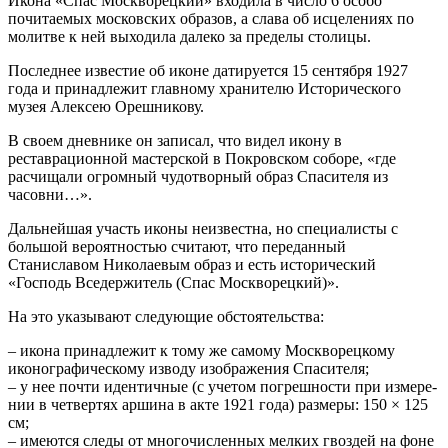
Икона «Спас Москворецкий» входила в число 6 особо
почитаемых московских образов, а слава об исцелениях по
молитве к ней выходила далеко за пределы столицы.
Последнее известие об иконе датируется 15 сентября 1927
года и принадлежит главному хранителю Исторического
музея Алексею Орешникову.
В своем дневнике он записал, что видел икону в
реставрационной мастерской в Покровском соборе, «где
расчищали огромный чудотворный образ Спасителя из
часовни…».
Дальнейшая участь иконы неизвестна, но специалисты с
большой вероятностью считают, что переданный
Станиславом Николаевым образ и есть исторический
«Господь Вседержитель (Спас Москворецкий)».
На это указывают следующие обстоятельства:
– икона принадлежит к тому же самому Москворецкому
иконографическому изводу изображения Спасителя;
– у нее почти идентичные (с учетом погрешности при измере­
нии в четвертях аршина в акте 1921 года) размеры: 150 × 125
см;
– имеются следы от многочисленных мелких гвоздей на фоне