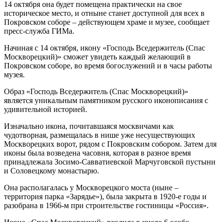
14 октября она будет помещена практически на свое
историческое место, и отныне станет доступной для всех в
Покровском соборе – действующем храме и музее, сообщает
пресс-служба ГИМа.
Начиная с 14 октября, икону «Господь Вседержитель (Спас
Москворецкий)» сможет увидеть каждый желающий в
Покровском соборе, во время богослужений и в часы работы
музея.
Образ «Господь Вседержитель (Спас Москворецкий)»
является уникальным памятником русского иконописания с
удивительной историей.
Изначально икона, почитавшаяся москвичами как
чудотворная, размещалась в нише уже несуществующих
Москворецких ворот, рядом с Покровским собором. Затем для
иконы была возведена часовня, которая в разное время
принадлежала Зосимо-Савватиевской Марчуговской пустыни
и Соловецкому монастырю.
Она располагалась у Москворецкого моста (ныне –
территория парка «Зарядье»), была закрыта в 1920-е годы и
разобрана в 1966-м при строительстве гостиницы «Россия».