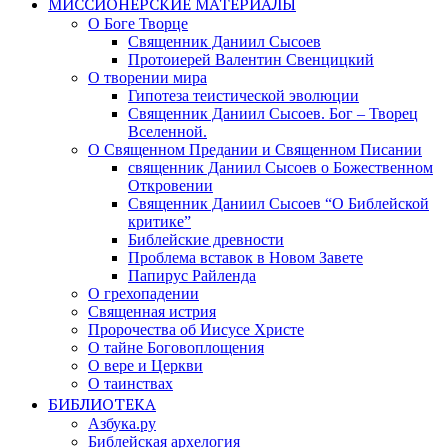
МИССИОНЕРСКИЕ МАТЕРИАЛЫ
О Боге Творце
Священник Даниил Сысоев
Протоиерей Валентин Свенцицкий
О творении мира
Гипотеза теистической эволюции
Священник Даниил Сысоев. Бог – Творец
Вселенной.
О Священном Предании и Священном Писании
священник Даниил Сысоев о Божественном
Откровении
Священник Даниил Сысоев “О Библейской
критике”
Библейские древности
Проблема вставок в Новом Завете
Папирус Райленда
О грехопадении
Священная истрия
Пророчества об Иисусе Христе
О тайне Боговоплощения
О вере и Церкви
О таинствах
БИБЛИОТЕКА
Азбука.ру
Библейская архелогия