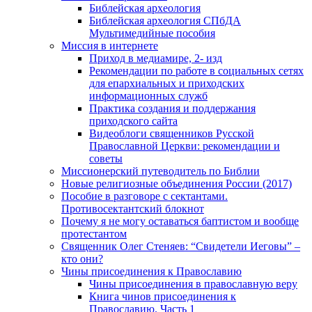
Библейская археология
Библейская археология СПбДА
Мультимедийные пособия
Миссия в интернете
Приход в медиамире, 2- изд
Рекомендации по работе в социальных сетях
для епархиальных и приходских
информационных служб
Практика создания и поддержания
приходского сайта
Видеоблоги священников Русской
Православной Церкви: рекомендации и
советы
Миссионерский путеводитель по Библии
Новые религиозные объединения России (2017)
Пособие в разговоре с сектантами.
Противосектантский блокнот
Почему я не могу оставаться баптистом и вообще
протестантом
Священник Олег Стеняев: “Свидетели Иеговы” –
кто они?
Чины присоединения к Православию
Чины присоединения в православную веру
Книга чинов присоединения к
Православию. Часть 1