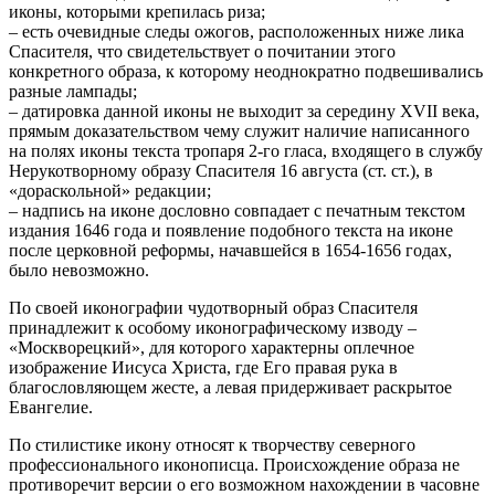
иконы, которыми крепилась риза;
– есть очевидные следы ожогов, расположенных ниже лика
Спасителя, что свидетельствует о почитании этого
конкретного образа, к которому неоднократно подвешивались
разные лампады;
– датировка данной иконы не выходит за середину XVII века,
прямым доказательством чему служит наличие написанного
на полях иконы текста тропаря 2‑го гласа, входящего в службу
Нерукотворному образу Спасителя 16 августа (ст. ст.), в
«дораскольной» редакции;
– надпись на иконе дословно совпадает с печатным текстом
издания 1646 года и появление подобного текста на иконе
после церковной реформы, начавшейся в 1654-1656 годах,
было невозможно.
По своей иконографии чудотворный образ Спасителя
принадлежит к особому иконографическому изводу –
«Москворецкий», для которого характерны оплечное
изображение Иисуса Христа, где Его правая рука в
благословляющем жесте, а левая придерживает раскрытое
Евангелие.
По стилистике икону относят к творчеству северного
профессионального иконописца. Происхождение образа не
противоречит версии о его возможном нахождении в часовне