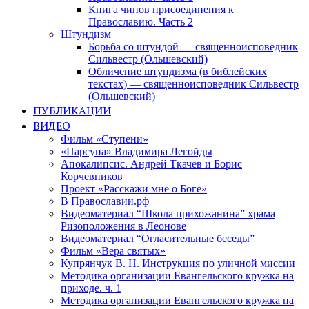
Книга чинов присоединения к
Православию. Часть 2
Штундизм
Борьба со штундой — священноисповедник
Сильвестр (Ольшевский)
Обличение штундизма (в библейских
текстах) — священноисповедник Сильвестр
(Ольшевский)
ПУБЛИКАЦИИ
ВИДЕО
Фильм «Ступени»
«Парсуна» Владимира Легойды
Апокалипсис. Андрей Ткачев и Борис
Корчевников
Проект «Расскажи мне о Боге»
В Православии.рф
Видеоматериал “Школа прихожанина” храма
Ризоположения в Леонове
Видеоматериал “Огласительные беседы”
Фильм «Вера святых»
Купрянчук В. Н. Инструкция по уличной миссии
Методика организации Евангельского кружка на
приходе. ч. 1
Методика организации Евангельского кружка на