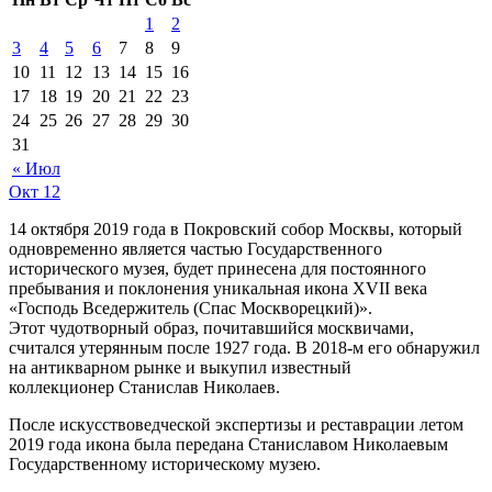
1
2
3
4
5
6
7
8
9
10
11
12
13
14
15
16
17
18
19
20
21
22
23
24
25
26
27
28
29
30
31
« Июл
Окт
12
14 октября 2019 года в Покровский собор Москвы, который
одновременно является частью Государственного
исторического музея, будет принесена для постоянного
пребывания и поклонения уникальная икона XVII века
«Господь Вседержитель (Спас Москворецкий)».
Этот чудотворный образ, почитавшийся москвичами,
считался утерянным после 1927 года. В 2018-м его обнаружил
на антикварном рынке и выкупил известный
коллекционер Станислав Николаев.
После искусствоведческой экспертизы и реставрации летом
2019 года икона была передана Станиславом Николаевым
Государственному историческому музею.