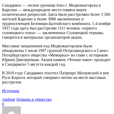
Сандармох — лесное урочище близ г. Медвежьегорска в
Карелии — международное место памяти жертв
политических репрессий. Здесь было расстреляно более 3 500
жителей Карелии и более 3000 заключенных и
трудпоселенцев Беломоро-Балтийского комбината. 1-4 ноября
1937 года здесь был расстрелян 1111 человек «первого
соловецкого этапа» — заключенных Соловецкой тюрьмы,
говорится в материалах организаторов акции.
Массовые захоронения под Медвежьегорском были
обнаружены 1 июля 1997 группой Петрозаводского и Санкт-
Петербургского общества «Мемориал» во главе с историком
Юрием Дмитриевым. Акция памяти «Чтение имен» проходит
в Сандармохе 5 августа каждый год.
В 2010 году Сандармох посетил Патриарх Московский и вея
Руси Кирилл, который совершил литию на месте массовых
расстрелов.
Источник
vladimir
Церковь и общество
0