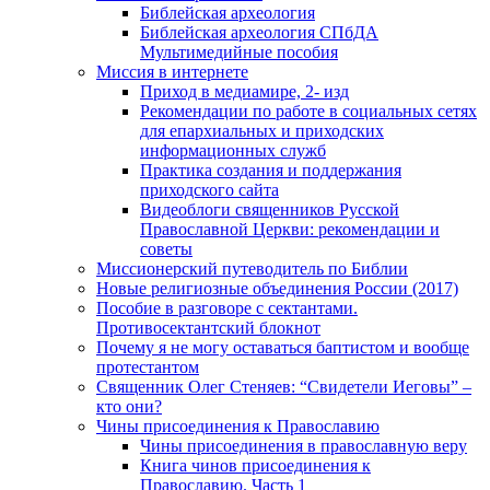
Библейская археология
Библейская археология СПбДА
Мультимедийные пособия
Миссия в интернете
Приход в медиамире, 2- изд
Рекомендации по работе в социальных сетях
для епархиальных и приходских
информационных служб
Практика создания и поддержания
приходского сайта
Видеоблоги священников Русской
Православной Церкви: рекомендации и
советы
Миссионерский путеводитель по Библии
Новые религиозные объединения России (2017)
Пособие в разговоре с сектантами.
Противосектантский блокнот
Почему я не могу оставаться баптистом и вообще
протестантом
Священник Олег Стеняев: “Свидетели Иеговы” –
кто они?
Чины присоединения к Православию
Чины присоединения в православную веру
Книга чинов присоединения к
Православию. Часть 1