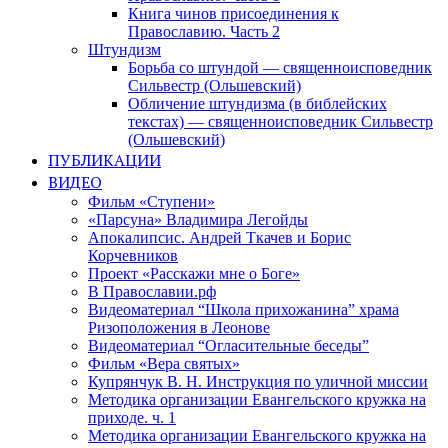
Книга чинов присоединения к
Православию. Часть 2
Штундизм
Борьба со штундой — священноисповедник
Сильвестр (Ольшевский)
Обличение штундизма (в библейских
текстах) — священноисповедник Сильвестр
(Ольшевский)
ПУБЛИКАЦИИ
ВИДЕО
Фильм «Ступени»
«Парсуна» Владимира Легойды
Апокалипсис. Андрей Ткачев и Борис
Корчевников
Проект «Расскажи мне о Боге»
В Православии.рф
Видеоматериал “Школа прихожанина” храма
Ризоположения в Леонове
Видеоматериал “Огласительные беседы”
Фильм «Вера святых»
Купрянчук В. Н. Инструкция по уличной миссии
Методика организации Евангельского кружка на
приходе. ч. 1
Методика организации Евангельского кружка на