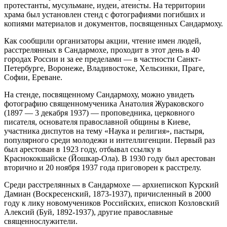
протестанты, мусульмане, иудеи, атеисты. На территории
храма был установлен стенд с фотографиями погибших и
копиями материалов и документов, посвященных Сандармоху.
Как сообщили организаторы акции, чтение имен людей,
расстрелянных в Сандармохе, проходит в этот день в 40
городах России и за ее пределами — в частности Санкт-
Петербурге, Воронеже, Владивостоке, Хельсинки, Праге,
Софии, Ереване.
На стенде, посвященному Сандармоху, можно увидеть
фотографию священномученика Анатолия Жураковского
(1897 — 3 декабря 1937) — проповедника, церковного
писателя, основателя православной общины в Киеве,
участника диспутов на тему «Наука и религия», пастыря,
популярного среди молодежи и интеллигенции. Первый раз
был арестован в 1923 году, отбывал ссылку в
Краснококшайске (Йошкар-Ола). В 1930 году был арестован
вторично и 20 ноября 1937 года приговорен к расстрелу.
Среди расстрелянных в Сандармохе — архиепископ Курский
Дамиан (Воскресенский, 1873-1937), причисленный в 2000
году к лику новомучеников Российских, епископ Козловский
Алексий (Буй, 1892-1937), другие православные
священнослужители.