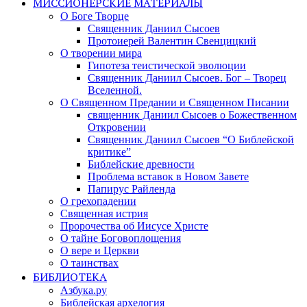
МИССИОНЕРСКИЕ МАТЕРИАЛЫ
О Боге Творце
Священник Даниил Сысоев
Протоиерей Валентин Свенцицкий
О творении мира
Гипотеза теистической эволюции
Священник Даниил Сысоев. Бог – Творец
Вселенной.
О Священном Предании и Священном Писании
священник Даниил Сысоев о Божественном
Откровении
Священник Даниил Сысоев “О Библейской
критике”
Библейские древности
Проблема вставок в Новом Завете
Папирус Райленда
О грехопадении
Священная истрия
Пророчества об Иисусе Христе
О тайне Боговоплощения
О вере и Церкви
О таинствах
БИБЛИОТЕКА
Азбука.ру
Библейская архелогия