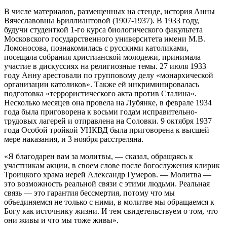
В числе материалов, размещенных на стенде, история Анны
Вячеславовны Бриллиантовой (1907-1937). В 1933 году,
будучи студенткой 1-го курса биологического факультета
Московского государственного университета имени М.В.
Ломоносова, познакомилась с русскими католиками,
посещала собрания христианской молодежи, принимала
участие в дискуссиях на религиозные темы. 27 июля 1933
году Анну арестовали по групповому делу «монархической
организации католиков». Также ей инкриминировалась
подготовка «террористического акта против Сталина».
Несколько месяцев она провела на Лубянке, в феврале 1934
года была приговорена к восьми годам исправительно-
трудовых лагерей и отправлена на Соловки. 9 октября 1937
года Особой тройкой УНКВД была приговорена к высшей
мере наказания, и 3 ноября расстреляна.
«Я благодарен вам за молитвы, — сказал, обращаясь к
участникам акции, в своем слове после богослужения клирик
Троицкого храма иерей Александр Гумеров. — Молитва —
это возможность реальной связи с этими людьми. Реальная
связь — это гарантия бессмертия, потому что мы
объединяемся не только с ними, в молитве мы обращаемся к
Богу как источнику жизни. И тем свидетельствуем о том, что
они живы и что мы тоже живы».