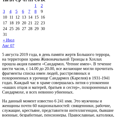
1
2
3
4
5
6
7
8
9
10
11
12
13
14
15
16
17
18
19
20
21
22
23
24
25
26
27
28
29
30
31
« Июл
Авг
07
5 августа 2019 года, в день памяти жертв Большого террора,
на территории храма Живоначальной Троицы в Хохлах
прошла акция памяти «Сандармох. Чтение имен». В течение
шести часов, с 14.00 до 20.00, все желающие могли прочитать
фрагменты списка имен людей, расстрелянных и
похороненных в урочище Сандармох (Карелия) в 1931-1941
годах. Каждый час в храме совершалась лития о упокоении
«наших отцов и матерей, братьев и сестер», похороненных в
Сандармохе, и всех невинно убиенных.
На данный момент известно 6 241 имя. Это мужчины и
женщины почти 60 национальностей: священники, рабочие,
служащие, крестьяне, представители интеллигенции, бывшие
военные, безработные, пенсионеры. Православные, католики,