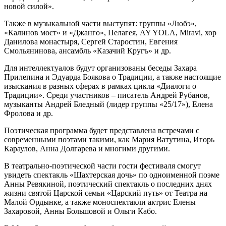
новой силой».
Также в музыкальной части выступят: группы «Любэ»,
«Калинов мост» и «Джанго», Пелагея, AY YOLA, Miravi, хор
Данилова монастыря, Сергей Старостин, Евгения
Смольянинова, ансамбль «Казачий Кругъ» и др.
Для интеллектуалов будут организованы беседы Захара
Прилепина и Эдуарда Боякова о Традиции, а также настоящие
изыскания в разных сферах в рамках цикла «Диалоги о
Традиции». Среди участников – писатель Андрей Рубанов,
музыканты Андрей Бледный (лидер группы «25/17»), Елена
Фролова и др.
Поэтическая программа будет представлена встречами с
современными поэтами такими, как Мария Ватутина, Игорь
Караулов, Анна Долгарева и многими другими.
В театрально-поэтической части гости фестиваля смогут
увидеть спектакль «Шахтерская дочь» по одноименной поэме
Анны Ревякиной, поэтический спектакль о последних днях
жизни святой Царской семьи «Царский путь» от Театра на
Малой Ордынке, а также моноспектакли актрис Елены
Захаровой, Анны Большовой и Ольги Кабо.