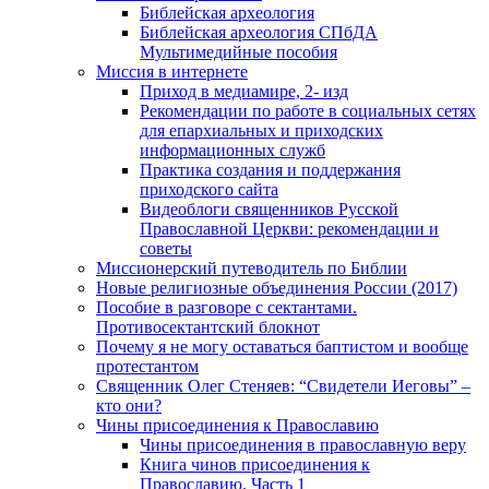
Библейская археология
Библейская археология СПбДА
Мультимедийные пособия
Миссия в интернете
Приход в медиамире, 2- изд
Рекомендации по работе в социальных сетях
для епархиальных и приходских
информационных служб
Практика создания и поддержания
приходского сайта
Видеоблоги священников Русской
Православной Церкви: рекомендации и
советы
Миссионерский путеводитель по Библии
Новые религиозные объединения России (2017)
Пособие в разговоре с сектантами.
Противосектантский блокнот
Почему я не могу оставаться баптистом и вообще
протестантом
Священник Олег Стеняев: “Свидетели Иеговы” –
кто они?
Чины присоединения к Православию
Чины присоединения в православную веру
Книга чинов присоединения к
Православию. Часть 1