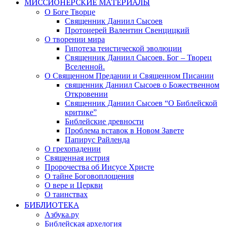
МИССИОНЕРСКИЕ МАТЕРИАЛЫ
О Боге Творце
Священник Даниил Сысоев
Протоиерей Валентин Свенцицкий
О творении мира
Гипотеза теистической эволюции
Священник Даниил Сысоев. Бог – Творец
Вселенной.
О Священном Предании и Священном Писании
священник Даниил Сысоев о Божественном
Откровении
Священник Даниил Сысоев “О Библейской
критике”
Библейские древности
Проблема вставок в Новом Завете
Папирус Райленда
О грехопадении
Священная истрия
Пророчества об Иисусе Христе
О тайне Боговоплощения
О вере и Церкви
О таинствах
БИБЛИОТЕКА
Азбука.ру
Библейская архелогия