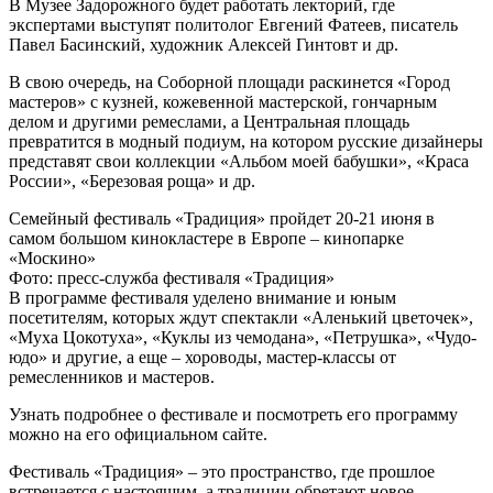
В Музее Задорожного будет работать лекторий, где
экспертами выступят политолог Евгений Фатеев, писатель
Павел Басинский, художник Алексей Гинтовт и др.
В свою очередь, на Соборной площади раскинется «Город
мастеров» с кузней, кожевенной мастерской, гончарным
делом и другими ремеслами, а Центральная площадь
превратится в модный подиум, на котором русские дизайнеры
представят свои коллекции «Альбом моей бабушки», «Краса
России», «Березовая роща» и др.
Семейный фестиваль «Традиция» пройдет 20-21 июня в
самом большом кинокластере в Европе – кинопарке
«Москино»
Фото: пресс-служба фестиваля «Традиция»
В программе фестиваля уделено внимание и юным
посетителям, которых ждут спектакли «Аленький цветочек»,
«Муха Цокотуха», «Куклы из чемодана», «Петрушка», «Чудо-
юдо» и другие, а еще – хороводы, мастер-классы от
ремесленников и мастеров.
Узнать подробнее о фестивале и посмотреть его программу
можно на его официальном сайте.
Фестиваль «Традиция» – это пространство, где прошлое
встречается с настоящим, а традиции обретают новое