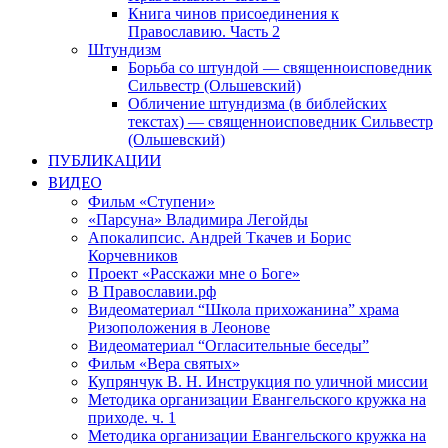
Книга чинов присоединения к
Православию. Часть 2
Штундизм
Борьба со штундой — священноисповедник
Сильвестр (Ольшевский)
Обличение штундизма (в библейских
текстах) — священноисповедник Сильвестр
(Ольшевский)
ПУБЛИКАЦИИ
ВИДЕО
Фильм «Ступени»
«Парсуна» Владимира Легойды
Апокалипсис. Андрей Ткачев и Борис
Корчевников
Проект «Расскажи мне о Боге»
В Православии.рф
Видеоматериал “Школа прихожанина” храма
Ризоположения в Леонове
Видеоматериал “Огласительные беседы”
Фильм «Вера святых»
Купрянчук В. Н. Инструкция по уличной миссии
Методика организации Евангельского кружка на
приходе. ч. 1
Методика организации Евангельского кружка на