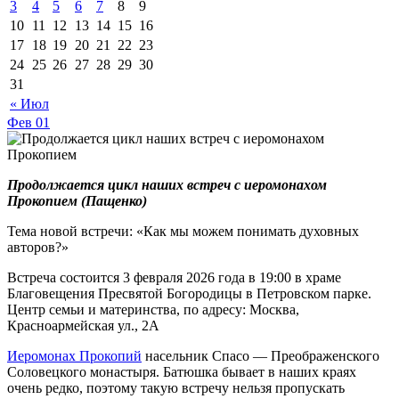
3
4
5
6
7
8
9
10
11
12
13
14
15
16
17
18
19
20
21
22
23
24
25
26
27
28
29
30
31
« Июл
Фев
01
Продолжается цикл наших встреч с иеромонахом
Прокопием (Пащенко)
Тема новой встречи: «Как мы можем понимать духовных
авторов?»
Встреча состоится 3 февраля 2026 года в 19:00 в храме
Благовещения Пресвятой Богородицы в Петровском парке.
Центр семьи и материнства, по адресу: Москва,
Красноармейская ул., 2А
Иеромонах Прокопий
насельник Спасо — Преображенского
Соловецкого монастыря. Батюшка бывает в наших краях
очень редко, поэтому такую встречу нельзя пропускать