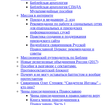
Библейская археология
Библейская археология СПбДА
Мультимедийные пособия
Миссия в интернете
Приход в медиамире, 2- изд
Рекомендации по работе в социальных сетях
для епархиальных и приходских
информационных служб
Практика создания и поддержания
приходского сайта
Видеоблоги священников Русской
Православной Церкви: рекомендации и
советы
Миссионерский путеводитель по Библии
Новые религиозные объединения России (2017)
Пособие в разговоре с сектантами.
Противосектантский блокнот
Почему я не могу оставаться баптистом и вообще
протестантом
Священник Олег Стеняев: “Свидетели Иеговы” –
кто они?
Чины присоединения к Православию
Чины присоединения в православную веру
Книга чинов присоединения к
Православию. Часть 1