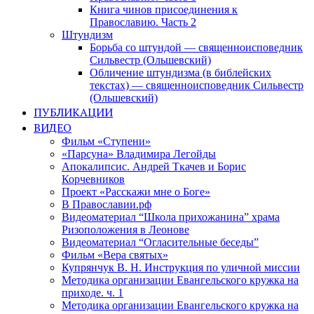
Книга чинов присоединения к
Православию. Часть 2
Штундизм
Борьба со штундой — священноисповедник
Сильвестр (Ольшевский)
Обличение штундизма (в библейских
текстах) — священноисповедник Сильвестр
(Ольшевский)
ПУБЛИКАЦИИ
ВИДЕО
Фильм «Ступени»
«Парсуна» Владимира Легойды
Апокалипсис. Андрей Ткачев и Борис
Корчевников
Проект «Расскажи мне о Боге»
В Православии.рф
Видеоматериал “Школа прихожанина” храма
Ризоположения в Леонове
Видеоматериал “Огласительные беседы”
Фильм «Вера святых»
Купрянчук В. Н. Инструкция по уличной миссии
Методика организации Евангельского кружка на
приходе. ч. 1
Методика организации Евангельского кружка на