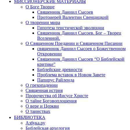
МИССИОНЕРСКИЕ МАТЕРИАЛЫ
О Боге Творце
Священник Даниил Сысоев
Протоиерей Валентин Свенцицкий
О творении мира
Гипотеза теистической эволюции
Священник Даниил Сысоев. Бог – Творец
Вселенной.
О Священном Предании и Священном Писании
священник Даниил Сысоев о Божественном
Откровении
Священник Даниил Сысоев “О Библейской
критике”
Библейские древности
Проблема вставок в Новом Завете
Папирус Райленда
О грехопадении
Священная истрия
Пророчества об Иисусе Христе
О тайне Боговоплощения
О вере и Церкви
О таинствах
БИБЛИОТЕКА
Азбука.ру
Библейская архелогия