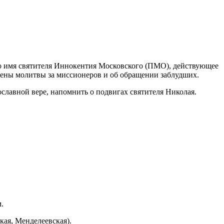
во имя святителя Иннокентия Московского (ПМО), действующее
сены молитвы за миссионеров и об обращении заблудших.
ославной вере, напомнить о подвигах святителя Николая.
.
кая, Менделеевская).