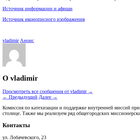
Источник информации и афиши
Источник иконописного изображения
vladimir
Анонс
О vladimir
Просмотреть все сообщения от vladimir
→
←
Предыдущий
Далее
→
Комиссия по катехизации и поддержке внутренней миссий при
столице. Также мы реализуем ряд общегородских миссионерс
Контакты
ул. Лобачевского, 23