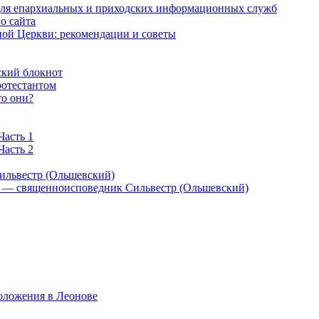
 для епархиальных и приходских информационных служб
о сайта
ой Церкви: рекомендации и советы
ский блокнот
ротестантом
то они?
Часть 1
Часть 2
ильвестр (Ольшевский)
) — священноисповедник Сильвестр (Ольшевский)
оложения в Леонове