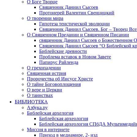
О Боге Творце
Священник Даниил Сысоев
Протоиерей Валентин Свенцицкий
О творении мира
Гипотеза теистической эволюции
Священник Даниил Сысоев. Бог – Творец Все
О Священном Предании и Священном Писании
священник Даниил Сысоев о Божественном 
Священник Даниил Сысоев “О Библейской кр
Библейские древности
Проблема вставок в Новом Завете
Папирус Райленда
О грехопадении
Священная истрия
Пророчества об Иисусе Христе
О тайне Боговоплощения
О вере и Церкви
О таинствах
БИБЛИОТЕКА
Азбука.ру
Библейская архелогия
Библейская археология
Библейская археология СПбДА Мультимедий
Миссия в интернете
Приход в медиамире, 2- изд