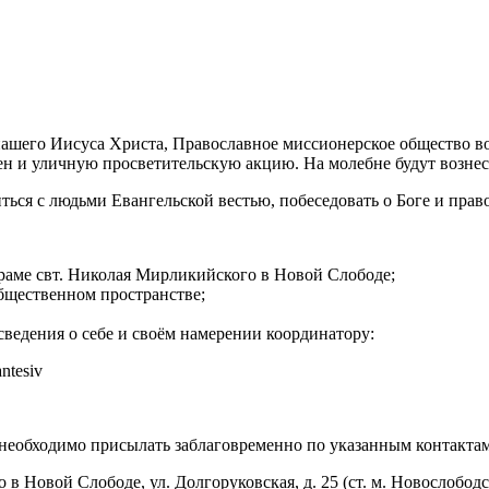
 нашего Иисуса Христа, Православное миссионерское общество 
ен и уличную просветительскую акцию. На молебне будут возне
ься с людьми Евангельской вестью, побеседовать о Боге и прав
раме свт. Николая Мирликийского в Новой Слободе;
бщественном пространстве;
сведения о себе и своём намерении координатору:
ntesiv
необходимо присылать заблаговременно по указанным контактам
 в Новой Слободе, ул. Долгоруковская, д. 25 (ст. м. Новослободс