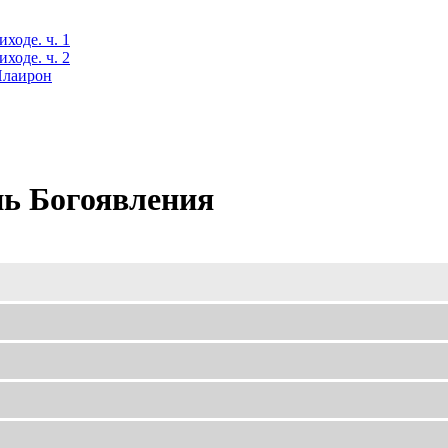
ходе. ч. 1
ходе. ч. 2
 Илаирон
нь Богоявления