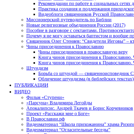
Рекомендации по работе в социальных сетях
Практика создания и поддержания приходског
Видеоблоги священников Русской Православн
Миссионерский путеводитель по Библии
Новые религиозные объединения России (2017)
Пособие в разговоре с сектантами. Противосектант
Почему я не могу оставаться баптистом и вообще п
Священник Олег Стеняев: “Свидетели Иеговы” – к
Чины присоединения к Православию
Чины присоединения в православную веру
Книга чинов присоединения к Православию. 
Книга чинов присоединения к Православию. 
Штундизм
Борьба со штундой — священноисповедник С
Обличение штундизма (в библейских текстах
ПУБЛИКАЦИИ
ВИДЕО
Фильм «Ступени»
«Парсуна» Владимира Легойды
Апокалипсис. Андрей Ткачев и Борис Корчевников
Проект «Расскажи мне о Боге»
В Православии.рф
Видеоматериал “Школа прихожанина” храма Ризоп
Видеоматериал “Огласительные беседы”