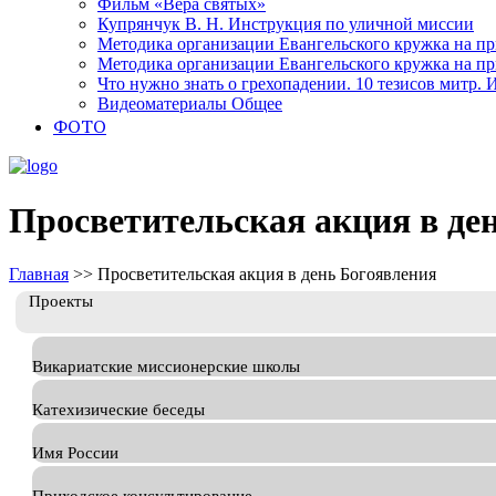
Фильм «Вера святых»
Купрянчук В. Н. Инструкция по уличной миссии
Методика организации Евангельского кружка на при
Методика организации Евангельского кружка на при
Что нужно знать о грехопадении. 10 тезисов митр.
Видеоматериалы Общее
ФОТО
Просветительская акция в де
Главная
>>
Просветительская акция в день Богоявления
Проекты
Викариатские миссионерские школы
Катехизические беседы
Имя России