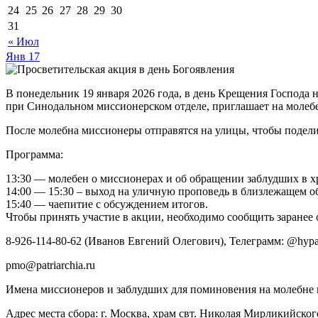
24
25
26
27
28
29
30
31
« Июл
Янв
17
В понедельник 19 января 2026 года, в день Крещения Господа
при Синодальном миссионерском отделе, приглашает на молеб
После молебна миссионеры отправятся на улицы, чтобы поделит
Программа:
13:30 — молебен о миссионерах и об обращении заблудших в х
14:00 — 15:30 – выход на уличную проповедь в близлежащем о
15:40 — чаепитие с обсуждением итогов.
Чтобы принять участие в акции, необходимо сообщить заранее 
8-926-114-80-62 (Иванов Евгений Олегович), Телеграмм: @hypa
pmo@patriarchia.ru
Имена миссионеров и заблудших для поминовения на молебне 
Адрес места сбора: г. Москва, храм свт. Николая Мирликийского