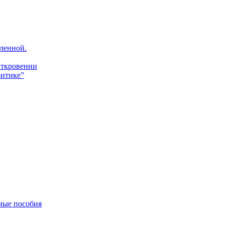
ленной.
Откровении
итике”
ные пособия