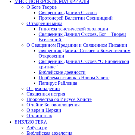
МИССИОНЕРСКИЕ МАТЕРИАЛЫ
О Боге Творце
Священник Даниил Сысоев
Протоиерей Валентин Свенцицкий
О творении мира
Гипотеза теистической эволюции
Священник Даниил Сысоев. Бог – Творец
Вселенной.
О Священном Предании и Священном Писании
священник Даниил Сысоев о Божественном
Откровении
Священник Даниил Сысоев “О Библейской
критике”
Библейские древности
Проблема вставок в Новом Завете
Папирус Райленда
О грехопадении
Священная истрия
Пророчества об Иисусе Христе
О тайне Боговоплощения
О вере и Церкви
О таинствах
БИБЛИОТЕКА
Азбука.ру
Библейская архелогия