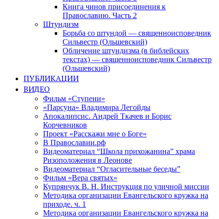
Книга чинов присоединения к
Православию. Часть 2
Штундизм
Борьба со штундой — священноисповедник
Сильвестр (Ольшевский)
Обличение штундизма (в библейских
текстах) — священноисповедник Сильвестр
(Ольшевский)
ПУБЛИКАЦИИ
ВИДЕО
Фильм «Ступени»
«Парсуна» Владимира Легойды
Апокалипсис. Андрей Ткачев и Борис
Корчевников
Проект «Расскажи мне о Боге»
В Православии.рф
Видеоматериал “Школа прихожанина” храма
Ризоположения в Леонове
Видеоматериал “Огласительные беседы”
Фильм «Вера святых»
Купрянчук В. Н. Инструкция по уличной миссии
Методика организации Евангельского кружка на
приходе. ч. 1
Методика организации Евангельского кружка на