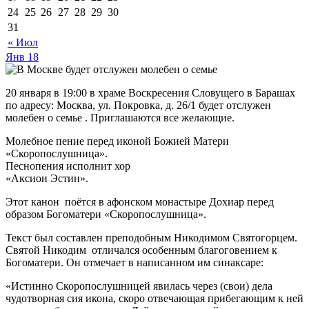
24
25
26
27
28
29
30
31
« Июл
Янв
18
20 января в 19:00 в храме Воскресения Словущего в Барашах
по адресу: Москва, ул. Покровка, д. 26/1 будет отслужен
молебен о семье . Приглашаются все желающие.
Молебное пение перед иконой Божией Матери
«Скоропослушница».
Песнопения исполнит хор
«Аксион Эстин».
Этот канон поётся в афонском монастыре Дохиар перед
образом Богоматери «Скоропослушница».
Текст был составлен преподобным Никодимом Святогорцем.
Святой Никодим отличался особенным благоговением к
Богоматери. Он отмечает в написанном им синаксаре:
«Истинно Скоропослушницей явилась через (свои) дела
чудотворная сия икона, скоро отвечающая прибегающим к ней