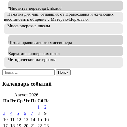
"Институт перевода Библии"
Памятка для лиц, отпавших от Православия и желающих
восстановить общение с Матерью-Церковью.
Миссионерские школы
Школа православного миссионера
Карта миссионерских школ
Методические материалы
Искать:
Календарь событий
Август 2026
Пн
Вт
Ср
Чт
Пт
Сб
Вс
1
2
3
4
5
6
7
8
9
10
11
12
13
14
15
16
17
18
19
20
21
22
23