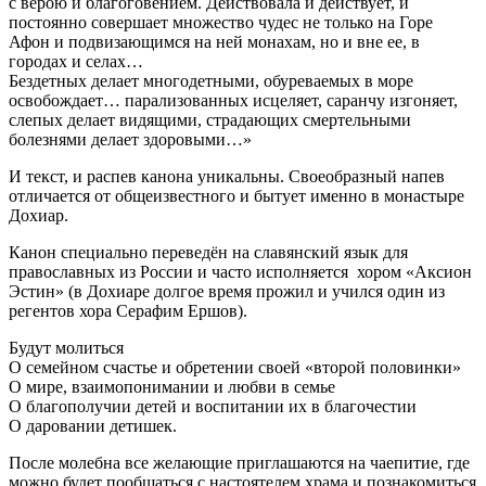
с верою и благоговением. Действовала и действует, и
постоянно совершает множество чудес не только на Горе
Афон и подвизающимся на ней монахам, но и вне ее, в
городах и селах…
Бездетных делает многодетными, обуреваемых в море
освобождает… парализованных исцеляет, саранчу изгоняет,
слепых делает видящими, страдающих смертельными
болезнями делает здоровыми…»
И текст, и распев канона уникальны. Своеобразный напев
отличается от общеизвестного и бытует именно в монастыре
Дохиар.
Канон специально переведён на славянский язык для
православных из России и часто исполняется хором «Аксион
Эстин» (в Дохиаре долгое время прожил и учился один из
регентов хора Серафим Ершов).
Будут молиться
О семейном счастье и обретении своей «второй половинки»
О мире, взаимопонимании и любви в семье
О благополучии детей и воспитании их в благочестии
О даровании детишек.
После молебна все желающие приглашаются на чаепитие, где
можно будет пообщаться с настоятелем храма и познакомиться