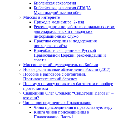
Библейская археология
Библейская археология СПбДА
Мультимедийные пособия
Миссия в интернете
Приход в медиамире, 2- изд
Рекомендации по работе в социальных сетях
для епархиальных и приходских
информационных служб
Практика создания и поддержания
приходского сайта
Видеоблоги священников Русской
Православной Церкви: рекомендации и
советы
Миссионерский путеводитель по Библии
Новые религиозные объединения России (2017)
Пособие в разговоре с сектантами.
Противосектантский блокнот
Почему я не могу оставаться баптистом и вообще
протестантом
Священник Олег Стеняев: “Свидетели Иеговы” –
кто они?
Чины присоединения к Православию
Чины присоединения в православную веру
Книга чинов присоединения к
Православию. Часть 1