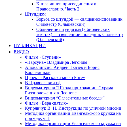
Книга чинов присоединения к
Православию. Часть 2
Штундизм
Борьба со штундой — священноисповедник
Сильвестр (Ольшевский)
Обличение штундизма (в библейских
текстах) — священноисповедник Сильвестр
(Ольшевский)
ПУБЛИКАЦИИ
ВИДЕО
Фильм «Ступени»
«Парсуна» Владимира Легойды
Апокалипсис. Андрей Ткачев и Борис
Корчевников
Проект «Расскажи мне о Боге»
В Православии.рф
Видеоматериал “Школа прихожанина” храма
Ризоположения в Леонове
Видеоматериал “Огласительные беседы”
Фильм «Вера святых»
Купрянчук В. Н. Инструкция по уличной миссии
Методика организации Евангельского кружка на
приходе. ч. 1
Методика организации Евангельского кружка на