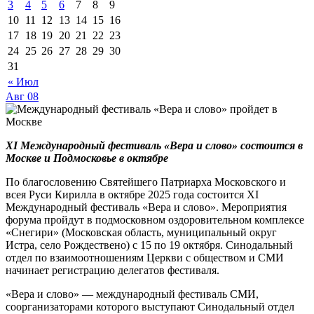
3
4
5
6
7
8
9
10
11
12
13
14
15
16
17
18
19
20
21
22
23
24
25
26
27
28
29
30
31
« Июл
Авг
08
XI Международный фестиваль «Вера и слово» состоится в
Москве и Подмосковье в октябре
По благословению Святейшего Патриарха Московского и
всея Руси Кирилла в октябре 2025 года состоится XI
Международный фестиваль «Вера и слово». Мероприятия
форума пройдут в подмосковном оздоровительном комплексе
«Снегири» (Московская область, муниципальный округ
Истра, село Рождествено) с 15 по 19 октября. Синодальный
отдел по взаимоотношениям Церкви с обществом и СМИ
начинает регистрацию делегатов фестиваля.
«Вера и слово» — международный фестиваль СМИ,
соорганизаторами которого выступают Синодальный отдел