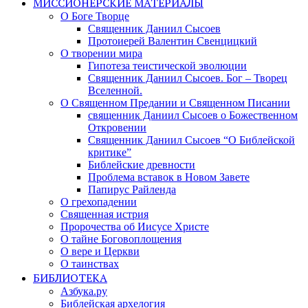
МИССИОНЕРСКИЕ МАТЕРИАЛЫ
О Боге Творце
Священник Даниил Сысоев
Протоиерей Валентин Свенцицкий
О творении мира
Гипотеза теистической эволюции
Священник Даниил Сысоев. Бог – Творец
Вселенной.
О Священном Предании и Священном Писании
священник Даниил Сысоев о Божественном
Откровении
Священник Даниил Сысоев “О Библейской
критике”
Библейские древности
Проблема вставок в Новом Завете
Папирус Райленда
О грехопадении
Священная истрия
Пророчества об Иисусе Христе
О тайне Боговоплощения
О вере и Церкви
О таинствах
БИБЛИОТЕКА
Азбука.ру
Библейская архелогия