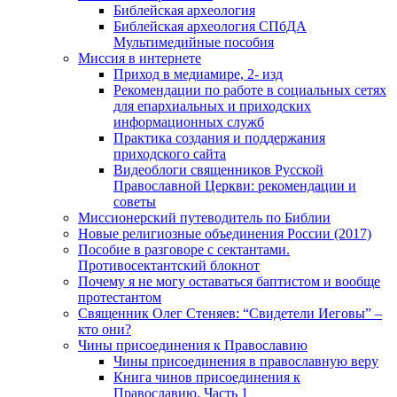
Библейская археология
Библейская археология СПбДА
Мультимедийные пособия
Миссия в интернете
Приход в медиамире, 2- изд
Рекомендации по работе в социальных сетях
для епархиальных и приходских
информационных служб
Практика создания и поддержания
приходского сайта
Видеоблоги священников Русской
Православной Церкви: рекомендации и
советы
Миссионерский путеводитель по Библии
Новые религиозные объединения России (2017)
Пособие в разговоре с сектантами.
Противосектантский блокнот
Почему я не могу оставаться баптистом и вообще
протестантом
Священник Олег Стеняев: “Свидетели Иеговы” –
кто они?
Чины присоединения к Православию
Чины присоединения в православную веру
Книга чинов присоединения к
Православию. Часть 1