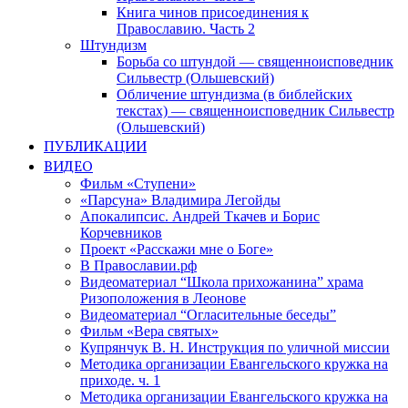
Книга чинов присоединения к
Православию. Часть 2
Штундизм
Борьба со штундой — священноисповедник
Сильвестр (Ольшевский)
Обличение штундизма (в библейских
текстах) — священноисповедник Сильвестр
(Ольшевский)
ПУБЛИКАЦИИ
ВИДЕО
Фильм «Ступени»
«Парсуна» Владимира Легойды
Апокалипсис. Андрей Ткачев и Борис
Корчевников
Проект «Расскажи мне о Боге»
В Православии.рф
Видеоматериал “Школа прихожанина” храма
Ризоположения в Леонове
Видеоматериал “Огласительные беседы”
Фильм «Вера святых»
Купрянчук В. Н. Инструкция по уличной миссии
Методика организации Евангельского кружка на
приходе. ч. 1
Методика организации Евангельского кружка на