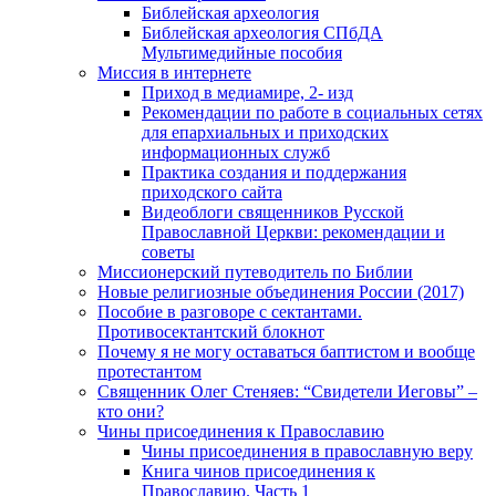
Библейская археология
Библейская археология СПбДА
Мультимедийные пособия
Миссия в интернете
Приход в медиамире, 2- изд
Рекомендации по работе в социальных сетях
для епархиальных и приходских
информационных служб
Практика создания и поддержания
приходского сайта
Видеоблоги священников Русской
Православной Церкви: рекомендации и
советы
Миссионерский путеводитель по Библии
Новые религиозные объединения России (2017)
Пособие в разговоре с сектантами.
Противосектантский блокнот
Почему я не могу оставаться баптистом и вообще
протестантом
Священник Олег Стеняев: “Свидетели Иеговы” –
кто они?
Чины присоединения к Православию
Чины присоединения в православную веру
Книга чинов присоединения к
Православию. Часть 1