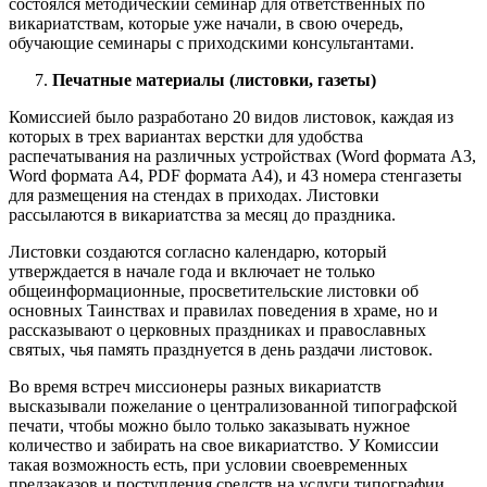
состоялся методический семинар для ответственных по
викариатствам, которые уже начали, в свою очередь,
обучающие семинары с приходскими консультантами.
Печатные материалы (листовки, газеты)
Комиссией было разработано 20 видов листовок, каждая из
которых в трех вариантах верстки для удобства
распечатывания на различных устройствах (Word формата А3,
Word формата А4, PDF формата А4), и 43 номера стенгазеты
для размещения на стендах в приходах. Листовки
рассылаются в викариатства за месяц до праздника.
Листовки создаются согласно календарю, который
утверждается в начале года и включает не только
общеинформационные, просветительские листовки об
основных Таинствах и правилах поведения в храме, но и
рассказывают о церковных праздниках и православных
святых, чья память празднуется в день раздачи листовок.
Во время встреч миссионеры разных викариатств
высказывали пожелание о централизованной типографской
печати, чтобы можно было только заказывать нужное
количество и забирать на свое викариатство. У Комиссии
такая возможность есть, при условии своевременных
предзаказов и поступления средств на услуги типографии.