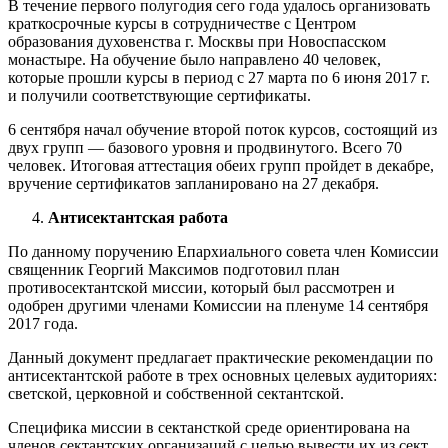
В течение первого полугодия сего года удалось организовать
краткосрочные курсы в сотрудничестве с Центром
образования духовенства г. Москвы при Новоспасском
монастыре. На обучение было направлено 40 человек,
которые прошли курсы в период с 27 марта по 6 июня 2017 г.
и получили соответствующие сертификаты.
6 сентября начал обучение второй поток курсов, состоящий из
двух групп ― базового уровня и продвинутого. Всего 70
человек. Итоговая аттестация обеих групп пройдет в декабре,
вручение сертификатов запланировано на 27 декабря.
Антисектантская работа
По данному поручению Епархиального совета член Комиссии
священник Георгий Максимов подготовил план
противосектантской миссии, который был рассмотрен и
одобрен другими членами Комиссии на пленуме 14 сентября
2017 года.
Данный документ предлагает практические рекомендации по
антисектантской работе в трех основных целевых аудиториях:
светской, церковной и собственной сектантской.
Специфика миссии в сектансткой среде ориентирована на
членов сектантских организаций с целью вывести их из сект