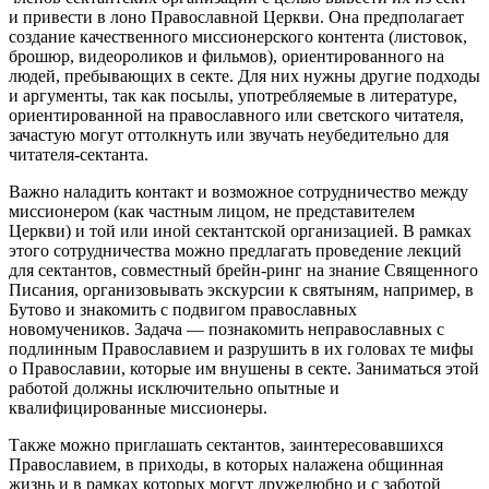
и привести в лоно Православной Церкви. Она предполагает
создание качественного миссионерского контента (листовок,
брошюр, видеороликов и фильмов), ориентированного на
людей, пребывающих в секте. Для них нужны другие подходы
и аргументы, так как посылы, употребляемые в литературе,
ориентированной на православного или светского читателя,
зачастую могут оттолкнуть или звучать неубедительно для
читателя-сектанта.
Важно наладить контакт и возможное сотрудничество между
миссионером (как частным лицом, не представителем
Церкви) и той или иной сектантской организацией. В рамках
этого сотрудничества можно предлагать проведение лекций
для сектантов, совместный брейн-ринг на знание Священного
Писания, организовывать экскурсии к святыням, например, в
Бутово и знакомить с подвигом православных
новомучеников. Задача ― познакомить неправославных с
подлинным Православием и разрушить в их головах те мифы
о Православии, которые им внушены в секте. Заниматься этой
работой должны исключительно опытные и
квалифицированные миссионеры.
Также можно приглашать сектантов, заинтересовавшихся
Православием, в приходы, в которых налажена общинная
жизнь и в рамках которых могут дружелюбно и с заботой