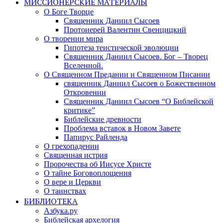
МИССИОНЕРСКИЕ МАТЕРИАЛЫ
О Боге Творце
Священник Даниил Сысоев
Протоиерей Валентин Свенцицкий
О творении мира
Гипотеза теистической эволюции
Священник Даниил Сысоев. Бог – Творец
Вселенной.
О Священном Предании и Священном Писании
священник Даниил Сысоев о Божественном
Откровении
Священник Даниил Сысоев “О Библейской
критике”
Библейские древности
Проблема вставок в Новом Завете
Папирус Райленда
О грехопадении
Священная истрия
Пророчества об Иисусе Христе
О тайне Боговоплощения
О вере и Церкви
О таинствах
БИБЛИОТЕКА
Азбука.ру
Библейская архелогия