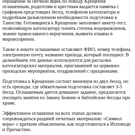
обращении за свечной ящик по поводу Крещения
оглашенным, родителям и крестным выдается памятка с
графиком предстоящих бесед, телефоном катехизатора и
подробным разъяснением необходимости подготовки к
Таинству. Готовящиеся к Крещению заполняют анкету-тест,
позволяющую катехизатору понять степень воцерковления,
знание православного вероучения, выявить изъяны в
мировоззрении.
Также в анкете оглашаемые оставляют ФИО, номер телефона,
электронную почту, название прихода, который посещают. В
дальнейшем эти данные используются для рассылки
катехизаторских материалов, приглашений на церковно-
приходские мероприятия, поздравлений с праздниками.
Подготовка к Крещению состоит минимум из двух бесед, но
есть приходы, где обязательная подготовка составляет 3-5
бесед. Оглашаемым дается домашнее задание, предлагается
посещать занятия по Закону Божию и библейские беседы при
храме.
Эффективное оглашение на всех этапах должно
сопровождаться раздачей печатных материалов: «Символ
веры» с кратким объяснением, как подготовиться к Исповеди
и Причастию.