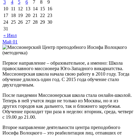
3
4
5
6
7
8
9
10
11
12
13
14
15
16
17
18
19
20
21
22
23
24
25
26
27
28
29
30
31
« Июл
Май
01
Первое направление – образовательное, а именно: Школа
православного миссионера Юго-Западного викариатства.
Миссионерская школа начала свою работу в 2010 году. Тогда
обучение длилось один год. С 2015 года обучение стало
двухгодичным.
После пандемии Миссионерская школа стала онлайн-школой.
Теперь в ней учатся люди не только из Москвы, но и из
других городов как дальнего, так и ближнего зарубежья.
Обучение проходит три раза в неделю: вторник, среда, четверг
с 19.00 до 21.00.
Второе направление деятельности центра преподобного
Иосифа Волоцкого – это реабилитация лиц, отпавших от