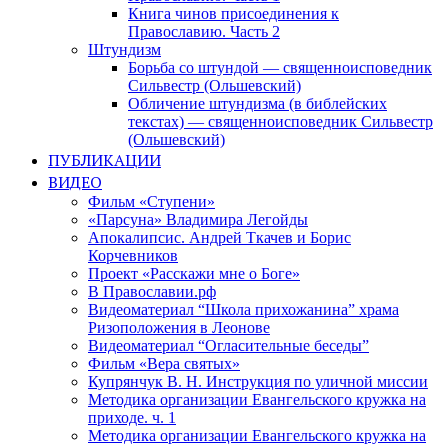
Книга чинов присоединения к
Православию. Часть 2
Штундизм
Борьба со штундой — священноисповедник
Сильвестр (Ольшевский)
Обличение штундизма (в библейских
текстах) — священноисповедник Сильвестр
(Ольшевский)
ПУБЛИКАЦИИ
ВИДЕО
Фильм «Ступени»
«Парсуна» Владимира Легойды
Апокалипсис. Андрей Ткачев и Борис
Корчевников
Проект «Расскажи мне о Боге»
В Православии.рф
Видеоматериал “Школа прихожанина” храма
Ризоположения в Леонове
Видеоматериал “Огласительные беседы”
Фильм «Вера святых»
Купрянчук В. Н. Инструкция по уличной миссии
Методика организации Евангельского кружка на
приходе. ч. 1
Методика организации Евангельского кружка на