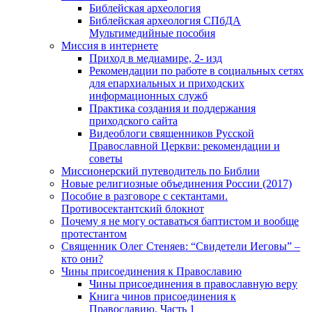
Библейская археология
Библейская археология СПбДА
Мультимедийные пособия
Миссия в интернете
Приход в медиамире, 2- изд
Рекомендации по работе в социальных сетях
для епархиальных и приходских
информационных служб
Практика создания и поддержания
приходского сайта
Видеоблоги священников Русской
Православной Церкви: рекомендации и
советы
Миссионерский путеводитель по Библии
Новые религиозные объединения России (2017)
Пособие в разговоре с сектантами.
Противосектантский блокнот
Почему я не могу оставаться баптистом и вообще
протестантом
Священник Олег Стеняев: “Свидетели Иеговы” –
кто они?
Чины присоединения к Православию
Чины присоединения в православную веру
Книга чинов присоединения к
Православию. Часть 1