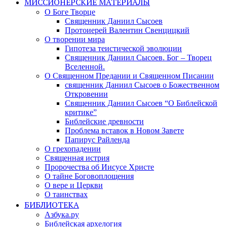
МИССИОНЕРСКИЕ МАТЕРИАЛЫ
О Боге Творце
Священник Даниил Сысоев
Протоиерей Валентин Свенцицкий
О творении мира
Гипотеза теистической эволюции
Священник Даниил Сысоев. Бог – Творец
Вселенной.
О Священном Предании и Священном Писании
священник Даниил Сысоев о Божественном
Откровении
Священник Даниил Сысоев “О Библейской
критике”
Библейские древности
Проблема вставок в Новом Завете
Папирус Райленда
О грехопадении
Священная истрия
Пророчества об Иисусе Христе
О тайне Боговоплощения
О вере и Церкви
О таинствах
БИБЛИОТЕКА
Азбука.ру
Библейская архелогия