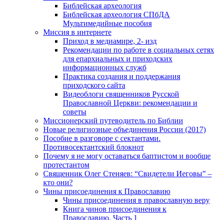
Библейская археология
Библейская археология СПбДА
Мультимедийные пособия
Миссия в интернете
Приход в медиамире, 2- изд
Рекомендации по работе в социальных сетях
для епархиальных и приходских
информационных служб
Практика создания и поддержания
приходского сайта
Видеоблоги священников Русской
Православной Церкви: рекомендации и
советы
Миссионерский путеводитель по Библии
Новые религиозные объединения России (2017)
Пособие в разговоре с сектантами.
Противосектантский блокнот
Почему я не могу оставаться баптистом и вообще
протестантом
Священник Олег Стеняев: “Свидетели Иеговы” –
кто они?
Чины присоединения к Православию
Чины присоединения в православную веру
Книга чинов присоединения к
Православию. Часть 1