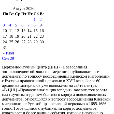
Август 2026
Пн
Вт
Ср
Чт
Пт
Сб
Вс
1
2
3
4
5
6
7
8
9
10
11
12
13
14
15
16
17
18
19
20
21
22
23
24
25
26
27
28
29
30
31
« Июл
Сен
29
Церковно-научный центр (ЦНЦ) «Православная
энциклопедия» объявил о намерении опубликовать все
документы по вопросу воссоединения Киевской митрополии
с Русской православной церковью в XVII веке, более 60
архивных материалов уже выложены на сайте центра.
«В ЦНЦ «Православная энциклопедия» завершается работа
над научным изданием большого корпуса нововыявленных
документов, относящихся к вопросу воссоединения Киевской
митрополии с Русской православной церковью в 1685-1686
годах. Готовящийся к публикации корпус документов
охватывает и более ранние события, которые неразрывно