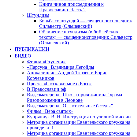
Книга чинов присоединения к
Православию. Часть 2
Штундизм
Борьба со штундой — священноисповедник
Сильвестр (Ольшевский)
Обличение штундизма (в библейских
текстах) — священноисповедник Сильвестр
(Ольшевский)
ПУБЛИКАЦИИ
ВИДЕО
Фильм «Ступени»
«Парсуна» Владимира Легойды
Апокалипсис. Андрей Ткачев и Борис
Корчевников
Проект «Расскажи мне о Боге»
В Православии.рф
Видеоматериал “Школа прихожанина” храма
Ризоположения в Леонове
Видеоматериал “Огласительные беседы”
Фильм «Вера святых»
Купрянчук В. Н. Инструкция по уличной миссии
Методика организации Евангельского кружка на
приходе. ч. 1
Методика организации Евангельского кружка на