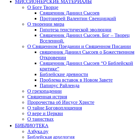
МИССИОНЕРСКИЕ МАТЕРИАЛЫ
О Боге Творце
Священник Даниил Сысоев
Протоиерей Валентин Свенцицкий
О творении мира
Гипотеза теистической эволюции
Священник Даниил Сысоев. Бог – Творец
Вселенной.
О Священном Предании и Священном Писании
священник Даниил Сысоев о Божественном
Откровении
Священник Даниил Сысоев “О Библейской
критике”
Библейские древности
Проблема вставок в Новом Завете
Папирус Райленда
О грехопадении
Священная истрия
Пророчества об Иисусе Христе
О тайне Боговоплощения
О вере и Церкви
О таинствах
БИБЛИОТЕКА
Азбука.ру
Библейская архелогия