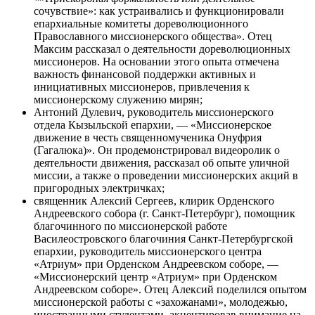
сочувствие»: как устраивались и функционировали
епархиальные комитеты дореволюционного
Православного миссионерского общества». Отец
Максим рассказал о деятельности дореволюционных
миссионеров. На основании этого опыта отмечена
важность финансовой поддержки активных и
инициативных миссионеров, привлечения к
миссионерскому служению мирян;
Антоний Дулевич, руководитель миссионерского
отдела Кызыльской епархии, — «Миссионерское
движение в честь священномученика Онуфрия
(Гагалюка)». Он продемонстрировал видеоролик о
деятельности движения, рассказал об опыте уличной
миссии, а также о проведении миссионерских акций в
пригородных электричках;
священник Алексий Сергеев, клирик Орденского
Андреевского собора (г. Санкт-Петербург), помощник
благочинного по миссионерской работе
Василеостровского благочиния Санкт-Петербургской
епархии, руководитель миссионерского центра
«Атриум» при Орденском Андреевском соборе, —
«Миссионерский центр «Атриум» при Орденском
Андреевском соборе». Отец Алексий поделился опытом
миссионерской работы с «захожанами», молодежью,
иностранными студентами, акцентировав внимание на