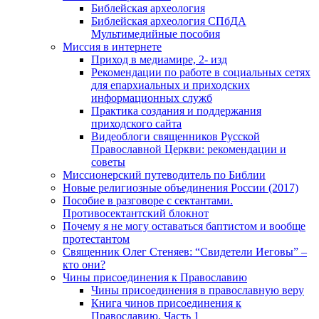
Библейская археология
Библейская археология СПбДА
Мультимедийные пособия
Миссия в интернете
Приход в медиамире, 2- изд
Рекомендации по работе в социальных сетях
для епархиальных и приходских
информационных служб
Практика создания и поддержания
приходского сайта
Видеоблоги священников Русской
Православной Церкви: рекомендации и
советы
Миссионерский путеводитель по Библии
Новые религиозные объединения России (2017)
Пособие в разговоре с сектантами.
Противосектантский блокнот
Почему я не могу оставаться баптистом и вообще
протестантом
Священник Олег Стеняев: “Свидетели Иеговы” –
кто они?
Чины присоединения к Православию
Чины присоединения в православную веру
Книга чинов присоединения к
Православию. Часть 1