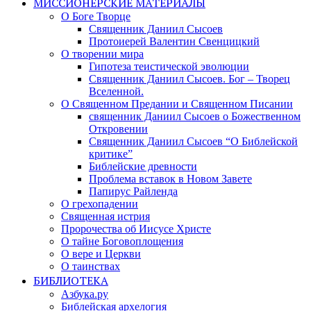
МИССИОНЕРСКИЕ МАТЕРИАЛЫ
О Боге Творце
Священник Даниил Сысоев
Протоиерей Валентин Свенцицкий
О творении мира
Гипотеза теистической эволюции
Священник Даниил Сысоев. Бог – Творец
Вселенной.
О Священном Предании и Священном Писании
священник Даниил Сысоев о Божественном
Откровении
Священник Даниил Сысоев “О Библейской
критике”
Библейские древности
Проблема вставок в Новом Завете
Папирус Райленда
О грехопадении
Священная истрия
Пророчества об Иисусе Христе
О тайне Боговоплощения
О вере и Церкви
О таинствах
БИБЛИОТЕКА
Азбука.ру
Библейская архелогия