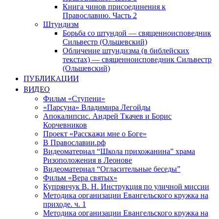
Книга чинов присоединения к
Православию. Часть 2
Штундизм
Борьба со штундой — священноисповедник
Сильвестр (Ольшевский)
Обличение штундизма (в библейских
текстах) — священноисповедник Сильвестр
(Ольшевский)
ПУБЛИКАЦИИ
ВИДЕО
Фильм «Ступени»
«Парсуна» Владимира Легойды
Апокалипсис. Андрей Ткачев и Борис
Корчевников
Проект «Расскажи мне о Боге»
В Православии.рф
Видеоматериал “Школа прихожанина” храма
Ризоположения в Леонове
Видеоматериал “Огласительные беседы”
Фильм «Вера святых»
Купрянчук В. Н. Инструкция по уличной миссии
Методика организации Евангельского кружка на
приходе. ч. 1
Методика организации Евангельского кружка на