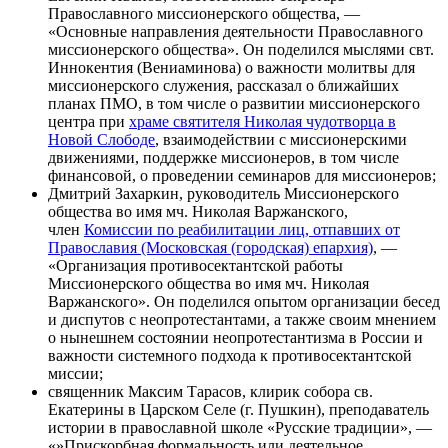
Православного миссионерского общества, —
«Основные направления деятельности Православного
миссионерского общества». Он поделился мыслями свт.
Иннокентия (Вениаминова) о важности молитвы для
миссионерского служения, рассказал о ближайших
планах ПМО, в том числе о развитии миссионерского
центра при
храме святителя Николая чудотворца в
Новой Слободе
, взаимодействии с миссионерскими
движениями, поддержке миссионеров, в том числе
финансовой, о проведении семинаров для миссионеров;
Дмитрий Захаркин, руководитель Миссионерского
общества во имя мч. Николая Варжанского,
член
Комиссии по реабилитации лиц, отпавших от
Православия (Московская (городская) епархия)
, —
«Организация противосектантской работы
Миссионерского общества во имя мч. Николая
Варжанского». Он поделился опытом организации бесед
и диспутов с неопротестантами, а также своим мнением
о нынешнем состоянии неопротестантизма в России и
важности системного подхода к противосектантской
миссии;
священник Максим Тарасов, клирик собора св.
Екатерины в Царском Селе (г. Пушкин), преподаватель
истории в православной школе «Русские традиции», —
«»Прискорбная формальность или деятельное