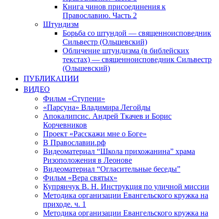
Книга чинов присоединения к
Православию. Часть 2
Штундизм
Борьба со штундой — священноисповедник
Сильвестр (Ольшевский)
Обличение штундизма (в библейских
текстах) — священноисповедник Сильвестр
(Ольшевский)
ПУБЛИКАЦИИ
ВИДЕО
Фильм «Ступени»
«Парсуна» Владимира Легойды
Апокалипсис. Андрей Ткачев и Борис
Корчевников
Проект «Расскажи мне о Боге»
В Православии.рф
Видеоматериал “Школа прихожанина” храма
Ризоположения в Леонове
Видеоматериал “Огласительные беседы”
Фильм «Вера святых»
Купрянчук В. Н. Инструкция по уличной миссии
Методика организации Евангельского кружка на
приходе. ч. 1
Методика организации Евангельского кружка на