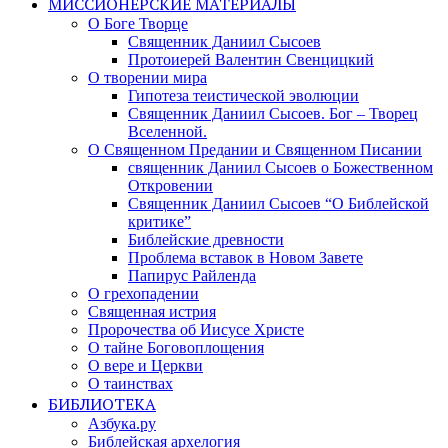
МИССИОНЕРСКИЕ МАТЕРИАЛЫ
О Боге Творце
Священник Даниил Сысоев
Протоиерей Валентин Свенцицкий
О творении мира
Гипотеза теистической эволюции
Священник Даниил Сысоев. Бог – Творец
Вселенной.
О Священном Предании и Священном Писании
священник Даниил Сысоев о Божественном
Откровении
Священник Даниил Сысоев “О Библейской
критике”
Библейские древности
Проблема вставок в Новом Завете
Папирус Райленда
О грехопадении
Священная истрия
Пророчества об Иисусе Христе
О тайне Боговоплощения
О вере и Церкви
О таинствах
БИБЛИОТЕКА
Азбука.ру
Библейская архелогия