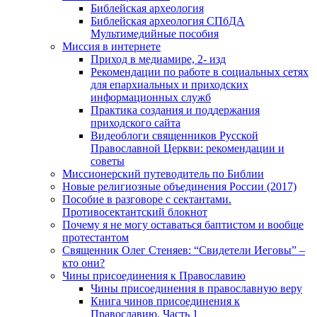
Библейская археология
Библейская археология СПбДА
Мультимедийные пособия
Миссия в интернете
Приход в медиамире, 2- изд
Рекомендации по работе в социальных сетях
для епархиальных и приходских
информационных служб
Практика создания и поддержания
приходского сайта
Видеоблоги священников Русской
Православной Церкви: рекомендации и
советы
Миссионерский путеводитель по Библии
Новые религиозные объединения России (2017)
Пособие в разговоре с сектантами.
Противосектантский блокнот
Почему я не могу оставаться баптистом и вообще
протестантом
Священник Олег Стеняев: “Свидетели Иеговы” –
кто они?
Чины присоединения к Православию
Чины присоединения в православную веру
Книга чинов присоединения к
Православию. Часть 1