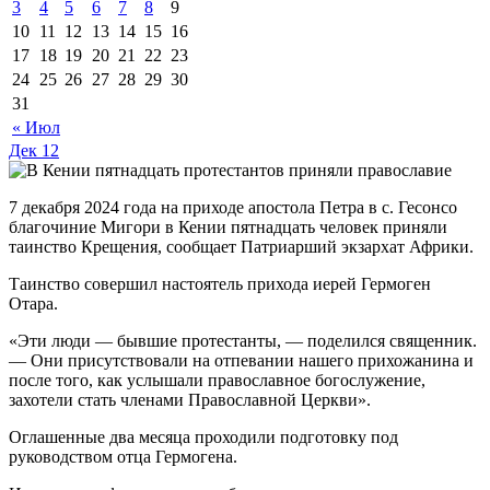
3
4
5
6
7
8
9
10
11
12
13
14
15
16
17
18
19
20
21
22
23
24
25
26
27
28
29
30
31
« Июл
Дек
12
7 декабря 2024 года на приходе апостола Петра в с. Гесонсо
благочиние Мигори в Кении пятнадцать человек приняли
таинство Крещения, сообщает Патриарший экзархат Африки.
Таинство совершил настоятель прихода иерей Гермоген
Отара.
«Эти люди — бывшие протестанты, — поделился священник.
— Они присутствовали на отпевании нашего прихожанина и
после того, как услышали православное богослужение,
захотели стать членами Православной Церкви».
Оглашенные два месяца проходили подготовку под
руководством отца Гермогена.