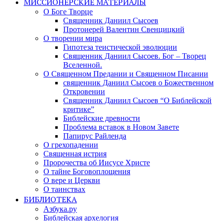
МИССИОНЕРСКИЕ МАТЕРИАЛЫ
О Боге Творце
Священник Даниил Сысоев
Протоиерей Валентин Свенцицкий
О творении мира
Гипотеза теистической эволюции
Священник Даниил Сысоев. Бог – Творец
Вселенной.
О Священном Предании и Священном Писании
священник Даниил Сысоев о Божественном
Откровении
Священник Даниил Сысоев “О Библейской
критике”
Библейские древности
Проблема вставок в Новом Завете
Папирус Райленда
О грехопадении
Священная истрия
Пророчества об Иисусе Христе
О тайне Боговоплощения
О вере и Церкви
О таинствах
БИБЛИОТЕКА
Азбука.ру
Библейская архелогия