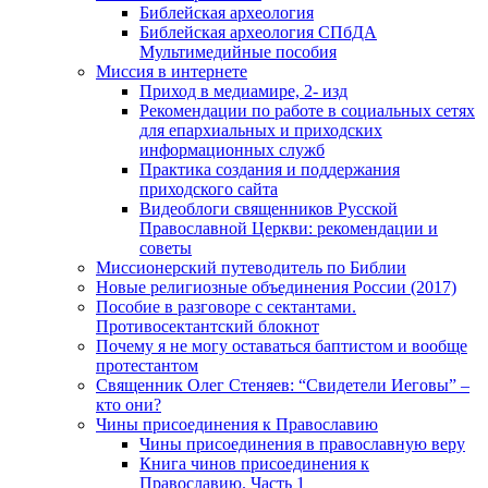
Библейская археология
Библейская археология СПбДА
Мультимедийные пособия
Миссия в интернете
Приход в медиамире, 2- изд
Рекомендации по работе в социальных сетях
для епархиальных и приходских
информационных служб
Практика создания и поддержания
приходского сайта
Видеоблоги священников Русской
Православной Церкви: рекомендации и
советы
Миссионерский путеводитель по Библии
Новые религиозные объединения России (2017)
Пособие в разговоре с сектантами.
Противосектантский блокнот
Почему я не могу оставаться баптистом и вообще
протестантом
Священник Олег Стеняев: “Свидетели Иеговы” –
кто они?
Чины присоединения к Православию
Чины присоединения в православную веру
Книга чинов присоединения к
Православию. Часть 1