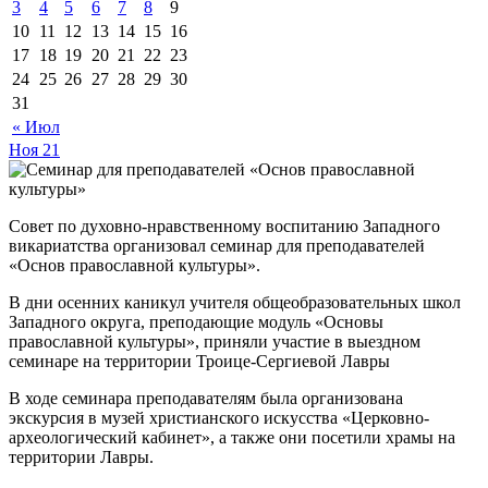
3
4
5
6
7
8
9
10
11
12
13
14
15
16
17
18
19
20
21
22
23
24
25
26
27
28
29
30
31
« Июл
Ноя
21
Совет по духовно-нравственному воспитанию Западного
викариатства организовал семинар для преподавателей
«Основ православной культуры».
В дни осенних каникул учителя общеобразовательных школ
Западного округа, преподающие модуль «Основы
православной культуры», приняли участие в выездном
семинаре на территории Троице-Сергиевой Лавры
В ходе семинара преподавателям была организована
экскурсия в музей христианского искусства «Церковно-
археологический кабинет», а также они посетили храмы на
территории Лавры.