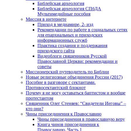
Библейская археология
Библейская археология СПбДА
Мультимедийные пособия
Миссия в интернете
Приход в медиамире, 2- изд
Рекомендации по работе в социальных сетях
для епархиальных и приходских
информационных служб
Практика создания и поддержания
приходского сайта
Видеоблоги священников Русской
Православной Церкви: рекомендации и
советы
Миссионерский путеводитель по Библии
Новые религиозные объединения России (2017)
Пособие в разговоре с сектантами.
Противосектантский блокнот
Почему я не могу оставаться баптистом и вообще
протестантом
Священник Олег Стеняев: “Свидетели Иеговы” –
кто они?
Чины присоединения к Православию
Чины присоединения в православную веру
Книга чинов присоединения к
Православию. Часть 1