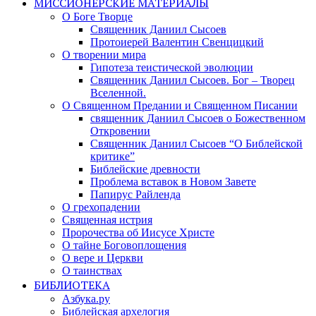
МИССИОНЕРСКИЕ МАТЕРИАЛЫ
О Боге Творце
Священник Даниил Сысоев
Протоиерей Валентин Свенцицкий
О творении мира
Гипотеза теистической эволюции
Священник Даниил Сысоев. Бог – Творец
Вселенной.
О Священном Предании и Священном Писании
священник Даниил Сысоев о Божественном
Откровении
Священник Даниил Сысоев “О Библейской
критике”
Библейские древности
Проблема вставок в Новом Завете
Папирус Райленда
О грехопадении
Священная истрия
Пророчества об Иисусе Христе
О тайне Боговоплощения
О вере и Церкви
О таинствах
БИБЛИОТЕКА
Азбука.ру
Библейская архелогия