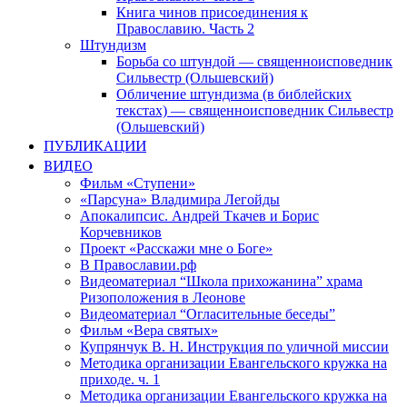
Книга чинов присоединения к
Православию. Часть 2
Штундизм
Борьба со штундой — священноисповедник
Сильвестр (Ольшевский)
Обличение штундизма (в библейских
текстах) — священноисповедник Сильвестр
(Ольшевский)
ПУБЛИКАЦИИ
ВИДЕО
Фильм «Ступени»
«Парсуна» Владимира Легойды
Апокалипсис. Андрей Ткачев и Борис
Корчевников
Проект «Расскажи мне о Боге»
В Православии.рф
Видеоматериал “Школа прихожанина” храма
Ризоположения в Леонове
Видеоматериал “Огласительные беседы”
Фильм «Вера святых»
Купрянчук В. Н. Инструкция по уличной миссии
Методика организации Евангельского кружка на
приходе. ч. 1
Методика организации Евангельского кружка на