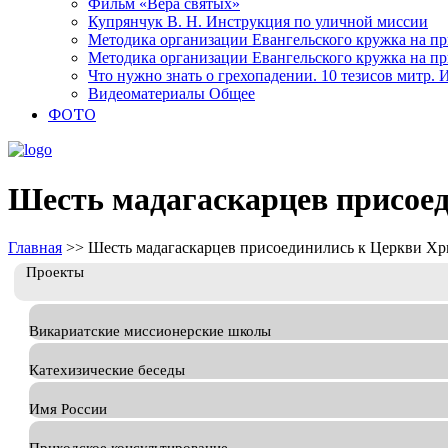
Фильм «Вера святых»
Купрянчук В. Н. Инструкция по уличной миссии
Методика организации Евангельского кружка на при
Методика организации Евангельского кружка на при
Что нужно знать о грехопадении. 10 тезисов митр.
Видеоматериалы Общее
ФОТО
Шесть мадагаскарцев присое
Главная
>>
Шесть мадагаскарцев присоединились к Церкви Хр
Проекты
Викариатские миссионерские школы
Катехизические беседы
Имя России