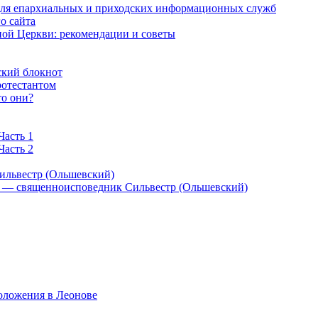
 для епархиальных и приходских информационных служб
о сайта
ой Церкви: рекомендации и советы
ский блокнот
ротестантом
то они?
Часть 1
Часть 2
ильвестр (Ольшевский)
) — священноисповедник Сильвестр (Ольшевский)
оложения в Леонове