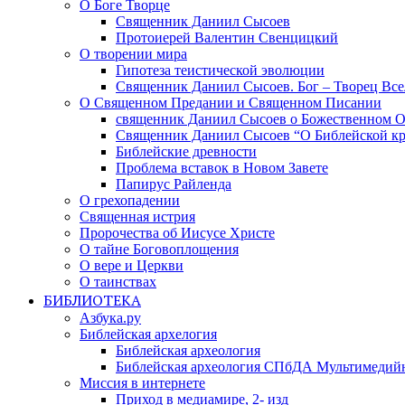
О Боге Творце
Священник Даниил Сысоев
Протоиерей Валентин Свенцицкий
О творении мира
Гипотеза теистической эволюции
Священник Даниил Сысоев. Бог – Творец Все
О Священном Предании и Священном Писании
священник Даниил Сысоев о Божественном 
Священник Даниил Сысоев “О Библейской кр
Библейские древности
Проблема вставок в Новом Завете
Папирус Райленда
О грехопадении
Священная истрия
Пророчества об Иисусе Христе
О тайне Боговоплощения
О вере и Церкви
О таинствах
БИБЛИОТЕКА
Азбука.ру
Библейская архелогия
Библейская археология
Библейская археология СПбДА Мультимедий
Миссия в интернете
Приход в медиамире, 2- изд