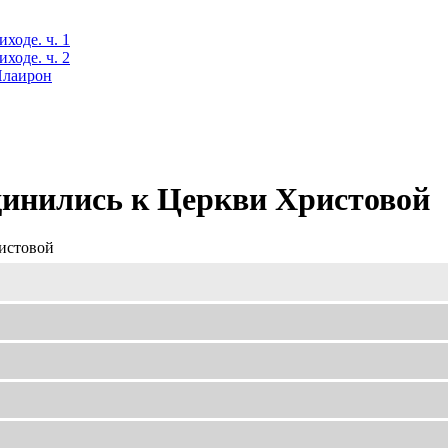
ходе. ч. 1
ходе. ч. 2
 Илаирон
динились к Церкви Христовой
истовой