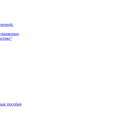
ленной.
Откровении
итике”
ные пособия