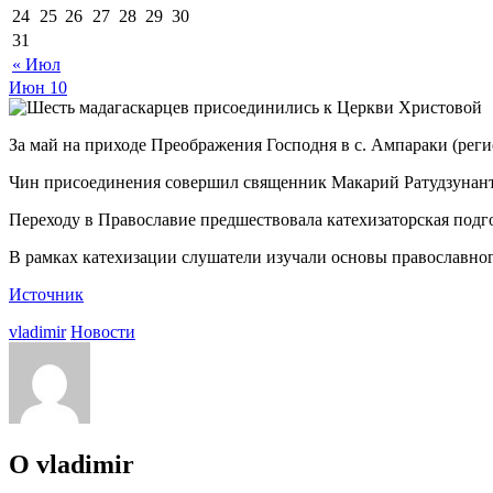
24
25
26
27
28
29
30
31
« Июл
Июн
10
За май на приходе Преображения Господня в с. Ампараки (рег
Чин присоединения совершил священник Макарий Ратудзунант
Переходу в Православие предшествовала катехизаторская подг
В рамках катехизации слушатели изучали основы православног
Источник
vladimir
Новости
О vladimir