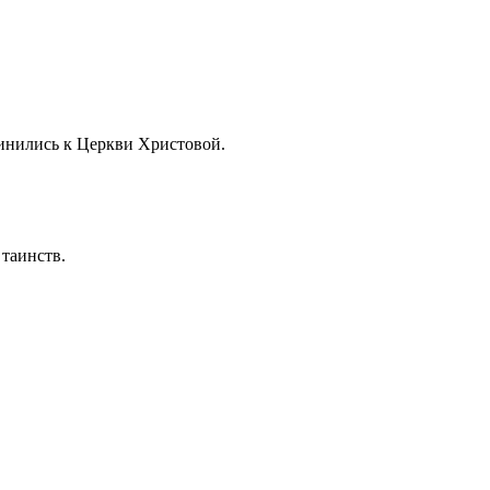
динились к Церкви Христовой.
таинств.