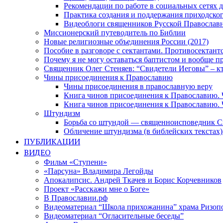
Рекомендации по работе в социальных сетях
Практика создания и поддержания приходског
Видеоблоги священников Русской Православн
Миссионерский путеводитель по Библии
Новые религиозные объединения России (2017)
Пособие в разговоре с сектантами. Противосектант
Почему я не могу оставаться баптистом и вообще п
Священник Олег Стеняев: “Свидетели Иеговы” – к
Чины присоединения к Православию
Чины присоединения в православную веру
Книга чинов присоединения к Православию. 
Книга чинов присоединения к Православию. 
Штундизм
Борьба со штундой — священноисповедник С
Обличение штундизма (в библейских текстах
ПУБЛИКАЦИИ
ВИДЕО
Фильм «Ступени»
«Парсуна» Владимира Легойды
Апокалипсис. Андрей Ткачев и Борис Корчевников
Проект «Расскажи мне о Боге»
В Православии.рф
Видеоматериал “Школа прихожанина” храма Ризоп
Видеоматериал “Огласительные беседы”