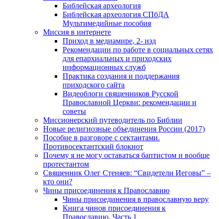
Библейская археология
Библейская археология СПбДА
Мультимедийные пособия
Миссия в интернете
Приход в медиамире, 2- изд
Рекомендации по работе в социальных сетях
для епархиальных и приходских
информационных служб
Практика создания и поддержания
приходского сайта
Видеоблоги священников Русской
Православной Церкви: рекомендации и
советы
Миссионерский путеводитель по Библии
Новые религиозные объединения России (2017)
Пособие в разговоре с сектантами.
Противосектантский блокнот
Почему я не могу оставаться баптистом и вообще
протестантом
Священник Олег Стеняев: “Свидетели Иеговы” –
кто они?
Чины присоединения к Православию
Чины присоединения в православную веру
Книга чинов присоединения к
Православию. Часть 1