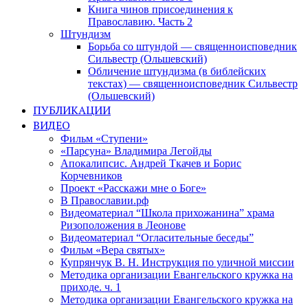
Книга чинов присоединения к
Православию. Часть 2
Штундизм
Борьба со штундой — священноисповедник
Сильвестр (Ольшевский)
Обличение штундизма (в библейских
текстах) — священноисповедник Сильвестр
(Ольшевский)
ПУБЛИКАЦИИ
ВИДЕО
Фильм «Ступени»
«Парсуна» Владимира Легойды
Апокалипсис. Андрей Ткачев и Борис
Корчевников
Проект «Расскажи мне о Боге»
В Православии.рф
Видеоматериал “Школа прихожанина” храма
Ризоположения в Леонове
Видеоматериал “Огласительные беседы”
Фильм «Вера святых»
Купрянчук В. Н. Инструкция по уличной миссии
Методика организации Евангельского кружка на
приходе. ч. 1
Методика организации Евангельского кружка на