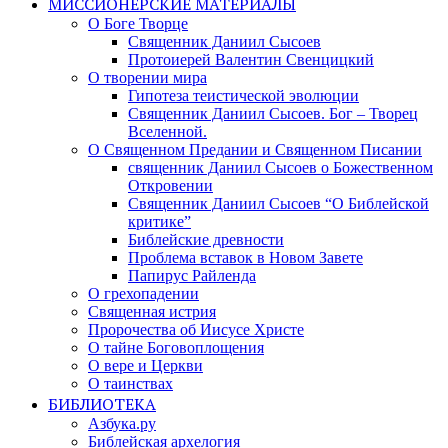
МИССИОНЕРСКИЕ МАТЕРИАЛЫ
О Боге Творце
Священник Даниил Сысоев
Протоиерей Валентин Свенцицкий
О творении мира
Гипотеза теистической эволюции
Священник Даниил Сысоев. Бог – Творец
Вселенной.
О Священном Предании и Священном Писании
священник Даниил Сысоев о Божественном
Откровении
Священник Даниил Сысоев “О Библейской
критике”
Библейские древности
Проблема вставок в Новом Завете
Папирус Райленда
О грехопадении
Священная истрия
Пророчества об Иисусе Христе
О тайне Боговоплощения
О вере и Церкви
О таинствах
БИБЛИОТЕКА
Азбука.ру
Библейская архелогия