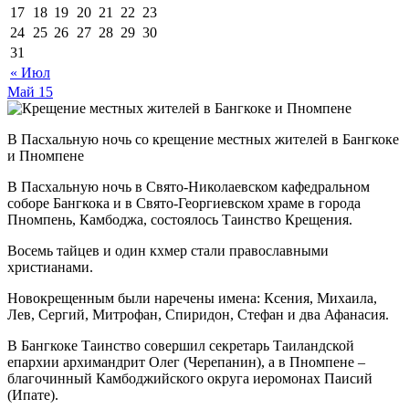
17
18
19
20
21
22
23
24
25
26
27
28
29
30
31
« Июл
Май
15
В Пасхальную ночь со крещение местных жителей в Бангкоке
и Пномпене
В Пасхальную ночь в Свято-Николаевском кафедральном
соборе Бангкока и в Свято-Георгиевском храме в города
Пномпень, Камбоджа, состоялось Таинство Крещения.
Восемь тайцев и один кхмер стали православными
христианами.
Новокрещенным были наречены имена: Ксения, Михаила,
Лев, Сергий, Митрофан, Спиридон, Стефан и два Афанасия.
В Бангкоке Таинство совершил секретарь Таиландской
епархии архимандрит Олег (Черепанин), а в Пномпене –
благочинный Камбоджийского округа иеромонах Паисий
(Ипате).