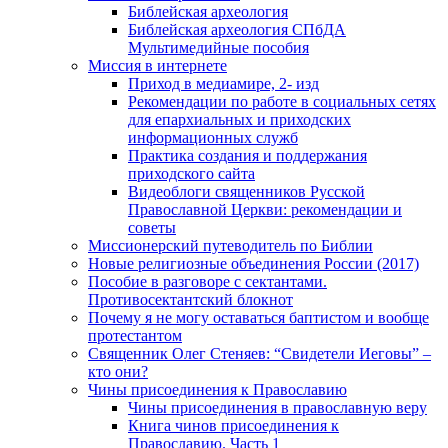
Библейская археология
Библейская археология СПбДА
Мультимедийные пособия
Миссия в интернете
Приход в медиамире, 2- изд
Рекомендации по работе в социальных сетях
для епархиальных и приходских
информационных служб
Практика создания и поддержания
приходского сайта
Видеоблоги священников Русской
Православной Церкви: рекомендации и
советы
Миссионерский путеводитель по Библии
Новые религиозные объединения России (2017)
Пособие в разговоре с сектантами.
Противосектантский блокнот
Почему я не могу оставаться баптистом и вообще
протестантом
Священник Олег Стеняев: “Свидетели Иеговы” –
кто они?
Чины присоединения к Православию
Чины присоединения в православную веру
Книга чинов присоединения к
Православию. Часть 1