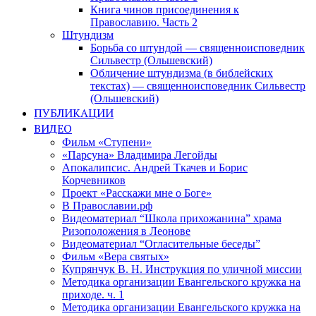
Книга чинов присоединения к
Православию. Часть 2
Штундизм
Борьба со штундой — священноисповедник
Сильвестр (Ольшевский)
Обличение штундизма (в библейских
текстах) — священноисповедник Сильвестр
(Ольшевский)
ПУБЛИКАЦИИ
ВИДЕО
Фильм «Ступени»
«Парсуна» Владимира Легойды
Апокалипсис. Андрей Ткачев и Борис
Корчевников
Проект «Расскажи мне о Боге»
В Православии.рф
Видеоматериал “Школа прихожанина” храма
Ризоположения в Леонове
Видеоматериал “Огласительные беседы”
Фильм «Вера святых»
Купрянчук В. Н. Инструкция по уличной миссии
Методика организации Евангельского кружка на
приходе. ч. 1
Методика организации Евангельского кружка на