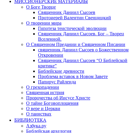
МИССИОНЕРСКИЕ МАТЕРИАЛЫ
О Боге Творце
Священник Даниил Сысоев
Протоиерей Валентин Свенцицкий
О творении мира
Гипотеза теистической эволюции
Священник Даниил Сысоев. Бог – Творец
Вселенной.
О Священном Предании и Священном Писании
священник Даниил Сысоев о Божественном
Откровении
Священник Даниил Сысоев “О Библейской
критике”
Библейские древности
Проблема вставок в Новом Завете
Папирус Райленда
О грехопадении
Священная истрия
Пророчества об Иисусе Христе
О тайне Боговоплощения
О вере и Церкви
О таинствах
БИБЛИОТЕКА
Азбука.ру
Библейская архелогия