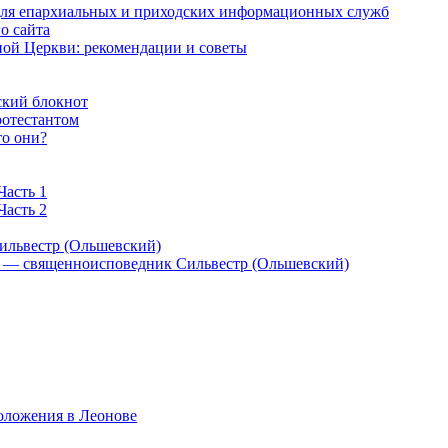
 для епархиальных и приходских информационных служб
о сайта
ой Церкви: рекомендации и советы
ский блокнот
ротестантом
то они?
Часть 1
Часть 2
ильвестр (Ольшевский)
) — священноисповедник Сильвестр (Ольшевский)
оложения в Леонове