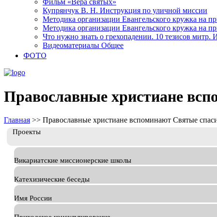
Фильм «Вера святых»
Купрянчук В. Н. Инструкция по уличной миссии
Методика организации Евангельского кружка на при
Методика организации Евангельского кружка на при
Что нужно знать о грехопадении. 10 тезисов митр.
Видеоматериалы Общее
ФОТО
Православные христиане всп
Главная
>>
Православные христиане вспоминают Святые спас
Проекты
Викариатские миссионерские школы
Катехизические беседы
Имя России