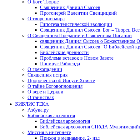
О Боге Творце
Священник Даниил Сысоев
Протоиерей Валентин Свенцицкий
О творении мира
Гипотеза теистической эволюции
Священник Даниил Сысоев. Бог – Творец Все
О Священном Предании и Священном Писании
священник Даниил Сысоев о Божественном 
Священник Даниил Сысоев “О Библейской кр
Библейские древности
Проблема вставок в Новом Завете
Папирус Райленда
О грехопадении
Священная истрия
Пророчества об Иисусе Христе
О тайне Боговоплощения
О вере и Церкви
О таинствах
БИБЛИОТЕКА
Азбука.ру
Библейская архелогия
Библейская археология
Библейская археология СПбДА Мультимедий
Миссия в интернете
Приход в медиамире, 2- изд