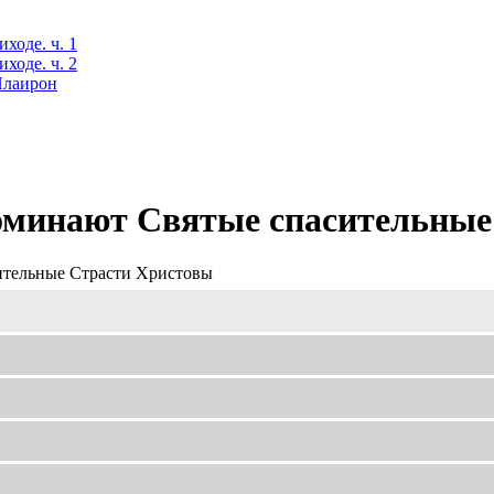
ходе. ч. 1
ходе. ч. 2
 Илаирон
оминают Святые спасительные
ительные Страсти Христовы