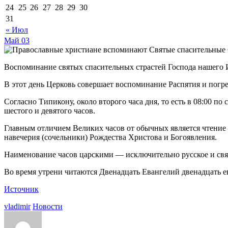
24
25
26
27
28
29
30
31
« Июл
Май
03
Воспоминание святых спасительных страстей Господа нашего 
В этот день Церковь совершает воспоминание Распятия и погр
Согласно Типикону, около второго часа дня, то есть в 08:00 
шестого и девятого часов.
Главным отличием Великих часов от обычных является чтение 
навечерия (сочельники) Рождества Христова и Богоявления.
Наименование часов царскими — исключительно русское и связа
Во время утрени читаются Двенадцать Евангелий двенадцать ев
Источник
vladimir
Новости