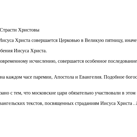
Иисуса Христа совершается Церковью в Великую пятницу, иначе
ебения Иисуса Христа.
по современному исчислению, совершается особенное последовани
на каждом часе паремии, Апостола и Евангелия. Подобное бого
но с тем, что московские цари обязательно участвовали в этом
ангельских текстов, посвященных страданиям Иисуса Христа . Л