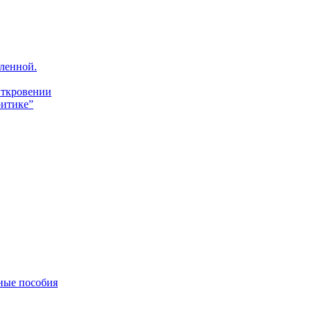
ленной.
Откровении
итике”
ные пособия