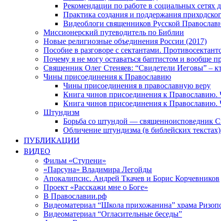
Рекомендации по работе в социальных сетях
Практика создания и поддержания приходског
Видеоблоги священников Русской Православн
Миссионерский путеводитель по Библии
Новые религиозные объединения России (2017)
Пособие в разговоре с сектантами. Противосектант
Почему я не могу оставаться баптистом и вообще п
Священник Олег Стеняев: “Свидетели Иеговы” – к
Чины присоединения к Православию
Чины присоединения в православную веру
Книга чинов присоединения к Православию. 
Книга чинов присоединения к Православию. 
Штундизм
Борьба со штундой — священноисповедник С
Обличение штундизма (в библейских текстах
ПУБЛИКАЦИИ
ВИДЕО
Фильм «Ступени»
«Парсуна» Владимира Легойды
Апокалипсис. Андрей Ткачев и Борис Корчевников
Проект «Расскажи мне о Боге»
В Православии.рф
Видеоматериал “Школа прихожанина” храма Ризоп
Видеоматериал “Огласительные беседы”