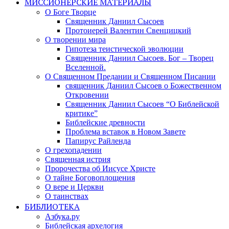
МИССИОНЕРСКИЕ МАТЕРИАЛЫ
О Боге Творце
Священник Даниил Сысоев
Протоиерей Валентин Свенцицкий
О творении мира
Гипотеза теистической эволюции
Священник Даниил Сысоев. Бог – Творец
Вселенной.
О Священном Предании и Священном Писании
священник Даниил Сысоев о Божественном
Откровении
Священник Даниил Сысоев “О Библейской
критике”
Библейские древности
Проблема вставок в Новом Завете
Папирус Райленда
О грехопадении
Священная истрия
Пророчества об Иисусе Христе
О тайне Боговоплощения
О вере и Церкви
О таинствах
БИБЛИОТЕКА
Азбука.ру
Библейская архелогия