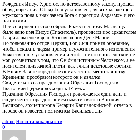
Рождения Иисус Христос, по ветхозаветному закону, прошел
обряд обрезания. Обряд был установлен для всех младенцев
мужского пола в знак завета Бога с праотцом Авраамом и его
потомками.
При совершении этого обряда Божественному Младенцу
было дано имя Иисус (Спаситель), произнесенное архангелом
Гавриилом еще в день Благовещения Деве Марии.
По толкованию отцов Церкви, Бог-Сын принял обрезание,
чтобы показать людям пример неукоснительного исполнения
Божественных установлений и чтобы никто впоследствии не
мог усомниться в том, что Он был истинным Человеком, а не
носителем призрачной плоти, как учили некоторые еретики.
В Новом Завете обряд обрезания уступил место таинству
Крещения, прообразом которого он и являлся.
Свидетельства о праздновании Обрезания Господня в
Восточной Церкви восходят к IV веку.
Праздник Обрезания Господня продолжается один день и
соединяется с празднованием памяти святого Василия
Великого, архиепископа Кесарии Каппадокийской, отчего в
народе он известен под именем Васильева дня.
admin
Новости викариатств
0