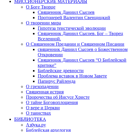
МИССИОНЕРСКИЕ МАТЕРИАЛЫ
О Боге Творце
Священник Даниил Сысоев
Протоиерей Валентин Свенцицкий
О творении мира
Гипотеза теистической эволюции
Священник Даниил Сысоев. Бог – Творец
Вселенной.
О Священном Предании и Священном Писании
священник Даниил Сысоев о Божественном
Откровении
Священник Даниил Сысоев “О Библейской
критике”
Библейские древности
Проблема вставок в Новом Завете
Папирус Райленда
О грехопадении
Священная истрия
Пророчества об Иисусе Христе
О тайне Боговоплощения
О вере и Церкви
О таинствах
БИБЛИОТЕКА
Азбука.ру
Библейская архелогия