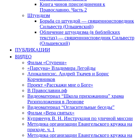
Книга чинов присоединения к
Православию. Часть 2
Штундизм
Борьба со штундой — священноисповедник
Сильвестр (Ольшевский)
Обличение штундизма (в библейских
текстах) — священноисповедник Сильвестр
(Ольшевский)
ПУБЛИКАЦИИ
ВИДЕО
Фильм «Ступени»
«Парсуна» Владимира Легойды
Апокалипсис. Андрей Ткачев и Борис
Корчевников
Проект «Расскажи мне о Боге»
В Православии.рф
Видеоматериал “Школа прихожанина” храма
Ризоположения в Леонове
Видеоматериал “Огласительные беседы”
Фильм «Вера святых»
Купрянчук В. Н. Инструкция по уличной миссии
Методика организации Евангельского кружка на
приходе. ч. 1
Методика организации Евангельского кружка на