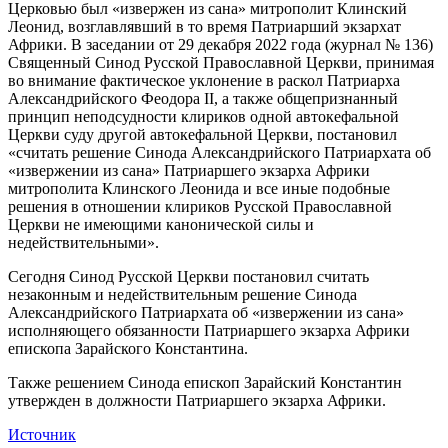
Церковью был «извержен из сана» митрополит Клинский
Леонид, возглавлявший в то время Патриарший экзархат
Африки. В заседании от 29 декабря 2022 года (журнал № 136)
Священный Синод Русской Православной Церкви, принимая
во внимание фактическое уклонение в раскол Патриарха
Александрийского Феодора II, а также общепризнанный
принцип неподсудности клириков одной автокефальной
Церкви суду другой автокефальной Церкви, постановил
«считать решение Синода Александрийского Патриархата об
«извержении из сана» Патриаршего экзарха Африки
митрополита Клинского Леонида и все иные подобные
решения в отношении клириков Русской Православной
Церкви не имеющими канонической силы и
недействительными».
Сегодня Синод Русской Церкви постановил считать
незаконным и недействительным решение Синода
Александрийского Патриархата об «извержении из сана»
исполняющего обязанности Патриаршего экзарха Африки
епископа Зарайского Константина.
Также решением Синода епископ Зарайский Константин
утвержден в должности Патриаршего экзарха Африки.
Источник