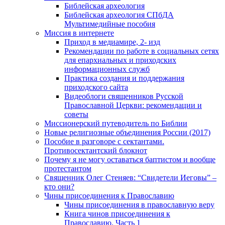
Библейская археология
Библейская археология СПбДА
Мультимедийные пособия
Миссия в интернете
Приход в медиамире, 2- изд
Рекомендации по работе в социальных сетях
для епархиальных и приходских
информационных служб
Практика создания и поддержания
приходского сайта
Видеоблоги священников Русской
Православной Церкви: рекомендации и
советы
Миссионерский путеводитель по Библии
Новые религиозные объединения России (2017)
Пособие в разговоре с сектантами.
Противосектантский блокнот
Почему я не могу оставаться баптистом и вообще
протестантом
Священник Олег Стеняев: “Свидетели Иеговы” –
кто они?
Чины присоединения к Православию
Чины присоединения в православную веру
Книга чинов присоединения к
Православию. Часть 1