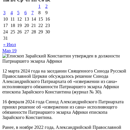
1
2
3
4
5
6
7
8
9
10
11
12
13
14
15
16
17
18
19
20
21
22
23
24
25
26
27
28
29
30
31
« Июл
Мар
19
12 марта 2024 года на заседании Священного Синода Русской
Православной Церкви обсуждалось решение Синода
Александрийского Патриархата об «извержении из сана»
исполняющего обязанности Патриаршего экзарха Африки
епископа Зарайского Константина (журнал № 30).
16 февраля 2024 года Синод Александрийского Патриархата
принял решение об «извержении из сана» исполняющего
обязанности Патриаршего экзарха Африки епископа
Зарайского Константина.
Ранее, в ноябре 2022 года, Александрийской Православной