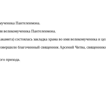
имя великомученика Пантелеимона.
Какамега) состоялась закладка храма во имя великомученика и ц
а совершили благочинный священник Арсений Читва, священники
го прихода.