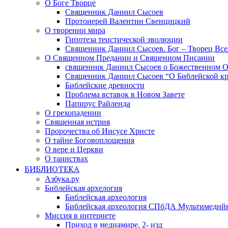
О Боге Творце
Священник Даниил Сысоев
Протоиерей Валентин Свенцицкий
О творении мира
Гипотеза теистической эволюции
Священник Даниил Сысоев. Бог – Творец Все
О Священном Предании и Священном Писании
священник Даниил Сысоев о Божественном 
Священник Даниил Сысоев “О Библейской кр
Библейские древности
Проблема вставок в Новом Завете
Папирус Райленда
О грехопадении
Священная истрия
Пророчества об Иисусе Христе
О тайне Боговоплощения
О вере и Церкви
О таинствах
БИБЛИОТЕКА
Азбука.ру
Библейская архелогия
Библейская археология
Библейская археология СПбДА Мультимедий
Миссия в интернете
Приход в медиамире, 2- изд