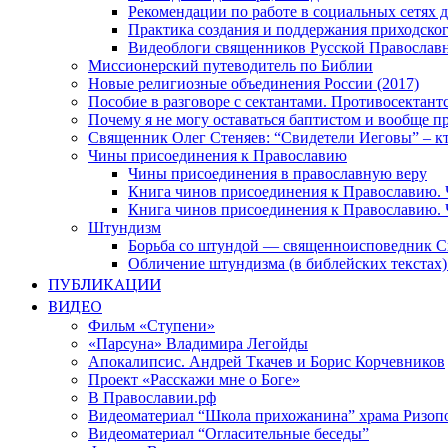
Рекомендации по работе в социальных сетях
Практика создания и поддержания приходског
Видеоблоги священников Русской Православн
Миссионерский путеводитель по Библии
Новые религиозные объединения России (2017)
Пособие в разговоре с сектантами. Противосектант
Почему я не могу оставаться баптистом и вообще п
Священник Олег Стеняев: “Свидетели Иеговы” – к
Чины присоединения к Православию
Чины присоединения в православную веру
Книга чинов присоединения к Православию. 
Книга чинов присоединения к Православию. 
Штундизм
Борьба со штундой — священноисповедник С
Обличение штундизма (в библейских текстах
ПУБЛИКАЦИИ
ВИДЕО
Фильм «Ступени»
«Парсуна» Владимира Легойды
Апокалипсис. Андрей Ткачев и Борис Корчевников
Проект «Расскажи мне о Боге»
В Православии.рф
Видеоматериал “Школа прихожанина” храма Ризоп
Видеоматериал “Огласительные беседы”