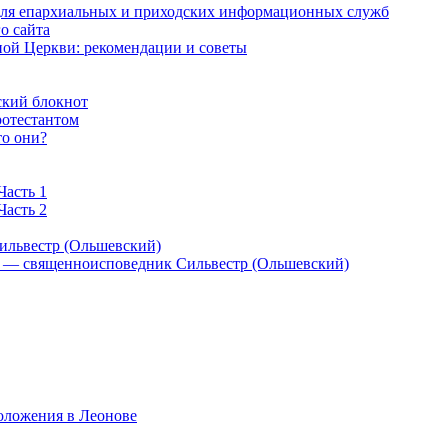
 для епархиальных и приходских информационных служб
о сайта
ой Церкви: рекомендации и советы
ский блокнот
ротестантом
то они?
Часть 1
Часть 2
ильвестр (Ольшевский)
) — священноисповедник Сильвестр (Ольшевский)
оложения в Леонове