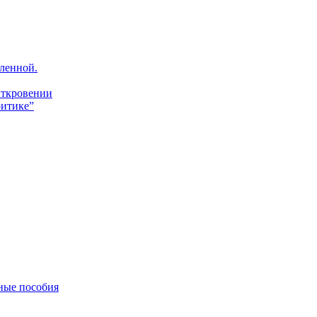
ленной.
Откровении
итике”
ные пособия