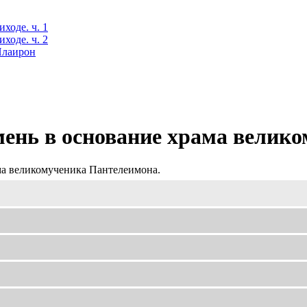
ходе. ч. 1
ходе. ч. 2
 Илаирон
ень в основание храма велик
ма великомученика Пантелеимона.