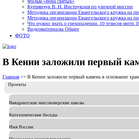
Фильм «Вера святых»
Купрянчук В. Н. Инструкция по уличной миссии
Методика организации Евангельского кружка на при
Методика организации Евангельского кружка на при
Что нужно знать о грехопадении. 10 тезисов митр.
Видеоматериалы Общее
ФОТО
В Кении заложили первый кам
Главная
>>
В Кении заложили первый камень в основание хра
Проекты
Викариатские миссионерские школы
Катехизические беседы
Имя России