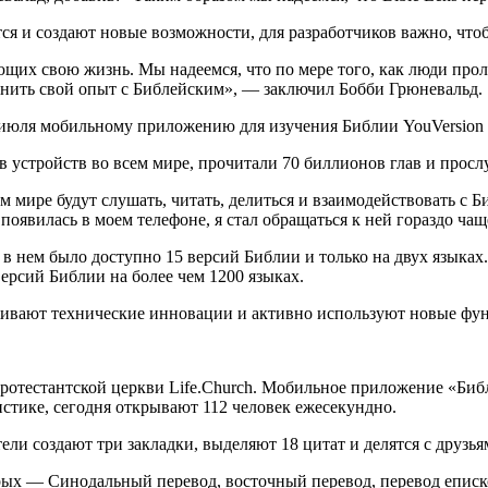
тся и создают новые возможности, для разработчиков важно, чт
щих свою жизнь. Мы надеемся, что по мере того, как люди прол
инить свой опыт с Библейским», — заключил Бобби Грюневальд.
10 июля мобильному приложению для изучения Библии YouVersion 
ов устройств во всем мире, прочитали 70 биллионов глав и прос
м мире будут слушать, читать, делиться и взаимодействовать с 
появилась в моем телефоне, я стал обращаться к ней гораздо чащ
 в нем было доступно 15 версий Библии и только на двух языках
ерсий Библии на более чем 1200 языках.
живают технические инновации и активно используют новые фун
ротестантской церкви Life.Church. Мобильное приложение «Библи
истике, сегодня открывают 112 человек ежесекундно.
ватели создают три закладки, выделяют 18 цитат и делятся с друз
орых — Синодальный перевод, восточный перевод, перевод еписк