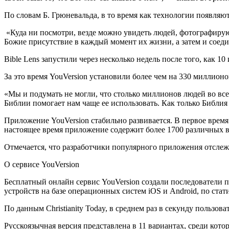
По словам Б. Грюневальда, в то время как технологии появляю
«Куда ни посмотри, везде можно увидеть людей, фотографирую
Божие присутствие в каждый момент их жизни, а затем и соед
Bible Lens запустили через несколько недель после того, как 
За это время YouVersion установили более чем на 330 миллион
«Мы и подумать не могли, что столько миллионов людей во все
Библии помогает нам чаще ее использовать. Как только Библия 
Приложение YouVersion стабильно развивается. В первое время
настоящее время приложение содержит более 1700 различных в
Отмечается, что разработчики популярного приложения отсле
О сервисе YouVersion
Бесплатный онлайн сервис YouVersion создали последователи п
устройств на базе операционных систем iOS и Android, по стат
По данным Christianity Today, в среднем раз в секунду пользо
Русскоязычная версия представлена в 11 вариантах, среди кот