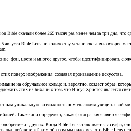
on Bible скачали более 265 тысяч раз менее чем за три дня, что 
5 августа Bible Lens по количеству установок заняло второе мест
ram.
ение, фон, цвета и многое другое, чтобы идентифицировать сю
 стих поверх изображения, создавая произведение искусства.
имание на обручальное кольцо и, вероятно, создаст образ, кото
дложить стих из Библии о том, что Иисус Христос является све
яет нам уникальную возможность помочь людям увидеть свой мир
Библией. Также оно определяет, какая фотография является селфи
одобрение от других. Когда Bible Lens сталкивается с селфи, он
невальд, добавив: «Таким образом мы надеемся, что Bible Lens пе