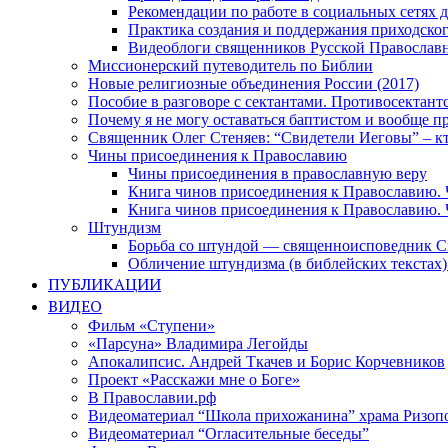
Рекомендации по работе в социальных сетях
Практика создания и поддержания приходског
Видеоблоги священников Русской Православн
Миссионерский путеводитель по Библии
Новые религиозные объединения России (2017)
Пособие в разговоре с сектантами. Противосектант
Почему я не могу оставаться баптистом и вообще п
Священник Олег Стеняев: “Свидетели Иеговы” – к
Чины присоединения к Православию
Чины присоединения в православную веру
Книга чинов присоединения к Православию. 
Книга чинов присоединения к Православию. 
Штундизм
Борьба со штундой — священноисповедник С
Обличение штундизма (в библейских текстах
ПУБЛИКАЦИИ
ВИДЕО
Фильм «Ступени»
«Парсуна» Владимира Легойды
Апокалипсис. Андрей Ткачев и Борис Корчевников
Проект «Расскажи мне о Боге»
В Православии.рф
Видеоматериал “Школа прихожанина” храма Ризоп
Видеоматериал “Огласительные беседы”