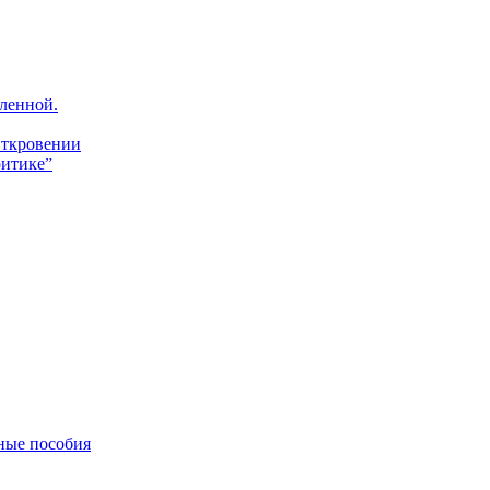
ленной.
Откровении
итике”
ные пособия