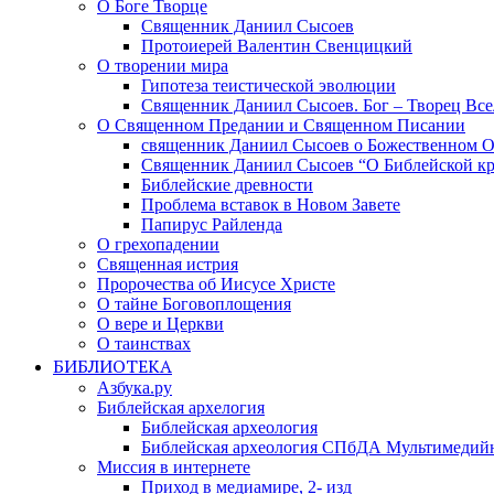
О Боге Творце
Священник Даниил Сысоев
Протоиерей Валентин Свенцицкий
О творении мира
Гипотеза теистической эволюции
Священник Даниил Сысоев. Бог – Творец Все
О Священном Предании и Священном Писании
священник Даниил Сысоев о Божественном 
Священник Даниил Сысоев “О Библейской кр
Библейские древности
Проблема вставок в Новом Завете
Папирус Райленда
О грехопадении
Священная истрия
Пророчества об Иисусе Христе
О тайне Боговоплощения
О вере и Церкви
О таинствах
БИБЛИОТЕКА
Азбука.ру
Библейская архелогия
Библейская археология
Библейская археология СПбДА Мультимедий
Миссия в интернете
Приход в медиамире, 2- изд