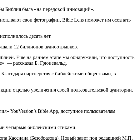
обы Библия была «на передовой инноваций».
истывают свои фотографии, Bible Lens поможет им осознать
исполнилось десять лет.
лушали 12 биллионов аудиоотрывков.
Библией. Еще на раннем этапе мы обнаружили, что доступность
е», — рассказал Б. Грюневальд.
. Благодаря партнерству с библейскими обществами, в
кции с целью увеличения своей пользовательской аудитории.
я» YouVersion’s Bible App, доступное пользователям
ьями четырьмя библейскими стихами.
опа Кассиана (Безобразова), Новый завет под редакцией М.П.