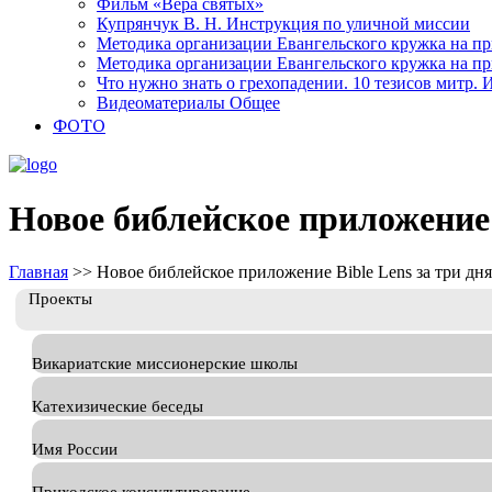
Фильм «Вера святых»
Купрянчук В. Н. Инструкция по уличной миссии
Методика организации Евангельского кружка на при
Методика организации Евангельского кружка на при
Что нужно знать о грехопадении. 10 тезисов митр.
Видеоматериалы Общее
ФОТО
Новое библейское приложение 
Главная
>>
Новое библейское приложение Bible Lens за три дня
Проекты
Викариатские миссионерские школы
Катехизические беседы
Имя России