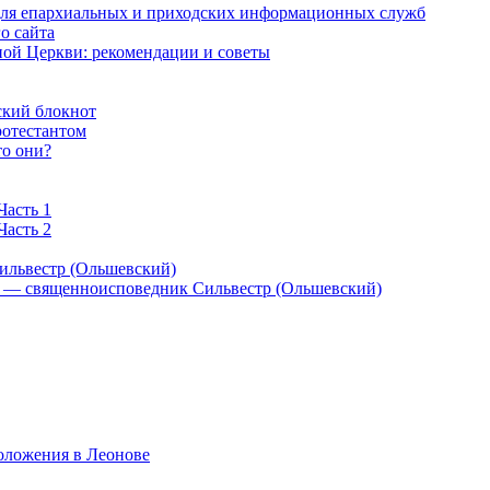
 для епархиальных и приходских информационных служб
о сайта
ой Церкви: рекомендации и советы
ский блокнот
ротестантом
то они?
Часть 1
Часть 2
ильвестр (Ольшевский)
) — священноисповедник Сильвестр (Ольшевский)
оложения в Леонове