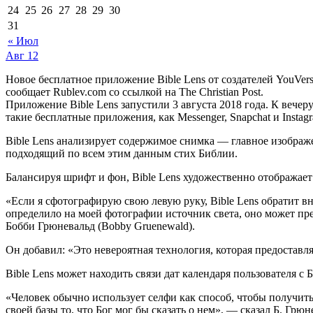
24
25
26
27
28
29
30
31
« Июл
Авг
12
Новое бесплатное приложение Bible Lens от создателей YouVersi
сообщает Rublev.com со ссылкой на The Christian Post.
Приложение Bible Lens запустили 3 августа 2018 года. К вечеру 
такие бесплатные приложения, как Messenger, Snapchat и Instag
Bible Lens анализирует содержимое снимка — главное изображ
подходящий по всем этим данным стих Библии.
Балансируя шрифт и фон, Bible Lens художественно отображает
«Если я сфотографирую свою левую руку, Bible Lens обратит вн
определило на моей фотографии источник света, оно может пре
Бобби Грюневальд (Bobby Gruenewald).
Он добавил: «Это невероятная технология, которая предоставл
Bible Lens может находить связи дат календаря пользователя с 
«Человек обычно использует селфи как способ, чтобы получить 
своей базы то, что Бог мог бы сказать о нем», — сказал Б. Грю