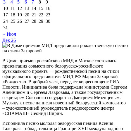
3
4
5
6
7
8
9
10
11
12
13
14
15
16
17
18
19
20
21
22
23
24
25
26
27
28
29
30
31
« Июл
Дек
26
В Доме приемов российского МИД в Москве состоялась
презентация совместного белорусско-российского
музыкального проекта — рождественской песни на стихи
официального представителя МИД РФ Марии Захаровой
«Рождество. В добрый час», передает корреспондент РИА
Новости. Инициатива была поддержана министрами Сергеем
Алейником и Сергеем Лавровым, а также государственным
секретарем Союзного государства Дмитрием Мезенцевым.
Музыку к песне написал известный белорусский композитор
– художественный руководитель продюсерского центра
«СПАМАШ» Леонид Ширин.
Исполнила песню молодая белорусская певица Ксения
Галецкая – обладательница Гран-при XVII международного