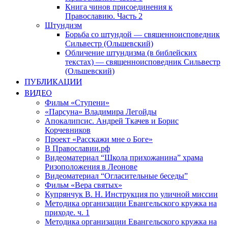
Книга чинов присоединения к
Православию. Часть 2
Штундизм
Борьба со штундой — священноисповедник
Сильвестр (Ольшевский)
Обличение штундизма (в библейских
текстах) — священноисповедник Сильвестр
(Ольшевский)
ПУБЛИКАЦИИ
ВИДЕО
Фильм «Ступени»
«Парсуна» Владимира Легойды
Апокалипсис. Андрей Ткачев и Борис
Корчевников
Проект «Расскажи мне о Боге»
В Православии.рф
Видеоматериал “Школа прихожанина” храма
Ризоположения в Леонове
Видеоматериал “Огласительные беседы”
Фильм «Вера святых»
Купрянчук В. Н. Инструкция по уличной миссии
Методика организации Евангельского кружка на
приходе. ч. 1
Методика организации Евангельского кружка на