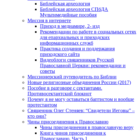
Библейская археология
Библейская археология СПбДА
Мультимедийные пособия
Миссия в интернете
Приход в медиамире, 2- изд
Рекомендации по работе в социальных сетях
для епархиальных и приходских
информационных служб
Практика создания и поддержания
приходского сайта
Видеоблоги священников Русской
Православной Церкви: рекомендации и
советы
Миссионерский путеводитель по Библии
Новые религиозные объединения России (2017)
Пособие в разговоре с сектантами.
Противосектантский блокнот
Почему я не могу оставаться баптистом и вообще
протестантом
Священник Олег Стеняев: “Свидетели Иеговы” –
кто они?
Чины присоединения к Православию
Чины присоединения в православную веру
Книга чинов присоединения к
Православию. Часть 1