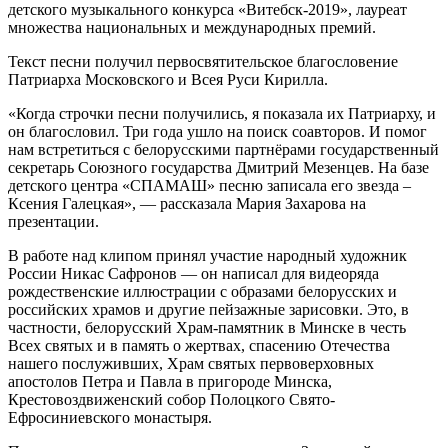
детского музыкального конкурса «Витебск-2019», лауреат
множества национальных и международных премий.
Текст песни получил первосвятительское благословение
Патриарха Московского и Всея Руси Кирилла.
«Когда строчки песни получились, я показала их Патриарху, и
он благословил. Три года ушло на поиск соавторов. И помог
нам встретиться с белорусскими партнёрами государственный
секретарь Союзного государства Дмитрий Мезенцев. На базе
детского центра «СПАМАШ» песню записала его звезда –
Ксения Галецкая», — рассказала Мария Захарова на
презентации.
В работе над клипом принял участие народный художник
России Никас Сафронов — он написал для видеоряда
рождественские иллюстрации с образами белорусских и
российских храмов и другие пейзажные зарисовки. Это, в
частности, белорусский Храм-памятник в Минске в честь
Всех святых и в память о жертвах, спасению Отечества
нашего послуживших, Храм святых первоверховных
апостолов Петра и Павла в пригороде Минска,
Крестовоздвиженский собор Полоцкого Свято-
Ефросиниевского монастыря.