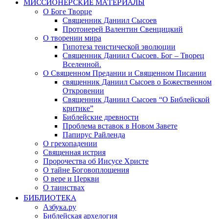
МИССИОНЕРСКИЕ МАТЕРИАЛЫ
О Боге Творце
Священник Даниил Сысоев
Протоиерей Валентин Свенцицкий
О творении мира
Гипотеза теистической эволюции
Священник Даниил Сысоев. Бог – Творец
Вселенной.
О Священном Предании и Священном Писании
священник Даниил Сысоев о Божественном
Откровении
Священник Даниил Сысоев “О Библейской
критике”
Библейские древности
Проблема вставок в Новом Завете
Папирус Райленда
О грехопадении
Священная истрия
Пророчества об Иисусе Христе
О тайне Боговоплощения
О вере и Церкви
О таинствах
БИБЛИОТЕКА
Азбука.ру
Библейская архелогия