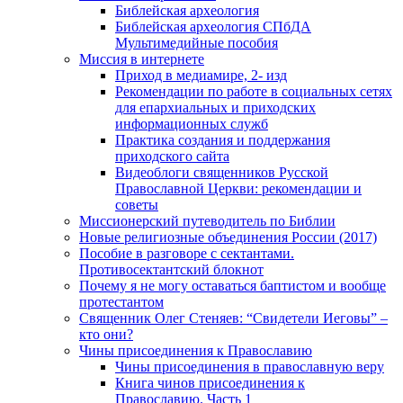
Библейская археология
Библейская археология СПбДА
Мультимедийные пособия
Миссия в интернете
Приход в медиамире, 2- изд
Рекомендации по работе в социальных сетях
для епархиальных и приходских
информационных служб
Практика создания и поддержания
приходского сайта
Видеоблоги священников Русской
Православной Церкви: рекомендации и
советы
Миссионерский путеводитель по Библии
Новые религиозные объединения России (2017)
Пособие в разговоре с сектантами.
Противосектантский блокнот
Почему я не могу оставаться баптистом и вообще
протестантом
Священник Олег Стеняев: “Свидетели Иеговы” –
кто они?
Чины присоединения к Православию
Чины присоединения в православную веру
Книга чинов присоединения к
Православию. Часть 1