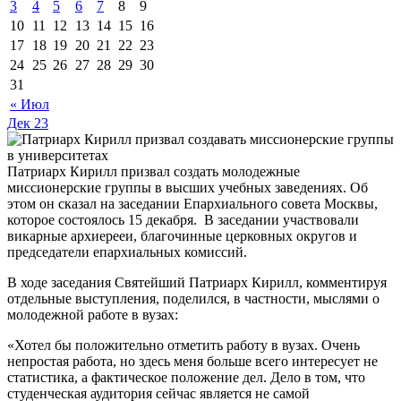
3
4
5
6
7
8
9
10
11
12
13
14
15
16
17
18
19
20
21
22
23
24
25
26
27
28
29
30
31
« Июл
Дек
23
Патриарх Кирилл призвал создать молодежные
миссионерские группы в высших учебных заведениях. Об
этом он сказал на заседании Епархиального совета Москвы,
которое состоялось 15 декабря. В заседании участвовали
викарные архиерееи, благочинные церковных округов и
председатели епархиальных комиссий.
В ходе заседания Святейший Патриарх Кирилл, комментируя
отдельные выступления, поделился, в частности, мыслями о
молодежной работе в вузах:
«Хотел бы положительно отметить работу в вузах. Очень
непростая работа, но здесь меня больше всего интересует не
статистика, а фактическое положение дел. Дело в том, что
студенческая аудитория сейчас является не самой