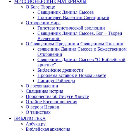
МИССИОНЕРСКИЕ МАТЕРИАЛЫ
О Боге Творце
Священник Даниил Сысоев
Протоиерей Валентин Свенцицкий
О творении мира
Гипотеза теистической эволюции
Священник Даниил Сысоев. Бог – Творец
Вселенной.
О Священном Предании и Священном Писании
священник Даниил Сысоев о Божественном
Откровении
Священник Даниил Сысоев “О Библейской
критике”
Библейские древности
Проблема вставок в Новом Завете
Папирус Райленда
О грехопадении
Священная истрия
Пророчества об Иисусе Христе
О тайне Боговоплощения
О вере и Церкви
О таинствах
БИБЛИОТЕКА
Азбука.ру
Библейская архелогия