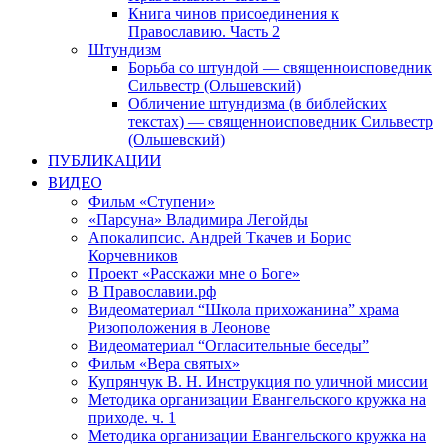
Книга чинов присоединения к
Православию. Часть 2
Штундизм
Борьба со штундой — священноисповедник
Сильвестр (Ольшевский)
Обличение штундизма (в библейских
текстах) — священноисповедник Сильвестр
(Ольшевский)
ПУБЛИКАЦИИ
ВИДЕО
Фильм «Ступени»
«Парсуна» Владимира Легойды
Апокалипсис. Андрей Ткачев и Борис
Корчевников
Проект «Расскажи мне о Боге»
В Православии.рф
Видеоматериал “Школа прихожанина” храма
Ризоположения в Леонове
Видеоматериал “Огласительные беседы”
Фильм «Вера святых»
Купрянчук В. Н. Инструкция по уличной миссии
Методика организации Евангельского кружка на
приходе. ч. 1
Методика организации Евангельского кружка на