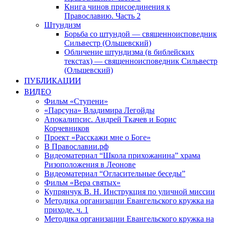
Книга чинов присоединения к
Православию. Часть 2
Штундизм
Борьба со штундой — священноисповедник
Сильвестр (Ольшевский)
Обличение штундизма (в библейских
текстах) — священноисповедник Сильвестр
(Ольшевский)
ПУБЛИКАЦИИ
ВИДЕО
Фильм «Ступени»
«Парсуна» Владимира Легойды
Апокалипсис. Андрей Ткачев и Борис
Корчевников
Проект «Расскажи мне о Боге»
В Православии.рф
Видеоматериал “Школа прихожанина” храма
Ризоположения в Леонове
Видеоматериал “Огласительные беседы”
Фильм «Вера святых»
Купрянчук В. Н. Инструкция по уличной миссии
Методика организации Евангельского кружка на
приходе. ч. 1
Методика организации Евангельского кружка на