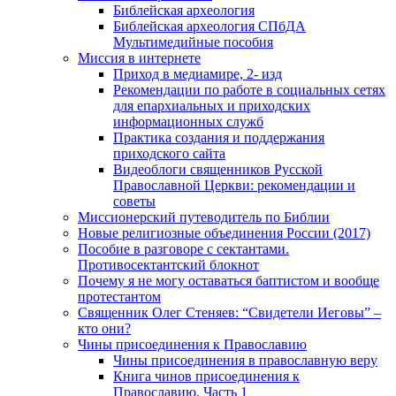
Библейская археология
Библейская археология СПбДА
Мультимедийные пособия
Миссия в интернете
Приход в медиамире, 2- изд
Рекомендации по работе в социальных сетях
для епархиальных и приходских
информационных служб
Практика создания и поддержания
приходского сайта
Видеоблоги священников Русской
Православной Церкви: рекомендации и
советы
Миссионерский путеводитель по Библии
Новые религиозные объединения России (2017)
Пособие в разговоре с сектантами.
Противосектантский блокнот
Почему я не могу оставаться баптистом и вообще
протестантом
Священник Олег Стеняев: “Свидетели Иеговы” –
кто они?
Чины присоединения к Православию
Чины присоединения в православную веру
Книга чинов присоединения к
Православию. Часть 1