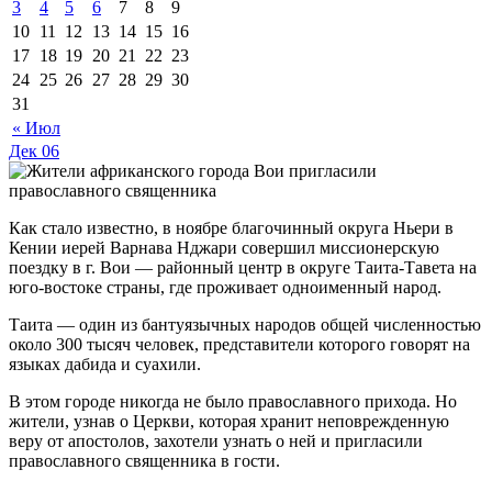
3
4
5
6
7
8
9
10
11
12
13
14
15
16
17
18
19
20
21
22
23
24
25
26
27
28
29
30
31
« Июл
Дек
06
Как стало известно, в ноябре благочинный округа Ньери в
Кении иерей Варнава Нджари совершил миссионерскую
поездку в г. Вои — районный центр в округе Таита-Тавета на
юго-востоке страны, где проживает одноименный народ.
Таита — один из бантуязычных народов общей численностью
около 300 тысяч человек, представители которого говорят на
языках дабида и суахили.
В этом городе никогда не было православного прихода. Но
жители, узнав о Церкви, которая хранит неповрежденную
веру от апостолов, захотели узнать о ней и пригласили
православного священника в гости.