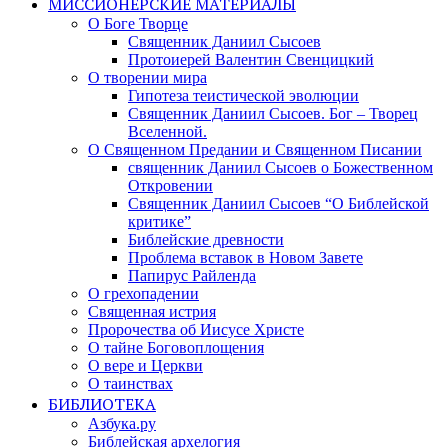
МИССИОНЕРСКИЕ МАТЕРИАЛЫ
О Боге Творце
Священник Даниил Сысоев
Протоиерей Валентин Свенцицкий
О творении мира
Гипотеза теистической эволюции
Священник Даниил Сысоев. Бог – Творец
Вселенной.
О Священном Предании и Священном Писании
священник Даниил Сысоев о Божественном
Откровении
Священник Даниил Сысоев “О Библейской
критике”
Библейские древности
Проблема вставок в Новом Завете
Папирус Райленда
О грехопадении
Священная истрия
Пророчества об Иисусе Христе
О тайне Боговоплощения
О вере и Церкви
О таинствах
БИБЛИОТЕКА
Азбука.ру
Библейская архелогия