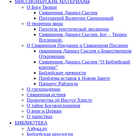
МИССИОНЕРСКИЕ МАТЕРИАЛЫ
О Боге Творце
Священник Даниил Сысоев
Протоиерей Валентин Свенцицкий
О творении мира
Гипотеза теистической эволюции
Священник Даниил Сысоев. Бог – Творец
Вселенной.
О Священном Предании и Священном Писании
священник Даниил Сысоев о Божественном
Откровении
Священник Даниил Сысоев “О Библейской
критике”
Библейские древности
Проблема вставок в Новом Завете
Папирус Райленда
О грехопадении
Священная истрия
Пророчества об Иисусе Христе
О тайне Боговоплощения
О вере и Церкви
О таинствах
БИБЛИОТЕКА
Азбука.ру
Библейская архелогия