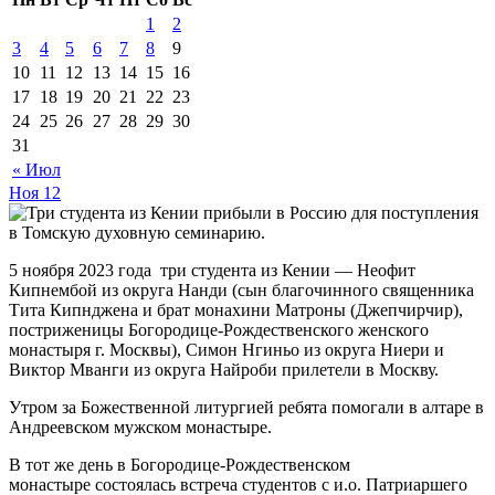
1
2
3
4
5
6
7
8
9
10
11
12
13
14
15
16
17
18
19
20
21
22
23
24
25
26
27
28
29
30
31
« Июл
Ноя
12
5 ноября 2023 года три студента из Кении — Неофит
Кипнембой из округа Нанди (сын благочинного священника
Тита Кипнджена и брат монахини Матроны (Джепчирчир),
постриженицы Богородице-Рождественского женского
монастыря г. Москвы), Симон Нгиньо из округа Ниери и
Виктор Мванги из округа Найроби прилетели в Москву.
Утром за Божественной литургией ребята помогали в алтаре в
Андреевском мужском монастыре.
В тот же день в Богородице-Рождественском
монастыре состоялась встреча студентов с и.о. Патриаршего