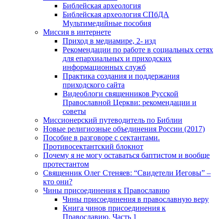
Библейская археология
Библейская археология СПбДА
Мультимедийные пособия
Миссия в интернете
Приход в медиамире, 2- изд
Рекомендации по работе в социальных сетях
для епархиальных и приходских
информационных служб
Практика создания и поддержания
приходского сайта
Видеоблоги священников Русской
Православной Церкви: рекомендации и
советы
Миссионерский путеводитель по Библии
Новые религиозные объединения России (2017)
Пособие в разговоре с сектантами.
Противосектантский блокнот
Почему я не могу оставаться баптистом и вообще
протестантом
Священник Олег Стеняев: “Свидетели Иеговы” –
кто они?
Чины присоединения к Православию
Чины присоединения в православную веру
Книга чинов присоединения к
Православию. Часть 1