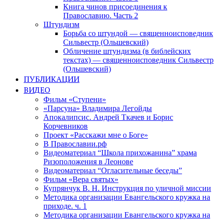
Книга чинов присоединения к
Православию. Часть 2
Штундизм
Борьба со штундой — священноисповедник
Сильвестр (Ольшевский)
Обличение штундизма (в библейских
текстах) — священноисповедник Сильвестр
(Ольшевский)
ПУБЛИКАЦИИ
ВИДЕО
Фильм «Ступени»
«Парсуна» Владимира Легойды
Апокалипсис. Андрей Ткачев и Борис
Корчевников
Проект «Расскажи мне о Боге»
В Православии.рф
Видеоматериал “Школа прихожанина” храма
Ризоположения в Леонове
Видеоматериал “Огласительные беседы”
Фильм «Вера святых»
Купрянчук В. Н. Инструкция по уличной миссии
Методика организации Евангельского кружка на
приходе. ч. 1
Методика организации Евангельского кружка на