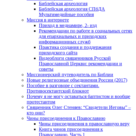
Библейская археология
Библейская археология СПбДА
Мультимедийные пособия
Миссия в интернете
Приход в медиамире, 2- изд
Рекомендации по работе в социальных сетях
для епархиальных и приходских
информационных служб
Практика создания и поддержания
приходского сайта
Видеоблоги священников Русской
Православной Церкви: рекомендации и
советы
Миссионерский путеводитель по Библии
Новые религиозные объединения России (2017)
Пособие в разговоре с сектантами.
Противосектантский блокнот
Почему я не могу оставаться баптистом и вообще
протестантом
Священник Олег Стеняев: “Свидетели Иеговы” –
кто они?
Чины присоединения к Православию
Чины присоединения в православную веру
Книга чинов присоединения к
Православию. Часть 1