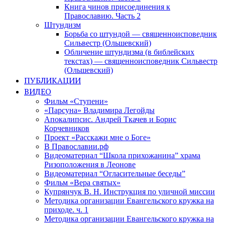
Книга чинов присоединения к
Православию. Часть 2
Штундизм
Борьба со штундой — священноисповедник
Сильвестр (Ольшевский)
Обличение штундизма (в библейских
текстах) — священноисповедник Сильвестр
(Ольшевский)
ПУБЛИКАЦИИ
ВИДЕО
Фильм «Ступени»
«Парсуна» Владимира Легойды
Апокалипсис. Андрей Ткачев и Борис
Корчевников
Проект «Расскажи мне о Боге»
В Православии.рф
Видеоматериал “Школа прихожанина” храма
Ризоположения в Леонове
Видеоматериал “Огласительные беседы”
Фильм «Вера святых»
Купрянчук В. Н. Инструкция по уличной миссии
Методика организации Евангельского кружка на
приходе. ч. 1
Методика организации Евангельского кружка на