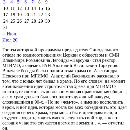
3
4
5
6
7
8
9
10
11
12
13
14
15
16
17
18
19
20
21
22
23
24
25
26
27
28
29
30
31
« Июл
Июл
20
Гостем авторской программы председателя Синодального
отдела по взаимоотношениям Церкви с обществом и СМИ
Владимира Романовича Легойды «Парсуна» стал ректор
МГИМО, академик РАН Анатолий Васильевич Торкунов.
В начале беседы была поднята тема храма св. Александра
Невского при МГИМО. Анатолий Васильевич рассказал о
том, что с юных лет бывал в храме. По его словам, на момент
возникновения идеи строительства храма при МГИМО в
институте сложилась довольно мощная православная община,
а сам храм должен был восполнить духовный вакуум,
сложившийся в 90-х. «Но не «чем-то», а именно восполнить
верой, и вот идея, которая могла бы всех объединить, это идея
создания своего храма, куда могли бы и преподаватели, и
студенты ходить, ходить вместе, слушать свой хор, как вот
сегодня у нас это случается время от времени…», — отметил
он.