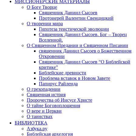
МИССИОНЕРСКИЕ МАТЕРИАЛЫ
О Боге Творце
Священник Даниил Сысоев
Протоиерей Валентин Свенцицкий
О творении мира
Гипотеза теистической эволюции
Священник Даниил Сысоев. Бог – Творец
Вселенной.
О Священном Предании и Священном Писании
священник Даниил Сысоев о Божественном
Откровении
Священник Даниил Сысоев “О Библейской
критике”
Библейские древности
Проблема вставок в Новом Завете
Папирус Райленда
О грехопадении
Священная истрия
Пророчества об Иисусе Христе
О тайне Боговоплощения
О вере и Церкви
О таинствах
БИБЛИОТЕКА
Азбука.ру
Библейская архелогия