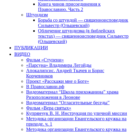
Книга чинов присоединения к
Православию. Часть 2
Штундизм
Борьба со штундой — священноисповедник
Сильвестр (Ольшевский)
Обличение штундизма (в библейских
текстах) — священноисповедник Сильвестр
(Ольшевский)
ПУБЛИКАЦИИ
ВИДЕО
Фильм «Ступени»
«Парсуна» Владимира Легойды
Апокалипсис. Андрей Ткачев и Борис
Корчевников
Проект «Расскажи мне о Боге»
В Православии.рф
Видеоматериал “Школа прихожанина” храма
Ризоположения в Леонове
Видеоматериал “Огласительные беседы”
Фильм «Вера святых»
Купрянчук В. Н. Инструкция по уличной миссии
Методика организации Евангельского кружка на
приходе. ч. 1
Методика организации Евангельского кружка на