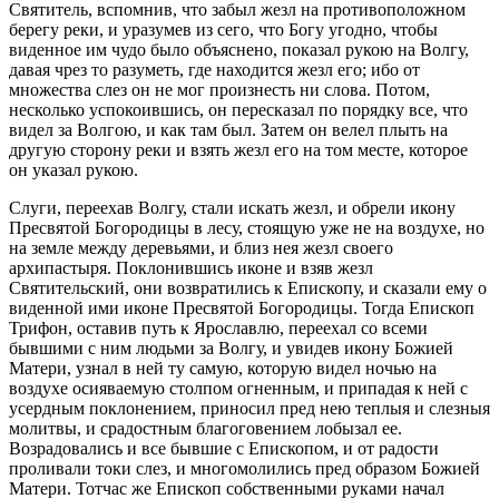
Святитель, вспомнив, что забыл жезл на противоположном
берегу реки, и уразумев из сего, что Богу угодно, чтобы
виденное им чудо было объяснено, показал рукою на Волгу,
давая чрез то разуметь, где находится жезл его; ибо от
множества слез он не мог произнесть ни слова. Потом,
несколько успокоившись, он пересказал по порядку все, что
видел за Волгою, и как там был. Затем он велел плыть на
другую сторону реки и взять жезл его на том месте, которое
он указал рукою.
Слуги, переехав Волгу, стали искать жезл, и обрели икону
Пресвятой Богородицы в лесу, стоящую уже не на воздухе, но
на земле между деревьями, и близ нея жезл своего
архипастыря. Поклонившись иконе и взяв жезл
Святительский, они возвратились к Епископу, и сказали ему о
виденной ими иконе Пресвятой Богородицы. Тогда Епископ
Трифон, оставив путь к Ярославлю, переехал со всеми
бывшими с ним людьми за Волгу, и увидев икону Божией
Матери, узнал в ней ту самую, которую видел ночью на
воздухе осияваемую столпом огненным, и припадая к ней с
усердным поклонением, приносил пред нею теплыя и слезныя
молитвы, и срадостным благоговением лобызал ее.
Возрадовались и все бывшие с Епископом, и от радости
проливали токи слез, и многомолились пред образом Божией
Матери. Тотчас же Епископ собственными руками начал