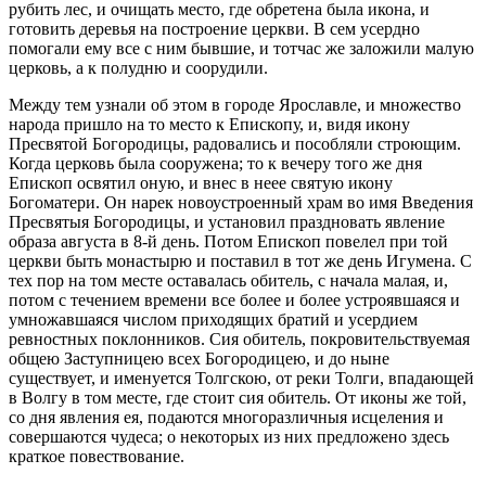
рубить лес, и очищать место, где обретена была икона, и
готовить деревья на построение церкви. В сем усердно
помогали ему все с ним бывшие, и тотчас же заложили малую
церковь, а к полудню и соорудили.
Между тем узнали об этом в городе Ярославле, и множество
народа пришло на то место к Епископу, и, видя икону
Пресвятой Богородицы, радовались и пособляли строющим.
Когда церковь была сооружена; то к вечеру того же дня
Епископ освятил оную, и внес в неее святую икону
Богоматери. Он нарек новоустроенный храм во имя Введения
Пресвятыя Богородицы, и установил праздновать явление
образа августа в 8-й день. Потом Епископ повелел при той
церкви быть монастырю и поставил в тот же день Игумена. С
тех пор на том месте оставалась обитель, с начала малая, и,
потом с течением времени все более и более устроявшаяся и
умножавшаяся числом приходящих братий и усердием
ревностных поклонников. Сия обитель, покровительствуемая
общею Заступницею всех Богородицею, и до ныне
существует, и именуется Толгскою, от реки Толги, впадающей
в Волгу в том месте, где стоит сия обитель. От иконы же той,
со дня явления ея, подаются многоразличныя исцеления и
совершаются чудеса; о некоторых из них предложено здесь
краткое повествование.