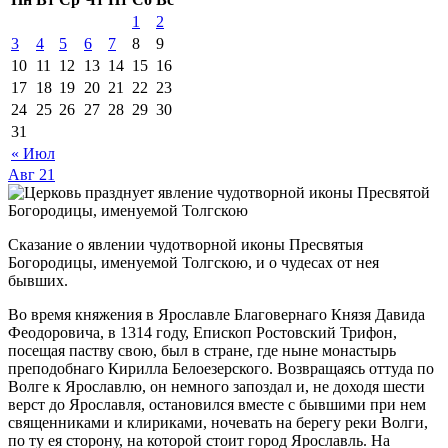
1
2
3
4
5
6
7
8
9
10
11
12
13
14
15
16
17
18
19
20
21
22
23
24
25
26
27
28
29
30
31
« Июл
Авг
21
Сказание о явлении чудотворной иконы Пресвятыя
Богородицы, именуемой Толгскою, и о чудесах от нея
бывших.
Во время княжения в Ярославле Благовернаго Князя Давида
Феодоровича, в 1314 году, Епископ Ростовский Трифон,
посещая паству свою, был в стране, где ныне монастырь
преподобнаго Кирилла Белоезерского. Возвращаясь оттуда по
Волге к Ярославлю, он немного запоздал и, не доходя шести
верст до Ярославля, остановился вместе с бывшими при нем
священниками и клириками, ночевать на берегу реки Волги,
по ту ея сторону, на которой стоит город Ярославль. На