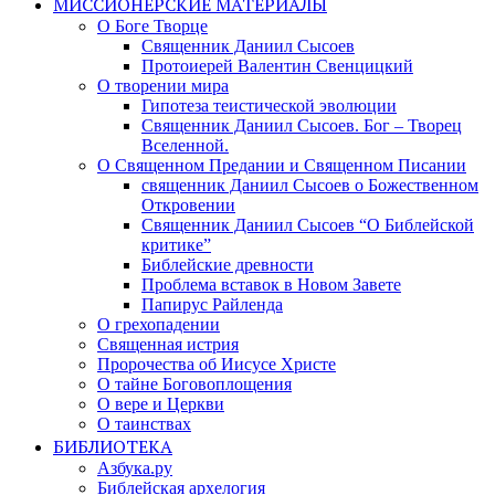
МИССИОНЕРСКИЕ МАТЕРИАЛЫ
О Боге Творце
Священник Даниил Сысоев
Протоиерей Валентин Свенцицкий
О творении мира
Гипотеза теистической эволюции
Священник Даниил Сысоев. Бог – Творец
Вселенной.
О Священном Предании и Священном Писании
священник Даниил Сысоев о Божественном
Откровении
Священник Даниил Сысоев “О Библейской
критике”
Библейские древности
Проблема вставок в Новом Завете
Папирус Райленда
О грехопадении
Священная истрия
Пророчества об Иисусе Христе
О тайне Боговоплощения
О вере и Церкви
О таинствах
БИБЛИОТЕКА
Азбука.ру
Библейская архелогия