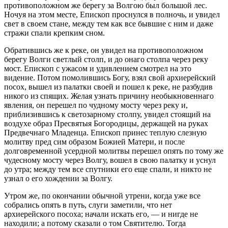
противоположном же берегу за Волгою был большой лес.
Ночуя на этом месте, Епископ проснулся в полночь, и увидел
свет в своем стане, между тем как все бывшие с ним и даже
стражи спали крепким сном.
Обратившись же к реке, он увидел на противоположном
берегу Волги светлый столп, и до онаго столпа через реку
мост. Епископ с ужасом и удивлением смотрел на это
видение. Потом помолившись Богу, взял свой архиерейский
посох, вышел из палатки своей и пошел к реке, не разбудив
никого из спящих. Желая узнать причину необыкновеннаго
явления, он перешел по чудному мосту через реку и,
приблизившись к светозарному столпу, увидел стоящий на
воздухе образ Пресвятыя Богородицы, держащей на руках
Предвечнаго Младенца. Епископ принес теплую слезную
молитву пред сим образом Божией Матери, и после
долговременной усердной молитвы перешел опять по тому же
чудесному мосту через Волгу, вошел в свою палатку и уснул
до утра; между тем все спутники его еще спали, и никто не
узнал о его хождении за Волгу.
Утром же, по окончании обычной утрени, когда уже все
собрались опять в путь, слуги заметили, что нет
архиерейского посоха; начали искать его, — и нигде не
находили; а потому сказали о том Святителю. Тогда