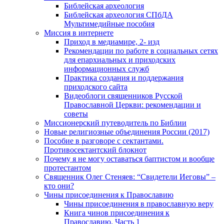
Библейская археология
Библейская археология СПбДА
Мультимедийные пособия
Миссия в интернете
Приход в медиамире, 2- изд
Рекомендации по работе в социальных сетях
для епархиальных и приходских
информационных служб
Практика создания и поддержания
приходского сайта
Видеоблоги священников Русской
Православной Церкви: рекомендации и
советы
Миссионерский путеводитель по Библии
Новые религиозные объединения России (2017)
Пособие в разговоре с сектантами.
Противосектантский блокнот
Почему я не могу оставаться баптистом и вообще
протестантом
Священник Олег Стеняев: “Свидетели Иеговы” –
кто они?
Чины присоединения к Православию
Чины присоединения в православную веру
Книга чинов присоединения к
Православию. Часть 1