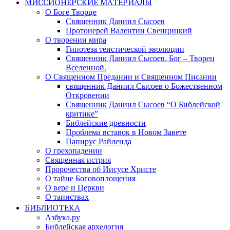
МИССИОНЕРСКИЕ МАТЕРИАЛЫ
О Боге Творце
Священник Даниил Сысоев
Протоиерей Валентин Свенцицкий
О творении мира
Гипотеза теистической эволюции
Священник Даниил Сысоев. Бог – Творец
Вселенной.
О Священном Предании и Священном Писании
священник Даниил Сысоев о Божественном
Откровении
Священник Даниил Сысоев “О Библейской
критике”
Библейские древности
Проблема вставок в Новом Завете
Папирус Райленда
О грехопадении
Священная истрия
Пророчества об Иисусе Христе
О тайне Боговоплощения
О вере и Церкви
О таинствах
БИБЛИОТЕКА
Азбука.ру
Библейская архелогия