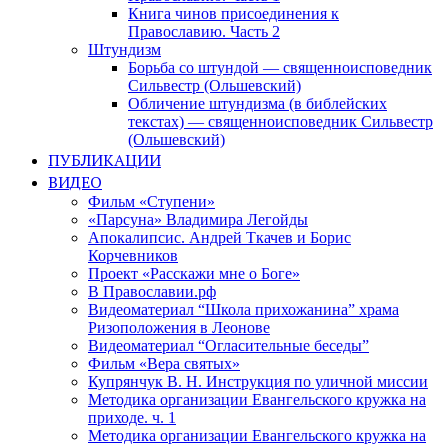
Книга чинов присоединения к
Православию. Часть 2
Штундизм
Борьба со штундой — священноисповедник
Сильвестр (Ольшевский)
Обличение штундизма (в библейских
текстах) — священноисповедник Сильвестр
(Ольшевский)
ПУБЛИКАЦИИ
ВИДЕО
Фильм «Ступени»
«Парсуна» Владимира Легойды
Апокалипсис. Андрей Ткачев и Борис
Корчевников
Проект «Расскажи мне о Боге»
В Православии.рф
Видеоматериал “Школа прихожанина” храма
Ризоположения в Леонове
Видеоматериал “Огласительные беседы”
Фильм «Вера святых»
Купрянчук В. Н. Инструкция по уличной миссии
Методика организации Евангельского кружка на
приходе. ч. 1
Методика организации Евангельского кружка на