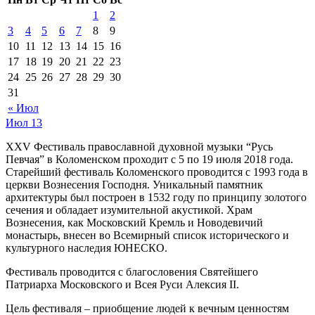
1
2
3
4
5
6
7
8
9
10
11
12
13
14
15
16
17
18
19
20
21
22
23
24
25
26
27
28
29
30
31
« Июл
Июл
13
XXV Фестиваль православной духовной музыки “Русь
Певчая” в Коломенском проходит с 5 по 19 июля 2018 года.
Старейший фестиваль Коломенского проводится с 1993 года в
церкви Вознесения Господня. Уникальный памятник
архитектуры был построен в 1532 году по принципу золотого
сечения и обладает изумительной акустикой. Храм
Вознесения, как Московский Кремль и Новодевичий
монастырь, внесен во Всемирный список исторического и
культурного наследия ЮНЕСКО.
Фестиваль проводится с благословения Святейшего
Патриарха Московского и Всея Руси Алексия II.
Цель фестиваля – приобщение людей к вечным ценностям