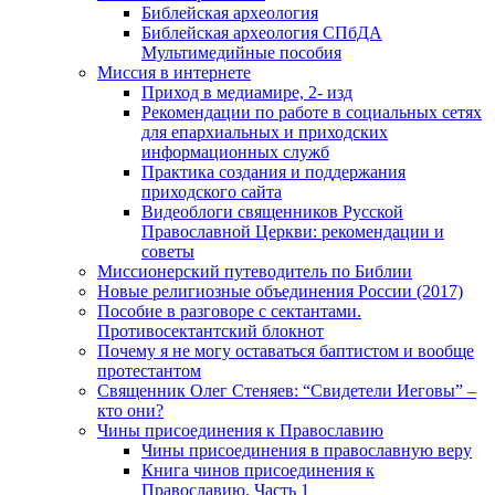
Библейская археология
Библейская археология СПбДА
Мультимедийные пособия
Миссия в интернете
Приход в медиамире, 2- изд
Рекомендации по работе в социальных сетях
для епархиальных и приходских
информационных служб
Практика создания и поддержания
приходского сайта
Видеоблоги священников Русской
Православной Церкви: рекомендации и
советы
Миссионерский путеводитель по Библии
Новые религиозные объединения России (2017)
Пособие в разговоре с сектантами.
Противосектантский блокнот
Почему я не могу оставаться баптистом и вообще
протестантом
Священник Олег Стеняев: “Свидетели Иеговы” –
кто они?
Чины присоединения к Православию
Чины присоединения в православную веру
Книга чинов присоединения к
Православию. Часть 1