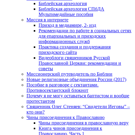
Библейская археология
Библейская археология СПбДА
Мультимедийные пособия
Миссия в интернете
Приход в медиамире, 2- изд
Рекомендации по работе в социальных сетях
для епархиальных и приходских
информационных служб
Практика создания и поддержания
приходского сайта
Видеоблоги священников Русской
Православной Церкви: рекомендации и
советы
Миссионерский путеводитель по Библии
Новые религиозные объединения России (2017)
Пособие в разговоре с сектантами.
Противосектантский блокнот
Почему я не могу оставаться баптистом и вообще
протестантом
Священник Олег Стеняев: “Свидетели Иеговы” –
кто они?
Чины присоединения к Православию
Чины присоединения в православную веру
Книга чинов присоединения к
Православию. Часть 1