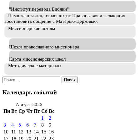
"Институт перевода Библии"
Памятка для лиц, отпавших от Православия и желающих
восстановить общение с Матерью-Церковью.
Миссионерские школы
Школа православного миссионера
Карта миссионерских школ
Методические материалы
Искать:
Календарь событий
Август 2026
Пн
Вт
Ср
Чт
Пт
Сб
Вс
1
2
3
4
5
6
7
8
9
10
11
12
13
14
15
16
17
18
19
20
21
22
23