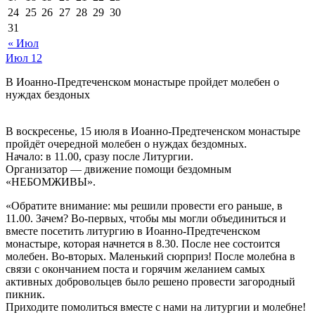
24
25
26
27
28
29
30
31
« Июл
Июл
12
В Иоанно-Предтеченском монастыре пройдет молебен о
нуждах бездоных
В воскресенье, 15 июля в Иоанно-Предтеченском монастыре
пройдёт очередной молебен о нуждах бездомных.
Начало: в 11.00, сразу после Литургии.
Организатор — движение помощи бездомным
«НЕБОМЖИВЫ».
«Обратите внимание: мы решили провести его раньше, в
11.00. Зачем? Во-первых, чтобы мы могли объединиться и
вместе посетить литургию в Иоанно-Предтеченском
монастыре, которая начнется в 8.30. После нее состоится
молебен. Во-вторых. Маленький сюрприз! После молебна в
связи с окончанием поста и горячим желанием самых
активных добровольцев было решено провести загородный
пикник.
Приходите помолиться вместе с нами на литургии и молебне!