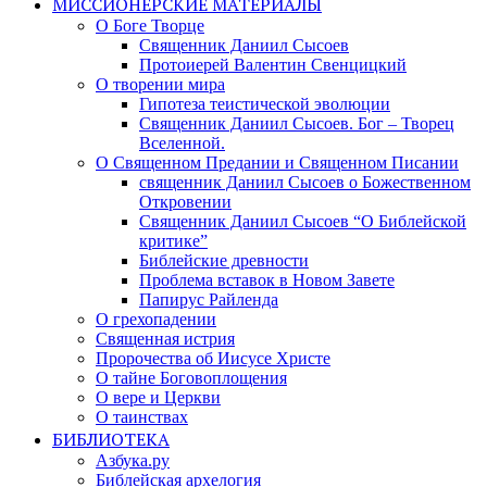
МИССИОНЕРСКИЕ МАТЕРИАЛЫ
О Боге Творце
Священник Даниил Сысоев
Протоиерей Валентин Свенцицкий
О творении мира
Гипотеза теистической эволюции
Священник Даниил Сысоев. Бог – Творец
Вселенной.
О Священном Предании и Священном Писании
священник Даниил Сысоев о Божественном
Откровении
Священник Даниил Сысоев “О Библейской
критике”
Библейские древности
Проблема вставок в Новом Завете
Папирус Райленда
О грехопадении
Священная истрия
Пророчества об Иисусе Христе
О тайне Боговоплощения
О вере и Церкви
О таинствах
БИБЛИОТЕКА
Азбука.ру
Библейская архелогия