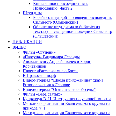
Книга чинов присоединения к
Православию. Часть 2
Штундизм
Борьба со штундой — священноисповедник
Сильвестр (Ольшевский)
Обличение штундизма (в библейских
текстах) — священноисповедник Сильвестр
(Ольшевский)
ПУБЛИКАЦИИ
ВИДЕО
Фильм «Ступени»
«Парсуна» Владимира Легойды
Апокалипсис. Андрей Ткачев и Борис
Корчевников
Проект «Расскажи мне о Боге»
В Православии.рф
Видеоматериал “Школа прихожанина” храма
Ризоположения в Леонове
Видеоматериал “Огласительные беседы”
Фильм «Вера святых»
Купрянчук В. Н. Инструкция по уличной миссии
Методика организации Евангельского кружка на
приходе. ч. 1
Методика организации Евангельского кружка на