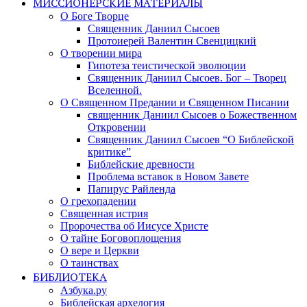
МИССИОНЕРСКИЕ МАТЕРИАЛЫ
О Боге Творце
Священник Даниил Сысоев
Протоиерей Валентин Свенцицкий
О творении мира
Гипотеза теистической эволюции
Священник Даниил Сысоев. Бог – Творец
Вселенной.
О Священном Предании и Священном Писании
священник Даниил Сысоев о Божественном
Откровении
Священник Даниил Сысоев “О Библейской
критике”
Библейские древности
Проблема вставок в Новом Завете
Папирус Райленда
О грехопадении
Священная истрия
Пророчества об Иисусе Христе
О тайне Боговоплощения
О вере и Церкви
О таинствах
БИБЛИОТЕКА
Азбука.ру
Библейская архелогия