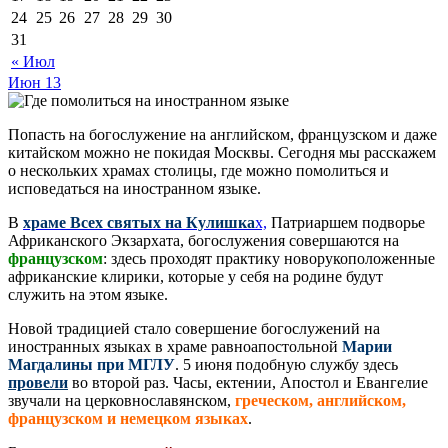
24
25
26
27
28
29
30
31
« Июл
Июн
13
Попасть на богослужение на английском, французском и даже
китайском можно не покидая Москвы. Сегодня мы расскажем
о нескольких храмах столицы, где можно помолиться и
исповедаться на иностранном языке.
В
храме Всех святых на Кулишка
х,
Патриаршем подворье
Африканского Экзархата, богослужения совершаются на
французском
: здесь проходят практику новорукоположенные
африканские клирики, которые у себя на родине будут
служить на этом языке.
Новой традицией стало совершение богослужений на
иностранных языках в храме равноапостольной
Марии
Магдалины при МГЛУ
. 5 июня подобную службу здесь
провели
во второй раз. Часы, ектении, Апостол и Евангелие
звучали на церковнославянском,
греческом, английском,
французском и немецком языках
.