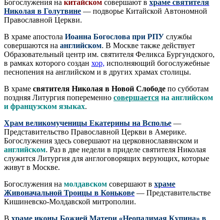
Богослужения на
китайском
совершают в
храме святителя
Николая в Голутвине
— подворье Китайской Автономной
Православной Церкви.
В храме апостола
Иоанна Богослова при РПУ
службы
совершаются на
английском
. В Москве также действует
Образовательный центр им. святителя Феликса Бургундского,
в рамках которого создан
хор,
исполняющий богослужебные
песнопения на английском и в других храмах столицы.
В храме
святителя Николая в Новой Слободе
по субботам
поздняя Литургия попеременно
совершается
на английском
и французском языках
.
Храм великомученицы Екатерины на Всполье
—
Представительство Православной Церкви в Америке.
Богослужения здесь совершают на церковнославянском и
английском
. Раз в две недели в приделе святителя Николая
служится Литургия для англоговорящих верующих, которые
живут в Москве.
Богослужения на
молдавском
совершают в
храме
Живоначальной Троицы в Конькове
— Представительстве
Кишиневско-Молдавской митрополии.
В
храме иконы Божией Матери «Неопалимая Купина» в