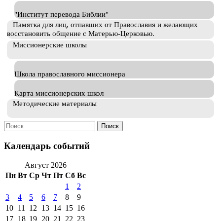
"Институт перевода Библии"
Памятка для лиц, отпавших от Православия и желающих
восстановить общение с Матерью-Церковью.
Миссионерские школы
Школа православного миссионера
Карта миссионерских школ
Методические материалы
Искать:
Календарь событий
Август 2026
Пн
Вт
Ср
Чт
Пт
Сб
Вс
1
2
3
4
5
6
7
8
9
10
11
12
13
14
15
16
17
18
19
20
21
22
23