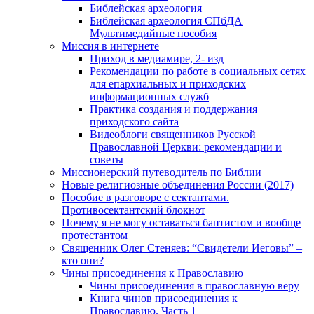
Библейская археология
Библейская археология СПбДА
Мультимедийные пособия
Миссия в интернете
Приход в медиамире, 2- изд
Рекомендации по работе в социальных сетях
для епархиальных и приходских
информационных служб
Практика создания и поддержания
приходского сайта
Видеоблоги священников Русской
Православной Церкви: рекомендации и
советы
Миссионерский путеводитель по Библии
Новые религиозные объединения России (2017)
Пособие в разговоре с сектантами.
Противосектантский блокнот
Почему я не могу оставаться баптистом и вообще
протестантом
Священник Олег Стеняев: “Свидетели Иеговы” –
кто они?
Чины присоединения к Православию
Чины присоединения в православную веру
Книга чинов присоединения к
Православию. Часть 1