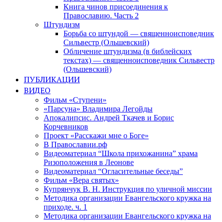
Книга чинов присоединения к
Православию. Часть 2
Штундизм
Борьба со штундой — священноисповедник
Сильвестр (Ольшевский)
Обличение штундизма (в библейских
текстах) — священноисповедник Сильвестр
(Ольшевский)
ПУБЛИКАЦИИ
ВИДЕО
Фильм «Ступени»
«Парсуна» Владимира Легойды
Апокалипсис. Андрей Ткачев и Борис
Корчевников
Проект «Расскажи мне о Боге»
В Православии.рф
Видеоматериал “Школа прихожанина” храма
Ризоположения в Леонове
Видеоматериал “Огласительные беседы”
Фильм «Вера святых»
Купрянчук В. Н. Инструкция по уличной миссии
Методика организации Евангельского кружка на
приходе. ч. 1
Методика организации Евангельского кружка на