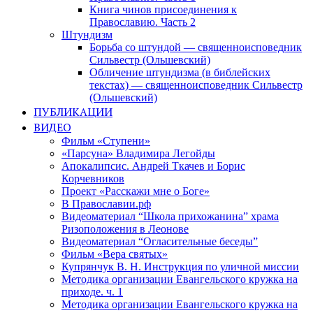
Книга чинов присоединения к
Православию. Часть 2
Штундизм
Борьба со штундой — священноисповедник
Сильвестр (Ольшевский)
Обличение штундизма (в библейских
текстах) — священноисповедник Сильвестр
(Ольшевский)
ПУБЛИКАЦИИ
ВИДЕО
Фильм «Ступени»
«Парсуна» Владимира Легойды
Апокалипсис. Андрей Ткачев и Борис
Корчевников
Проект «Расскажи мне о Боге»
В Православии.рф
Видеоматериал “Школа прихожанина” храма
Ризоположения в Леонове
Видеоматериал “Огласительные беседы”
Фильм «Вера святых»
Купрянчук В. Н. Инструкция по уличной миссии
Методика организации Евангельского кружка на
приходе. ч. 1
Методика организации Евангельского кружка на