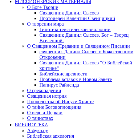
МИССИОНЕРСКИЕ МАТЕРИАЛЫ
О Боге Творце
Священник Даниил Сысоев
Протоиерей Валентин Свенцицкий
О творении мира
Гипотеза теистической эволюции
Священник Даниил Сысоев. Бог – Творец
Вселенной.
О Священном Предании и Священном Писании
священник Даниил Сысоев о Божественном
Откровении
Священник Даниил Сысоев “О Библейской
критике”
Библейские древности
Проблема вставок в Новом Завете
Папирус Райленда
О грехопадении
Священная истрия
Пророчества об Иисусе Христе
О тайне Боговоплощения
О вере и Церкви
О таинствах
БИБЛИОТЕКА
Азбука.ру
Библейская архелогия