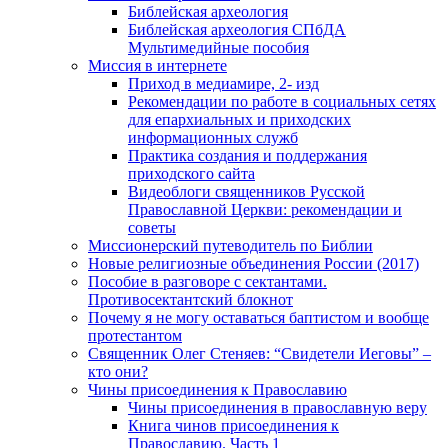
Библейская археология
Библейская археология СПбДА
Мультимедийные пособия
Миссия в интернете
Приход в медиамире, 2- изд
Рекомендации по работе в социальных сетях
для епархиальных и приходских
информационных служб
Практика создания и поддержания
приходского сайта
Видеоблоги священников Русской
Православной Церкви: рекомендации и
советы
Миссионерский путеводитель по Библии
Новые религиозные объединения России (2017)
Пособие в разговоре с сектантами.
Противосектантский блокнот
Почему я не могу оставаться баптистом и вообще
протестантом
Священник Олег Стеняев: “Свидетели Иеговы” –
кто они?
Чины присоединения к Православию
Чины присоединения в православную веру
Книга чинов присоединения к
Православию. Часть 1