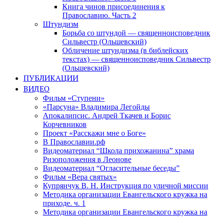
Книга чинов присоединения к
Православию. Часть 2
Штундизм
Борьба со штундой — священноисповедник
Сильвестр (Ольшевский)
Обличение штундизма (в библейских
текстах) — священноисповедник Сильвестр
(Ольшевский)
ПУБЛИКАЦИИ
ВИДЕО
Фильм «Ступени»
«Парсуна» Владимира Легойды
Апокалипсис. Андрей Ткачев и Борис
Корчевников
Проект «Расскажи мне о Боге»
В Православии.рф
Видеоматериал “Школа прихожанина” храма
Ризоположения в Леонове
Видеоматериал “Огласительные беседы”
Фильм «Вера святых»
Купрянчук В. Н. Инструкция по уличной миссии
Методика организации Евангельского кружка на
приходе. ч. 1
Методика организации Евангельского кружка на