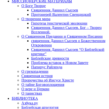
МИССИОНЕРСКИЕ МАТЕРИАЛЫ
О Боге Творце
Священник Даниил Сысоев
Протоиерей Валентин Свенцицкий
О творении мира
Гипотеза теистической эволюции
Священник Даниил Сысоев. Бог – Творец
Вселенной.
О Священном Предании и Священном Писании
священник Даниил Сысоев о Божественном
Откровении
Священник Даниил Сысоев “О Библейской
критике”
Библейские древности
Проблема вставок в Новом Завете
Папирус Райленда
О грехопадении
Священная истрия
Пророчества об Иисусе Христе
О тайне Боговоплощения
О вере и Церкви
О таинствах
БИБЛИОТЕКА
Азбука.ру
Библейская архелогия