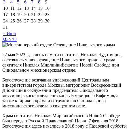
3
4
5
6
7
8
9
10
11
12
13
14
15
16
17
18
19
20
21
22
23
24
25
26
27
28
29
30
31
« Июл
Май
22
22 мая 2023 г., в день памяти святителя Николая Чудотворца,
состоялось малое освящение Никольского придела храма
святителя Николая Мирлийкийского в Новой Слободе при
Синодальном миссионерском отделе.
Богослужение возглавил управляющий Центральным
викариатством города Москвы, митрополит Воскресенский
Дионисий в сослужении председателя Синодального
миссионерского отдела епископа Луховицкого Евфимия, а
также клириков храма и сотрудников Синодального
миссионерского отдела в священном сане.
Храм святителя Николая Мирликийского в Новой Слободе
был передан Русской Православной Церви 7 февраля 2018.
Богослужения здесь начались в 2018 году с Лазаревой субботы