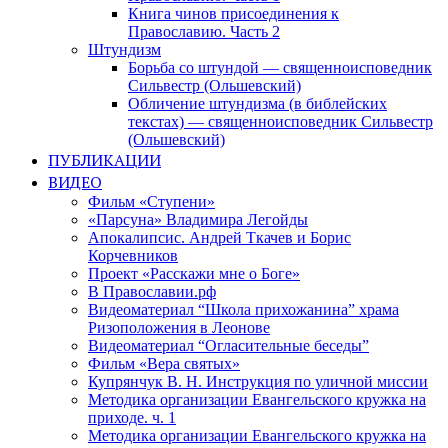
Книга чинов присоединения к
Православию. Часть 2
Штундизм
Борьба со штундой — священноисповедник
Сильвестр (Ольшевский)
Обличение штундизма (в библейских
текстах) — священноисповедник Сильвестр
(Ольшевский)
ПУБЛИКАЦИИ
ВИДЕО
Фильм «Ступени»
«Парсуна» Владимира Легойды
Апокалипсис. Андрей Ткачев и Борис
Корчевников
Проект «Расскажи мне о Боге»
В Православии.рф
Видеоматериал “Школа прихожанина” храма
Ризоположения в Леонове
Видеоматериал “Огласительные беседы”
Фильм «Вера святых»
Купрянчук В. Н. Инструкция по уличной миссии
Методика организации Евангельского кружка на
приходе. ч. 1
Методика организации Евангельского кружка на