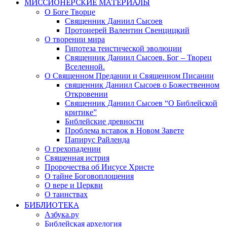
МИССИОНЕРСКИЕ МАТЕРИАЛЫ
О Боге Творце
Священник Даниил Сысоев
Протоиерей Валентин Свенцицкий
О творении мира
Гипотеза теистической эволюции
Священник Даниил Сысоев. Бог – Творец
Вселенной.
О Священном Предании и Священном Писании
священник Даниил Сысоев о Божественном
Откровении
Священник Даниил Сысоев “О Библейской
критике”
Библейские древности
Проблема вставок в Новом Завете
Папирус Райленда
О грехопадении
Священная истрия
Пророчества об Иисусе Христе
О тайне Боговоплощения
О вере и Церкви
О таинствах
БИБЛИОТЕКА
Азбука.ру
Библейская архелогия