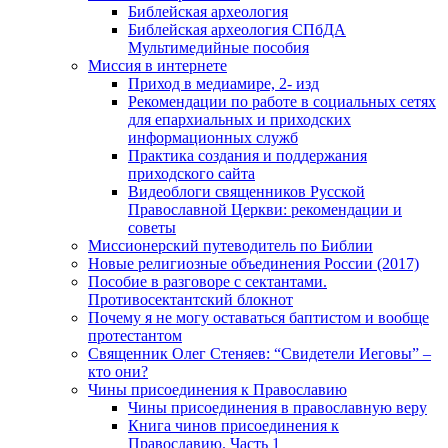
Библейская археология
Библейская археология СПбДА
Мультимедийные пособия
Миссия в интернете
Приход в медиамире, 2- изд
Рекомендации по работе в социальных сетях
для епархиальных и приходских
информационных служб
Практика создания и поддержания
приходского сайта
Видеоблоги священников Русской
Православной Церкви: рекомендации и
советы
Миссионерский путеводитель по Библии
Новые религиозные объединения России (2017)
Пособие в разговоре с сектантами.
Противосектантский блокнот
Почему я не могу оставаться баптистом и вообще
протестантом
Священник Олег Стеняев: “Свидетели Иеговы” –
кто они?
Чины присоединения к Православию
Чины присоединения в православную веру
Книга чинов присоединения к
Православию. Часть 1