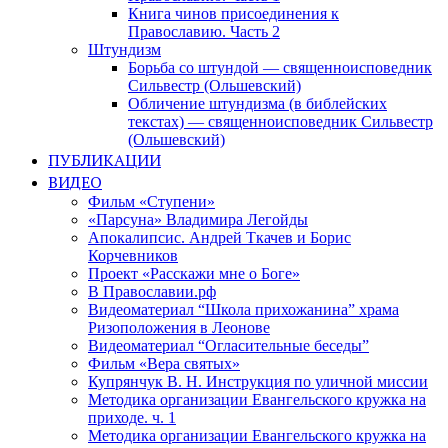
Книга чинов присоединения к
Православию. Часть 2
Штундизм
Борьба со штундой — священноисповедник
Сильвестр (Ольшевский)
Обличение штундизма (в библейских
текстах) — священноисповедник Сильвестр
(Ольшевский)
ПУБЛИКАЦИИ
ВИДЕО
Фильм «Ступени»
«Парсуна» Владимира Легойды
Апокалипсис. Андрей Ткачев и Борис
Корчевников
Проект «Расскажи мне о Боге»
В Православии.рф
Видеоматериал “Школа прихожанина” храма
Ризоположения в Леонове
Видеоматериал “Огласительные беседы”
Фильм «Вера святых»
Купрянчук В. Н. Инструкция по уличной миссии
Методика организации Евангельского кружка на
приходе. ч. 1
Методика организации Евангельского кружка на