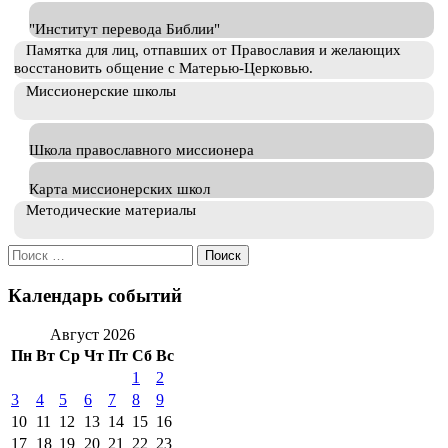
"Институт перевода Библии"
Памятка для лиц, отпавших от Православия и желающих
восстановить общение с Матерью-Церковью.
Миссионерские школы
Школа православного миссионера
Карта миссионерских школ
Методические материалы
Искать:
Календарь событий
Август 2026
Пн
Вт
Ср
Чт
Пт
Сб
Вс
1
2
3
4
5
6
7
8
9
10
11
12
13
14
15
16
17
18
19
20
21
22
23