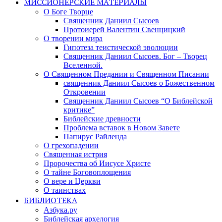
МИССИОНЕРСКИЕ МАТЕРИАЛЫ
О Боге Творце
Священник Даниил Сысоев
Протоиерей Валентин Свенцицкий
О творении мира
Гипотеза теистической эволюции
Священник Даниил Сысоев. Бог – Творец
Вселенной.
О Священном Предании и Священном Писании
священник Даниил Сысоев о Божественном
Откровении
Священник Даниил Сысоев “О Библейской
критике”
Библейские древности
Проблема вставок в Новом Завете
Папирус Райленда
О грехопадении
Священная истрия
Пророчества об Иисусе Христе
О тайне Боговоплощения
О вере и Церкви
О таинствах
БИБЛИОТЕКА
Азбука.ру
Библейская архелогия