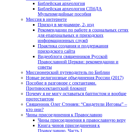
Библейская археология
Библейская археология СПбДА
Мультимедийные пособия
Миссия в интернете
Приход в медиамире, 2- изд
Рекомендации по работе в социальных сетях
для епархиальных и приходских
информационных служб
Практика создания и поддержания
приходского сайта
Видеоблоги священников Русской
Православной Церкви: рекомендации и
советы
Миссионерский путеводитель по Библии
Новые религиозные объединения России (2017)
Пособие в разговоре с сектантами.
Противосектантский блокнот
Почему я не могу оставаться баптистом и вообще
протестантом
Священник Олег Стеняев: “Свидетели Иеговы” –
кто они?
Чины присоединения к Православию
Чины присоединения в православную веру
Книга чинов присоединения к
Православию. Часть 1