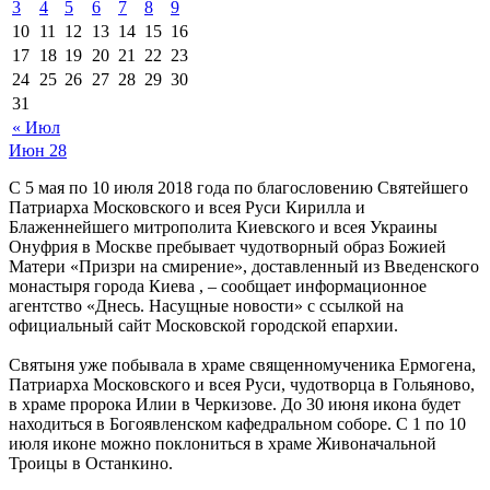
3
4
5
6
7
8
9
10
11
12
13
14
15
16
17
18
19
20
21
22
23
24
25
26
27
28
29
30
31
« Июл
Июн
28
С 5 мая по 10 июля 2018 года по благословению Святейшего
Патриарха Московского и всея Руси Кирилла и
Блаженнейшего митрополита Киевского и всея Украины
Онуфрия в Москве пребывает чудотворный образ Божией
Матери «Призри на смирение», доставленный из Введенского
монастыря города Киева , – сообщает информационное
агентство «Днесь. Насущные новости» с ссылкой на
официальный сайт Московской городской епархии.
Святыня уже побывала в храме священномученика Ермогена,
Патриарха Московского и всея Руси, чудотворца в Гольяново,
в храме пророка Илии в Черкизове. До 30 июня икона будет
находиться в Богоявленском кафедральном соборе. С 1 по 10
июля иконе можно поклониться в храме Живоначальной
Троицы в Останкино.