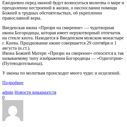
Ежедневно перед иконой будут возноситься молитвы о мире и
преодолении нестроений в жизни, о ниспослании помощи
Божией в трудных обстоятельствах, об укреплении
православной веры.
Введенская икона «Призри на смирение» — чудотворная
икона Богородицы, которая имеет нерукотворный отпечаток
на стекле киота. Находится в Введенском мужском монастыре
г. Киева. Празднование иконе совершается 29 сентября и 1
августа (н.ст.).
Икона Божией Матери «Призри на смирение» относится к так
называемому типу изображения Богородицы — «Одигитрия»
(Путеводительница).
У иконы по молитвам происходит много чудес и исцелений.
Подробнее
admin
Новости викариатств
0