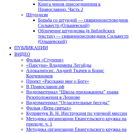
Книга чинов присоединения к
Православию. Часть 2
Штундизм
Борьба со штундой — священноисповедник
Сильвестр (Ольшевский)
Обличение штундизма (в библейских
текстах) — священноисповедник Сильвестр
(Ольшевский)
ПУБЛИКАЦИИ
ВИДЕО
Фильм «Ступени»
«Парсуна» Владимира Легойды
Апокалипсис. Андрей Ткачев и Борис
Корчевников
Проект «Расскажи мне о Боге»
В Православии.рф
Видеоматериал “Школа прихожанина” храма
Ризоположения в Леонове
Видеоматериал “Огласительные беседы”
Фильм «Вера святых»
Купрянчук В. Н. Инструкция по уличной миссии
Методика организации Евангельского кружка на
приходе. ч. 1
Методика организации Евангельского кружка на