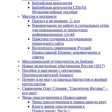
Библейская археология
Библейская археология СПбДА
Мультимедийные пособия
Миссия в интернете
Приход в медиамире, 2- изд
Рекомендации по работе в социальных сетях
для епархиальных и приходских
информационных служб
Практика создания и поддержания
приходского сайта
Видеоблоги священников Русской
Православной Церкви: рекомендации и
советы
Миссионерский путеводитель по Библии
Новые религиозные объединения России (2017)
Пособие в разговоре с сектантами.
Противосектантский блокнот
Почему я не могу оставаться баптистом и вообще
протестантом
Священник Олег Стеняев: “Свидетели Иеговы” –
кто они?
Чины присоединения к Православию
Чины присоединения в православную веру
Книга чинов присоединения к
Православию. Часть 1