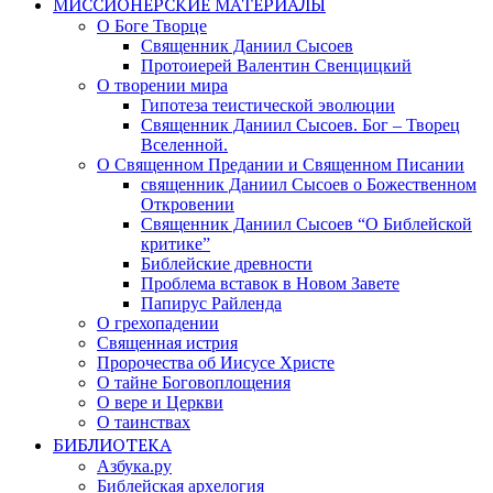
МИССИОНЕРСКИЕ МАТЕРИАЛЫ
О Боге Творце
Священник Даниил Сысоев
Протоиерей Валентин Свенцицкий
О творении мира
Гипотеза теистической эволюции
Священник Даниил Сысоев. Бог – Творец
Вселенной.
О Священном Предании и Священном Писании
священник Даниил Сысоев о Божественном
Откровении
Священник Даниил Сысоев “О Библейской
критике”
Библейские древности
Проблема вставок в Новом Завете
Папирус Райленда
О грехопадении
Священная истрия
Пророчества об Иисусе Христе
О тайне Боговоплощения
О вере и Церкви
О таинствах
БИБЛИОТЕКА
Азбука.ру
Библейская архелогия