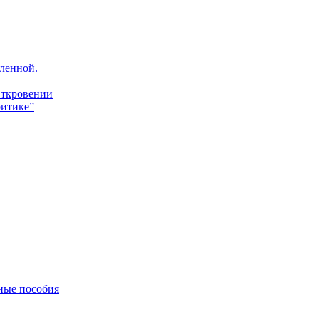
ленной.
Откровении
итике”
ные пособия