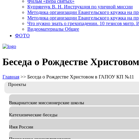
Фильм «Вера святых»
Купрянчук В. Н. Инструкция по уличной миссии
Методика организации Евангельского кружка на при
Методика организации Евангельского кружка на при
Что нужно знать о грехопадении. 10 тезисов митр.
Видеоматериалы Общее
ФОТО
Беседа о Рождестве Христов
Главная
>>
Беседа о Рождестве Христовом в ГАПОУ КП №11
Проекты
Викариатские миссионерские школы
Катехизические беседы
Имя России