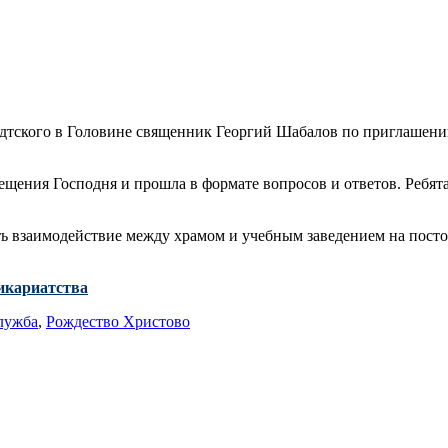
тадтского в Головине священник Георгий Шабалов по приглаше
щения Господня и прошла в формате вопросов и ответов. Ребят
ь взаимодействие между храмом и учебным заведением на посто
икариатства
лужба
,
Рождество Христово