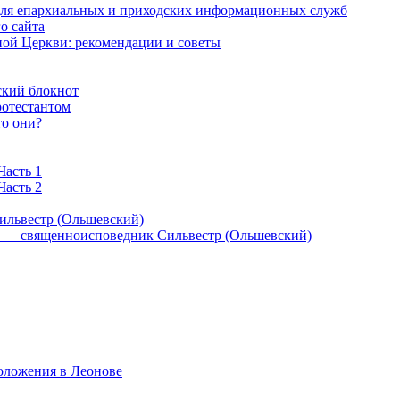
 для епархиальных и приходских информационных служб
о сайта
ой Церкви: рекомендации и советы
ский блокнот
ротестантом
то они?
Часть 1
Часть 2
ильвестр (Ольшевский)
) — священноисповедник Сильвестр (Ольшевский)
оложения в Леонове