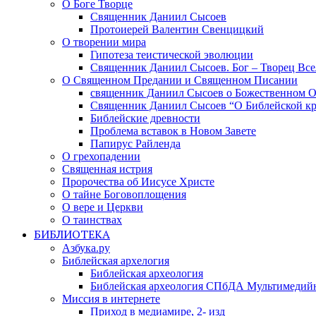
О Боге Творце
Священник Даниил Сысоев
Протоиерей Валентин Свенцицкий
О творении мира
Гипотеза теистической эволюции
Священник Даниил Сысоев. Бог – Творец Все
О Священном Предании и Священном Писании
священник Даниил Сысоев о Божественном 
Священник Даниил Сысоев “О Библейской кр
Библейские древности
Проблема вставок в Новом Завете
Папирус Райленда
О грехопадении
Священная истрия
Пророчества об Иисусе Христе
О тайне Боговоплощения
О вере и Церкви
О таинствах
БИБЛИОТЕКА
Азбука.ру
Библейская архелогия
Библейская археология
Библейская археология СПбДА Мультимедий
Миссия в интернете
Приход в медиамире, 2- изд