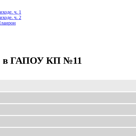
ходе. ч. 1
ходе. ч. 2
 Илаирон
ом в ГАПОУ КП №11