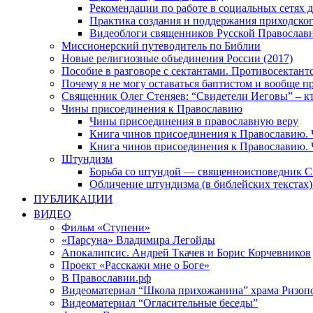
Рекомендации по работе в социальных сетях
Практика создания и поддержания приходског
Видеоблоги священников Русской Православн
Миссионерский путеводитель по Библии
Новые религиозные объединения России (2017)
Пособие в разговоре с сектантами. Противосектант
Почему я не могу оставаться баптистом и вообще п
Священник Олег Стеняев: “Свидетели Иеговы” – к
Чины присоединения к Православию
Чины присоединения в православную веру
Книга чинов присоединения к Православию. 
Книга чинов присоединения к Православию. 
Штундизм
Борьба со штундой — священноисповедник С
Обличение штундизма (в библейских текстах
ПУБЛИКАЦИИ
ВИДЕО
Фильм «Ступени»
«Парсуна» Владимира Легойды
Апокалипсис. Андрей Ткачев и Борис Корчевников
Проект «Расскажи мне о Боге»
В Православии.рф
Видеоматериал “Школа прихожанина” храма Ризоп
Видеоматериал “Огласительные беседы”