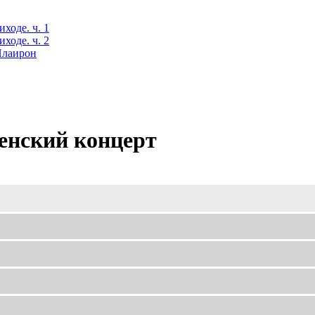
ходе. ч. 1
ходе. ч. 2
 Илаирон
енский концерт