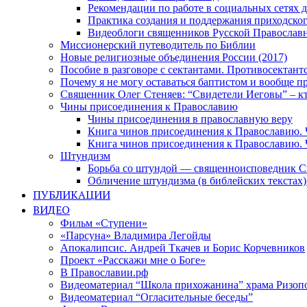
Рекомендации по работе в социальных сетях
Практика создания и поддержания приходског
Видеоблоги священников Русской Православн
Миссионерский путеводитель по Библии
Новые религиозные объединения России (2017)
Пособие в разговоре с сектантами. Противосектант
Почему я не могу оставаться баптистом и вообще п
Священник Олег Стеняев: “Свидетели Иеговы” – к
Чины присоединения к Православию
Чины присоединения в православную веру
Книга чинов присоединения к Православию. 
Книга чинов присоединения к Православию. 
Штундизм
Борьба со штундой — священноисповедник С
Обличение штундизма (в библейских текстах
ПУБЛИКАЦИИ
ВИДЕО
Фильм «Ступени»
«Парсуна» Владимира Легойды
Апокалипсис. Андрей Ткачев и Борис Корчевников
Проект «Расскажи мне о Боге»
В Православии.рф
Видеоматериал “Школа прихожанина” храма Ризоп
Видеоматериал “Огласительные беседы”