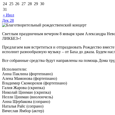
24
25
26
27
28
29
30
31
« Июл
Дек
28
Светлым праздничным вечером 8 января храм Александра Нев
ЛИКБЕЗ»!
Предлагаем вам встретиться и отпраздновать Рождество вмес
исполнит разнообразную музыку – от Баха до джаза. Будем нас
Все собранные средства будут направлены на помощь Дома тр
Исполнители:
Анна Паклина (фортепиано)
Алена Мамонова (фортепиано)
Владимир Скоморохов (фортепиано)
Галия Жарова (скрипка)
Николай Цинман (скрипка)
Нелли Цинман (виолончель)
Анна Щербакова (сопрано)
Наталья Райс (сопрано)
Вячеслав Ямбор (актер)