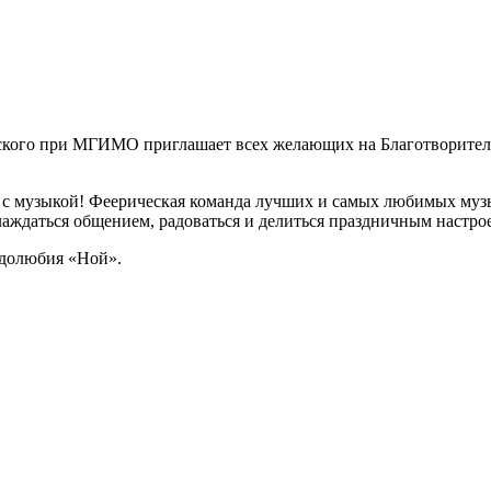
ского при МГИМО приглашает всех желающих на Благотворитель
те с музыкой! Феерическая команда лучших и самых любимых му
лаждаться общением, радоваться и делиться праздничным настро
удолюбия «Ной».