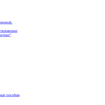
ленной.
Откровении
итике”
ные пособия