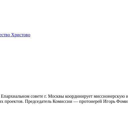
.
ество Христово
 Епархиальном совете г. Москвы координирует миссионерскую и
ких проектов. Председатель Комиссии — протоиерей Игорь Фом