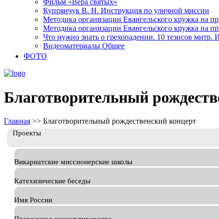
Фильм «Вера святых»
Купрянчук В. Н. Инструкция по уличной миссии
Методика организации Евангельского кружка на при
Методика организации Евангельского кружка на при
Что нужно знать о грехопадении. 10 тезисов митр.
Видеоматериалы Общее
ФОТО
Благотворительный рождеств
Главная
>>
Благотворительный рождественский концерт
Проекты
Викариатские миссионерские школы
Катехизические беседы
Имя России