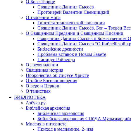
О Боге Творце
Священник Даниил Сысоев
Протоиерей Валентин Свенцицкий
О творении мира
Гипотеза теистической эволюции
Священник Даниил Сысоев. Бог – Творец Все
О Священном Предании и Священном Писании
священник Даниил Сысоев о Божественном 
Священник Даниил Сысоев “О Библейской кр
Библейские древности
Проблема вставок в Новом Завете
Папирус Райленда
О грехопадении
Священная истрия
Пророчества об Иисусе Христе
О тайне Боговоплощения
О вере и Церкви
О таинствах
БИБЛИОТЕКА
Азбука.ру
Библейская архелогия
Библейская археология
Библейская археология СПбДА Мультимедий
Миссия в интернете
Приход в медиамире, 2- изд