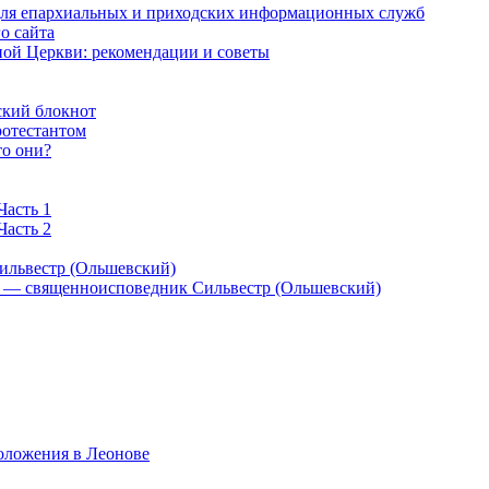
 для епархиальных и приходских информационных служб
о сайта
ой Церкви: рекомендации и советы
ский блокнот
ротестантом
то они?
Часть 1
Часть 2
ильвестр (Ольшевский)
) — священноисповедник Сильвестр (Ольшевский)
оложения в Леонове