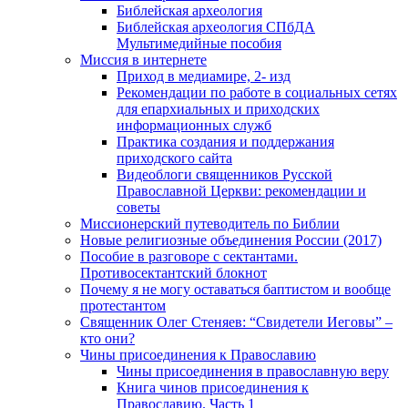
Библейская археология
Библейская археология СПбДА
Мультимедийные пособия
Миссия в интернете
Приход в медиамире, 2- изд
Рекомендации по работе в социальных сетях
для епархиальных и приходских
информационных служб
Практика создания и поддержания
приходского сайта
Видеоблоги священников Русской
Православной Церкви: рекомендации и
советы
Миссионерский путеводитель по Библии
Новые религиозные объединения России (2017)
Пособие в разговоре с сектантами.
Противосектантский блокнот
Почему я не могу оставаться баптистом и вообще
протестантом
Священник Олег Стеняев: “Свидетели Иеговы” –
кто они?
Чины присоединения к Православию
Чины присоединения в православную веру
Книга чинов присоединения к
Православию. Часть 1