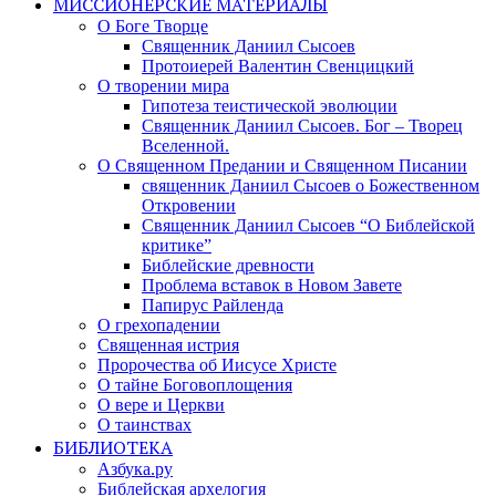
МИССИОНЕРСКИЕ МАТЕРИАЛЫ
О Боге Творце
Священник Даниил Сысоев
Протоиерей Валентин Свенцицкий
О творении мира
Гипотеза теистической эволюции
Священник Даниил Сысоев. Бог – Творец
Вселенной.
О Священном Предании и Священном Писании
священник Даниил Сысоев о Божественном
Откровении
Священник Даниил Сысоев “О Библейской
критике”
Библейские древности
Проблема вставок в Новом Завете
Папирус Райленда
О грехопадении
Священная истрия
Пророчества об Иисусе Христе
О тайне Боговоплощения
О вере и Церкви
О таинствах
БИБЛИОТЕКА
Азбука.ру
Библейская архелогия