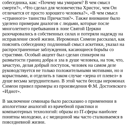
собеседника, как: «Почему мы умираем? В чем смысл
смерти?», «Что сделал для человечества Христос, чем Он
отличается от просто хорошего человека?», «В чем смысл
«странного» таинства Причастия?». Также внимание было
уделено примерам диалогов с людьми, которые после
многолетнего пребывания в лоне Святой Церкви
разочаровались в собственных силах и потеряли надежду на
исправление своей жизни. Иеромонах Симеон рассказал, как
пояснять собеседнику подлинный смысл аскетики, указал на
распространенные заблуждения, касающиеся борьбы со
страстями. Особый акцент был сделан спикером на
размытости границ добра и зла в душе человека, на том, что,
зачастую, делая добрый поступок, человек на самом деле
руководствуется не только положительными мотивами, но и
корыстными, и отделить в таком случае «зерна от плевел» в
душе весьма затруднительно. В этой части беседы иеромонах
Симеон привел примеры из произведения Ф.М. Достоевского
«Идиот».
В заключение семинара было рассказано о применении в
апологетике аналогий из врачебной практики и
компьютерных технологий: образы из IT-сферы наиболее
понятны молодежи, а с медициной мы часто сталкиваемся в
повседневной жизни.