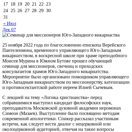
17
18
19
20
21
22
23
24
25
26
27
28
29
30
31
« Июл
Дек
07
25 ноября 2022 года по благословению епископа Верейского
Пантелеимона, временного управляющего Юго-Западным
викариатством, в воскресной школе при храме преподобного
Моисея Мурина в Южном Бутове прошел обучающий
семинар для миссионеров, свечниц и приходских
консультантов храмов Юго-Западного викариатства.
Мероприятие было организовано помощником управляющего
Юго-Западным викариатством по миссионерству, катехизации
и противосектантской работе иереем Илией Сычевым.
С лекцией на тему «Логика христианства» перед
собравшимися выступил кандидат философских наук,
преподаватель Московской духовной академии иеромонах
Симеон (Мазаев). Выступление было посвящено методам
современной апологетики. Спикер рассказал участникам
встречи, как следует вести диалог с нецерковной или
околоцерковной аудиторией, отвечая на такие вопросы