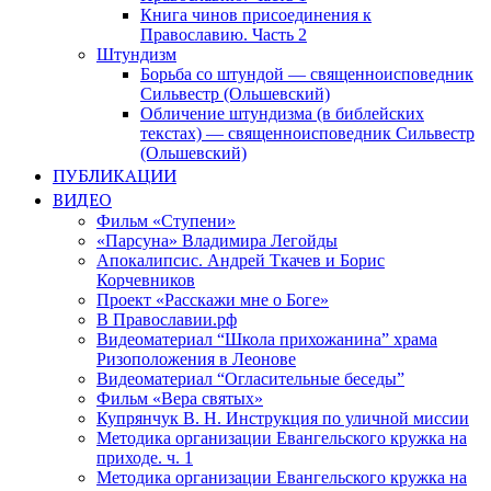
Книга чинов присоединения к
Православию. Часть 2
Штундизм
Борьба со штундой — священноисповедник
Сильвестр (Ольшевский)
Обличение штундизма (в библейских
текстах) — священноисповедник Сильвестр
(Ольшевский)
ПУБЛИКАЦИИ
ВИДЕО
Фильм «Ступени»
«Парсуна» Владимира Легойды
Апокалипсис. Андрей Ткачев и Борис
Корчевников
Проект «Расскажи мне о Боге»
В Православии.рф
Видеоматериал “Школа прихожанина” храма
Ризоположения в Леонове
Видеоматериал “Огласительные беседы”
Фильм «Вера святых»
Купрянчук В. Н. Инструкция по уличной миссии
Методика организации Евангельского кружка на
приходе. ч. 1
Методика организации Евангельского кружка на