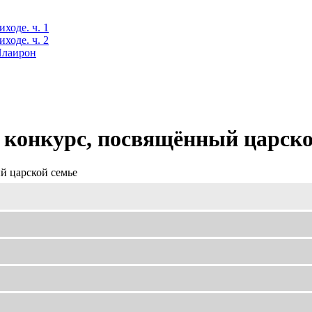
ходе. ч. 1
ходе. ч. 2
 Илаирон
 конкурс, посвящённый царско
й царской семье