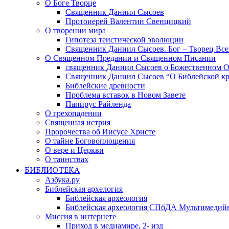
О Боге Творце
Священник Даниил Сысоев
Протоиерей Валентин Свенцицкий
О творении мира
Гипотеза теистической эволюции
Священник Даниил Сысоев. Бог – Творец Все
О Священном Предании и Священном Писании
священник Даниил Сысоев о Божественном 
Священник Даниил Сысоев “О Библейской кр
Библейские древности
Проблема вставок в Новом Завете
Папирус Райленда
О грехопадении
Священная истрия
Пророчества об Иисусе Христе
О тайне Боговоплощения
О вере и Церкви
О таинствах
БИБЛИОТЕКА
Азбука.ру
Библейская архелогия
Библейская археология
Библейская археология СПбДА Мультимедий
Миссия в интернете
Приход в медиамире, 2- изд