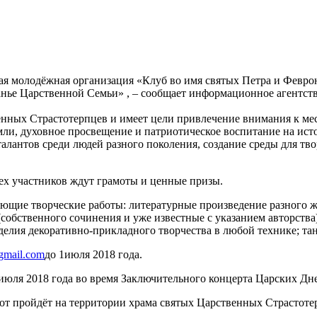
ая молодёжная организация «Клуб во имя святых Петра и Февр
анье Царственной Семьи» , – сообщает информационное агентст
енных Страстотерпцев и имеет цели привлечение внимания к ме
ли, духовное просвещение и патриотическое воспитание на ист
талантов среди людей разного поколения, создание среды для тв
сех участников ждут грамоты и ценные призы.
щие творческие работы: литературные произведение разного жан
собственного сочинения и уже известные с указанием авторства
делия декоративно-прикладного творчества в любой технике; та
gmail.com
до 1июля 2018 года.
июля 2018 года во время Заключительного концерта Царских Дн
от пройдёт на территории храма святых Царственных Страстотер