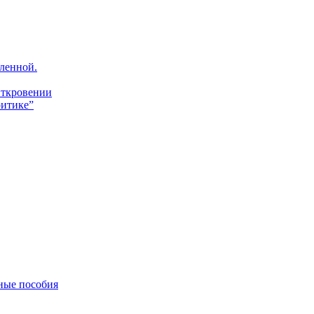
ленной.
Откровении
итике”
ные пособия