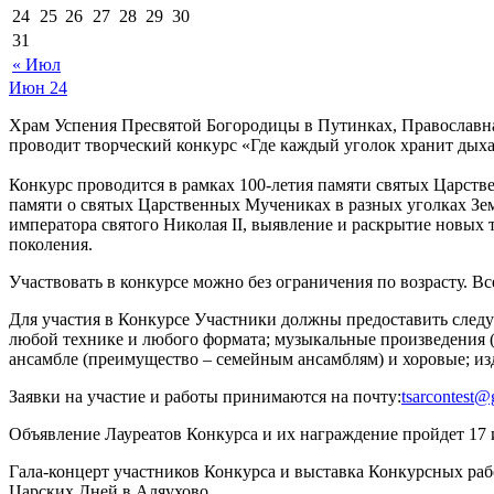
24
25
26
27
28
29
30
31
« Июл
Июн
24
Храм Успения Пресвятой Богородицы в Путинках, Православн
проводит творческий конкурс «Где каждый уголок хранит дых
Конкурс проводится в рамках 100-летия памяти святых Царств
памяти о святых Царственных Мучениках в разных уголках Зем
императора святого Николая II, выявление и раскрытие новых 
поколения.
Участвовать в конкурсе можно без ограничения по возрасту. В
Для участия в Конкурсе Участники должны предоставить следую
любой технике и любого формата; музыкальные произведения (
ансамбле (преимущество – семейным ансамблям) и хоровые; из
Заявки на участие и работы принимаются на почту:
tsarcontest@
Объявление Лауреатов Конкурса и их награждение пройдет 17 
Гала-концерт участников Конкурса и выставка Конкурсных раб
Царских Дней в Аляухово.