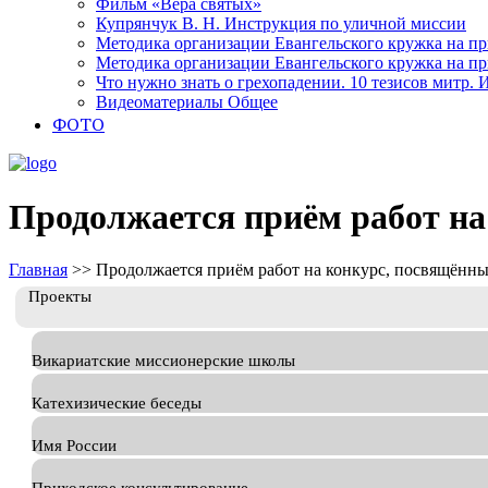
Фильм «Вера святых»
Купрянчук В. Н. Инструкция по уличной миссии
Методика организации Евангельского кружка на при
Методика организации Евангельского кружка на при
Что нужно знать о грехопадении. 10 тезисов митр.
Видеоматериалы Общее
ФОТО
Продолжается приём работ на
Главная
>>
Продолжается приём работ на конкурс, посвящённы
Проекты
Викариатские миссионерские школы
Катехизические беседы
Имя России