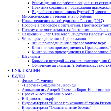
Рекомендации по работе в социальных сетях
Практика создания и поддержания приходског
Видеоблоги священников Русской Православн
Миссионерский путеводитель по Библии
Новые религиозные объединения России (2017)
Пособие в разговоре с сектантами. Противосектант
Почему я не могу оставаться баптистом и вообще п
Священник Олег Стеняев: “Свидетели Иеговы” – к
Чины присоединения к Православию
Чины присоединения в православную веру
Книга чинов присоединения к Православию. 
Книга чинов присоединения к Православию. 
Штундизм
Борьба со штундой — священноисповедник С
Обличение штундизма (в библейских текстах
ПУБЛИКАЦИИ
ВИДЕО
Фильм «Ступени»
«Парсуна» Владимира Легойды
Апокалипсис. Андрей Ткачев и Борис Корчевников
Проект «Расскажи мне о Боге»
В Православии.рф
Видеоматериал “Школа прихожанина” храма Ризоп
Видеоматериал “Огласительные беседы”