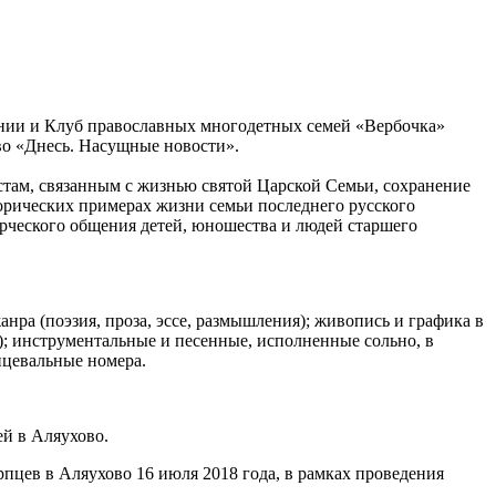
онии и Клуб православных многодетных семей «Вербочка»
во «Днесь. Насущные новости».
стам, связанным с жизнью святой Царской Семьи, сохранение
орических примерах жизни семьи последнего русского
орческого общения детей, юношества и людей старшего
ра (поэзия, проза, эссе, размышления); живопись и графика в
); инструментальные и песенные, исполненные сольно, в
нцевальные номера.
ей в Аляухово.
пцев в Аляухово 16 июля 2018 года, в рамках проведения