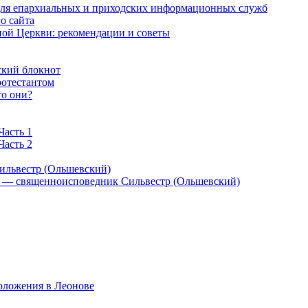
 для епархиальных и приходских информационных служб
о сайта
ой Церкви: рекомендации и советы
ский блокнот
ротестантом
то они?
Часть 1
Часть 2
ильвестр (Ольшевский)
) — священноисповедник Сильвестр (Ольшевский)
оложения в Леонове