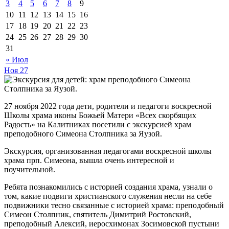
3
4
5
6
7
8
9
10
11
12
13
14
15
16
17
18
19
20
21
22
23
24
25
26
27
28
29
30
31
« Июл
Ноя
27
27 ноября 2022 года дети, родители и педагоги воскресной
Школы храма иконы Божьей Матери «Всех скорбящих
Радость» на Калитниках посетили с экскурсией храм
преподобного Симеона Столпника за Яузой.
Экскурсия, организованная педагогами воскресной школы
храма прп. Симеона, вышла очень интересной и
поучительной.
Ребята познакомились с историей создания храма, узнали о
том, какие подвиги христианского служения несли на себе
подвижники тесно связанные с историей храма: преподобный
Симеон Столпник, святитель Димитрий Ростовский,
преподобный Алексий, иеросхимонах Зосимовской пустыни