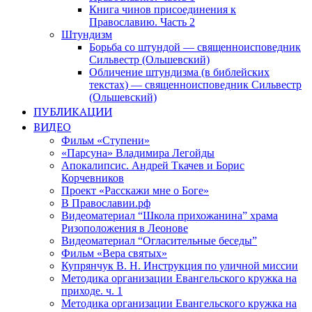
Книга чинов присоединения к
Православию. Часть 2
Штундизм
Борьба со штундой — священноисповедник
Сильвестр (Ольшевский)
Обличение штундизма (в библейских
текстах) — священноисповедник Сильвестр
(Ольшевский)
ПУБЛИКАЦИИ
ВИДЕО
Фильм «Ступени»
«Парсуна» Владимира Легойды
Апокалипсис. Андрей Ткачев и Борис
Корчевников
Проект «Расскажи мне о Боге»
В Православии.рф
Видеоматериал “Школа прихожанина” храма
Ризоположения в Леонове
Видеоматериал “Огласительные беседы”
Фильм «Вера святых»
Купрянчук В. Н. Инструкция по уличной миссии
Методика организации Евангельского кружка на
приходе. ч. 1
Методика организации Евангельского кружка на