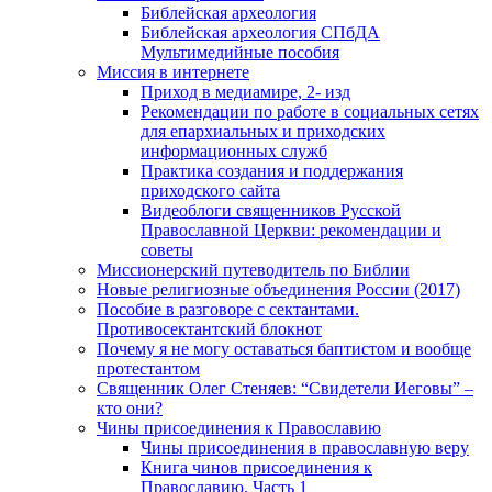
Библейская археология
Библейская археология СПбДА
Мультимедийные пособия
Миссия в интернете
Приход в медиамире, 2- изд
Рекомендации по работе в социальных сетях
для епархиальных и приходских
информационных служб
Практика создания и поддержания
приходского сайта
Видеоблоги священников Русской
Православной Церкви: рекомендации и
советы
Миссионерский путеводитель по Библии
Новые религиозные объединения России (2017)
Пособие в разговоре с сектантами.
Противосектантский блокнот
Почему я не могу оставаться баптистом и вообще
протестантом
Священник Олег Стеняев: “Свидетели Иеговы” –
кто они?
Чины присоединения к Православию
Чины присоединения в православную веру
Книга чинов присоединения к
Православию. Часть 1