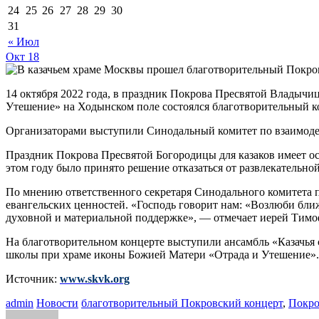
24
25
26
27
28
29
30
31
« Июл
Окт
18
14 октября 2022 года, в праздник Покрова Пресвятой Владыч
Утешение» на Ходынском поле состоялся благотворительный к
Организаторами выступили Синодальный комитет по взаимоде
Праздник Покрова Пресвятой Богородицы для казаков имеет осо
этом году было принято решение отказаться от развлекательн
По мнению ответственного секретаря Синодального комитета 
евангельских ценностей. «Господь говорит нам: «Возлюби ближ
духовной и материальной поддержке», — отмечает иерей Тимо
На благотворительном концерте выступили ансамбль «Казачья
школы при храме иконы Божией Матери «Отрада и Утешение». 
Источник:
www.skvk.org
admin
Новости
благотворительный Покровский концерт
,
Покро