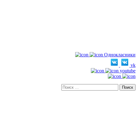
Однокласники
vk
youtube
Искать: