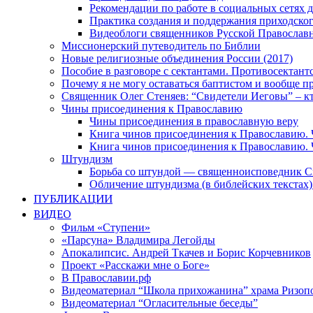
Рекомендации по работе в социальных сетях
Практика создания и поддержания приходског
Видеоблоги священников Русской Православн
Миссионерский путеводитель по Библии
Новые религиозные объединения России (2017)
Пособие в разговоре с сектантами. Противосектант
Почему я не могу оставаться баптистом и вообще п
Священник Олег Стеняев: “Свидетели Иеговы” – к
Чины присоединения к Православию
Чины присоединения в православную веру
Книга чинов присоединения к Православию. 
Книга чинов присоединения к Православию. 
Штундизм
Борьба со штундой — священноисповедник С
Обличение штундизма (в библейских текстах
ПУБЛИКАЦИИ
ВИДЕО
Фильм «Ступени»
«Парсуна» Владимира Легойды
Апокалипсис. Андрей Ткачев и Борис Корчевников
Проект «Расскажи мне о Боге»
В Православии.рф
Видеоматериал “Школа прихожанина” храма Ризоп
Видеоматериал “Огласительные беседы”