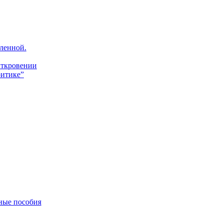
ленной.
Откровении
итике”
ные пособия