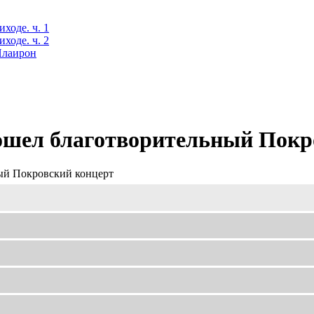
ходе. ч. 1
ходе. ч. 2
 Илаирон
ошел благотворительный Покр
ый Покровский концерт