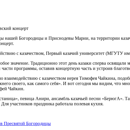
ицы нашей Богородицы и Приснодевы Марии, на территории казач
онцерт.
йствию с казачеством, Первый казачий университет (МГУТУ им
бое значение. Традиционно этот день казаки сперва освящали м
ой части программы, оставив концертную часть и устроив благот
по взаимодействию с казачеством иерея Тимофея Чайкина, подо
него своего, как самого себя». И вот сегодня мы видим, что м
фей Чайкин.
 станица», певица Анири, ансамбль казачьей песни «БерюгА». 
Для участников праздника работала полевая кухня.
в Пресвятой Богородицы