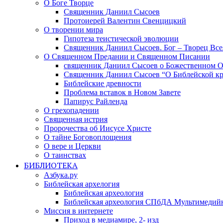
О Боге Творце
Священник Даниил Сысоев
Протоиерей Валентин Свенцицкий
О творении мира
Гипотеза теистической эволюции
Священник Даниил Сысоев. Бог – Творец Все
О Священном Предании и Священном Писании
священник Даниил Сысоев о Божественном 
Священник Даниил Сысоев “О Библейской кр
Библейские древности
Проблема вставок в Новом Завете
Папирус Райленда
О грехопадении
Священная истрия
Пророчества об Иисусе Христе
О тайне Боговоплощения
О вере и Церкви
О таинствах
БИБЛИОТЕКА
Азбука.ру
Библейская архелогия
Библейская археология
Библейская археология СПбДА Мультимедий
Миссия в интернете
Приход в медиамире, 2- изд