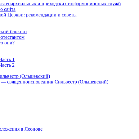
 для епархиальных и приходских информационных служб
о сайта
ой Церкви: рекомендации и советы
ский блокнот
ротестантом
то они?
Часть 1
Часть 2
ильвестр (Ольшевский)
) — священноисповедник Сильвестр (Ольшевский)
оложения в Леонове