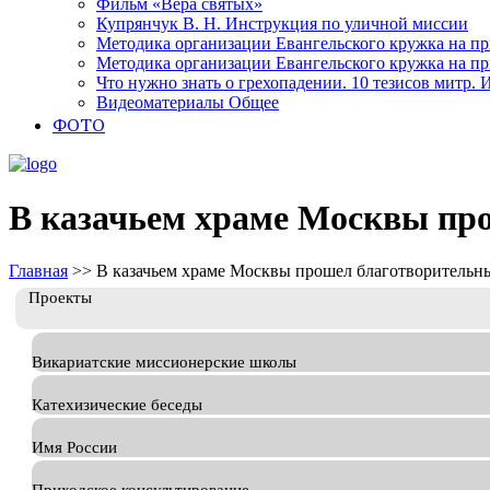
Фильм «Вера святых»
Купрянчук В. Н. Инструкция по уличной миссии
Методика организации Евангельского кружка на при
Методика организации Евангельского кружка на при
Что нужно знать о грехопадении. 10 тезисов митр.
Видеоматериалы Общее
ФОТО
В казачьем храме Москвы пр
Главная
>>
В казачьем храме Москвы прошел благотворительн
Проекты
Викариатские миссионерские школы
Катехизические беседы
Имя России