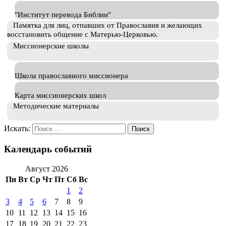
"Институт перевода Библии"
Памятка для лиц, отпавших от Православия и желающих
восстановить общение с Матерью-Церковью.
Миссионерские школы
Школа православного миссионера
Карта миссионерских школ
Методические материалы
Искать:
Календарь событий
Август 2026
Пн
Вт
Ср
Чт
Пт
Сб
Вс
1
2
3
4
5
6
7
8
9
10
11
12
13
14
15
16
17
18
19
20
21
22
23