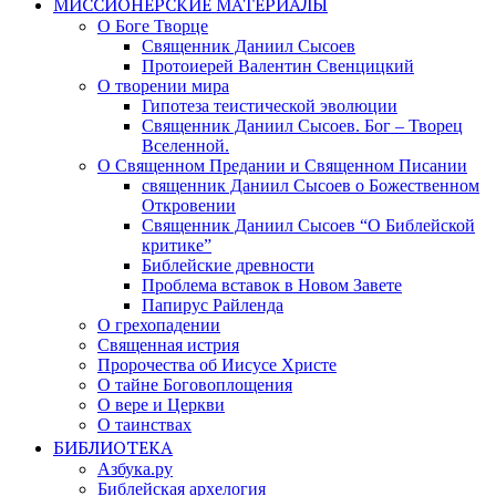
МИССИОНЕРСКИЕ МАТЕРИАЛЫ
О Боге Творце
Священник Даниил Сысоев
Протоиерей Валентин Свенцицкий
О творении мира
Гипотеза теистической эволюции
Священник Даниил Сысоев. Бог – Творец
Вселенной.
О Священном Предании и Священном Писании
священник Даниил Сысоев о Божественном
Откровении
Священник Даниил Сысоев “О Библейской
критике”
Библейские древности
Проблема вставок в Новом Завете
Папирус Райленда
О грехопадении
Священная истрия
Пророчества об Иисусе Христе
О тайне Боговоплощения
О вере и Церкви
О таинствах
БИБЛИОТЕКА
Азбука.ру
Библейская архелогия