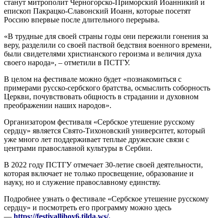
станут митрополит Черногорско-Приморский Иоанникий и
епископ Пакрацко-Славонский Иоанн, которые посетят
Россию впервые после длительного перерыва.
«В трудные для своей страны годы они пережили гонения за
веру, разделили со своей паствой бедствия военного времени,
были свидетелями христианского героизма и величия духа
своего народа», – отметили в ПСТГУ.
В целом на фестивале можно будет «познакомиться с
примерами русско-сербского братства, осмыслить соборность
Церкви, почувствовать общность в страдании и духовном
преображении наших народов».
Организатором фестиваля «Сербское утешение русскому
сердцу» является Свято-Тихоновский университет, который
уже много лет поддерживает теплые дружеские связи с
центрами православной культуры в Сербии.
В 2022 году ПСТГУ отмечает 30-летие своей деятельности,
которая включает не только просвещение, образование и
науку, но и служение православному единству.
Подробнее узнать о фестивале «Сербское утешение русскому
сердцу» и посмотреть его программу можно здесь
—
https://festivallihov6.tilda.ws/
.