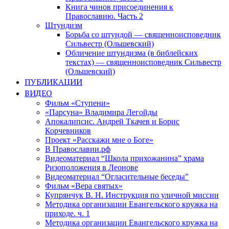
Книга чинов присоединения к
Православию. Часть 2
Штундизм
Борьба со штундой — священноисповедник
Сильвестр (Ольшевский)
Обличение штундизма (в библейских
текстах) — священноисповедник Сильвестр
(Ольшевский)
ПУБЛИКАЦИИ
ВИДЕО
Фильм «Ступени»
«Парсуна» Владимира Легойды
Апокалипсис. Андрей Ткачев и Борис
Корчевников
Проект «Расскажи мне о Боге»
В Православии.рф
Видеоматериал “Школа прихожанина” храма
Ризоположения в Леонове
Видеоматериал “Огласительные беседы”
Фильм «Вера святых»
Купрянчук В. Н. Инструкция по уличной миссии
Методика организации Евангельского кружка на
приходе. ч. 1
Методика организации Евангельского кружка на