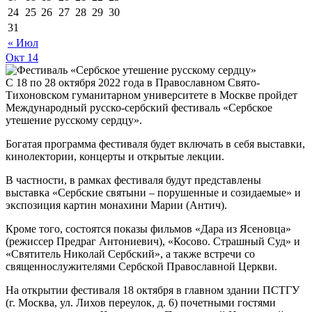
24
25
26
27
28
29
30
31
« Июл
Окт
14
С 18 по 28 октября 2022 года в Православном Свято-
Тихоновском гуманитарном университете в Москве пройдет
Международный русско-сербский фестиваль «Сербское
утешение русскому сердцу».
Богатая программа фестиваля будет включать в себя выставки,
кинолектории, концерты и открытые лекции.
В частности, в рамках фестиваля будут представлены
выставка «Сербские святыни – порушенные и созидаемые» и
экспозиция картин монахини Марии (Антич).
Кроме того, состоятся показы фильмов «Дара из Ясеновца»
(режиссер Предраг Антониевич), «Косово. Страшный Суд» и
«Святитель Николай Сербский», а также встречи со
священнослужителями Сербской Православной Церкви.
На открытии фестиваля 18 октября в главном здании ПСТГУ
(г. Москва, ул. Лихов переулок, д. 6) почетными гостями