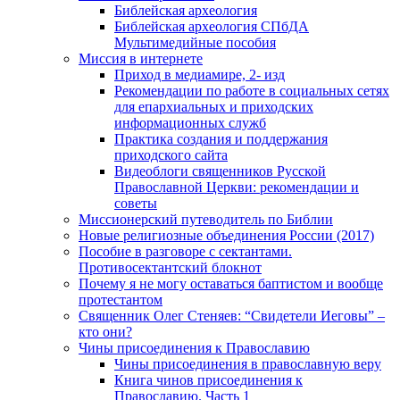
Библейская археология
Библейская археология СПбДА
Мультимедийные пособия
Миссия в интернете
Приход в медиамире, 2- изд
Рекомендации по работе в социальных сетях
для епархиальных и приходских
информационных служб
Практика создания и поддержания
приходского сайта
Видеоблоги священников Русской
Православной Церкви: рекомендации и
советы
Миссионерский путеводитель по Библии
Новые религиозные объединения России (2017)
Пособие в разговоре с сектантами.
Противосектантский блокнот
Почему я не могу оставаться баптистом и вообще
протестантом
Священник Олег Стеняев: “Свидетели Иеговы” –
кто они?
Чины присоединения к Православию
Чины присоединения в православную веру
Книга чинов присоединения к
Православию. Часть 1