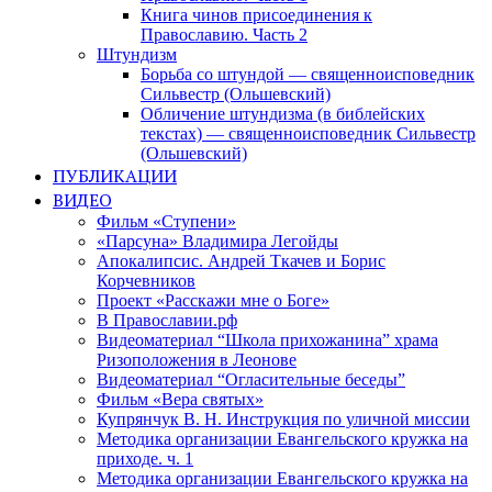
Книга чинов присоединения к
Православию. Часть 2
Штундизм
Борьба со штундой — священноисповедник
Сильвестр (Ольшевский)
Обличение штундизма (в библейских
текстах) — священноисповедник Сильвестр
(Ольшевский)
ПУБЛИКАЦИИ
ВИДЕО
Фильм «Ступени»
«Парсуна» Владимира Легойды
Апокалипсис. Андрей Ткачев и Борис
Корчевников
Проект «Расскажи мне о Боге»
В Православии.рф
Видеоматериал “Школа прихожанина” храма
Ризоположения в Леонове
Видеоматериал “Огласительные беседы”
Фильм «Вера святых»
Купрянчук В. Н. Инструкция по уличной миссии
Методика организации Евангельского кружка на
приходе. ч. 1
Методика организации Евангельского кружка на