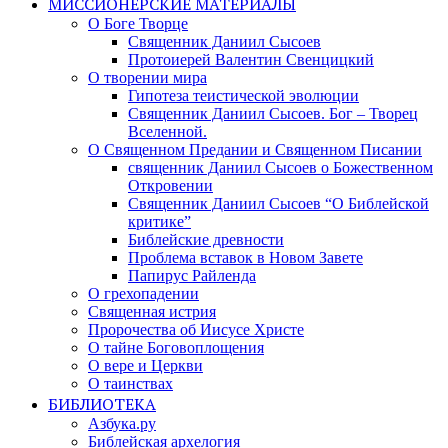
МИССИОНЕРСКИЕ МАТЕРИАЛЫ
О Боге Творце
Священник Даниил Сысоев
Протоиерей Валентин Свенцицкий
О творении мира
Гипотеза теистической эволюции
Священник Даниил Сысоев. Бог – Творец
Вселенной.
О Священном Предании и Священном Писании
священник Даниил Сысоев о Божественном
Откровении
Священник Даниил Сысоев “О Библейской
критике”
Библейские древности
Проблема вставок в Новом Завете
Папирус Райленда
О грехопадении
Священная истрия
Пророчества об Иисусе Христе
О тайне Боговоплощения
О вере и Церкви
О таинствах
БИБЛИОТЕКА
Азбука.ру
Библейская архелогия