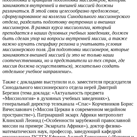
занимаются внутренней и внешней миссией должны
различаться. В этой связи целесообразно предложение,
сформулированное на коллегии Синодального миссионерского
отдела, разделить подготовку внутренних и внешних
миссионеров. В рамках курса миссиологии, который
преподается в наших духовных учебных заведениях, должен
быть сделан упор на вопросы внутренней миссии, а также
важно изучать специфику региона и учитывать условия
миссионерского поля. Для подготовки миссионеров, которые
занимаются внешней миссией (и это не только наши
соотечественники, но и представители из тех стран, где
миссия должна осуществляться), желательно создать
отдельное учебное направление».
Также с докладами выступили и.о. заместителя председателя
Синодального миссионерского отдела иерей Дмитрий
Березин (тема доклада: «Актуальность предмета
«Миссиология» в духовных учебных заведениях»),
генеральный директор телеканала «Спас» Корчевников Борис
Вячеславович («Миссия Церкви в современном медийном
пространстве»), Патриарший экзарх Африки митрополит
Клинский Леонид («Особенности зарубежной православной
миссии на примере Экзархата Африки»), доктор физико-
математических наук, профессор, заведующий кафедрой
миссиологии ПСТГУ Ефимов Андрей Борисович («История и