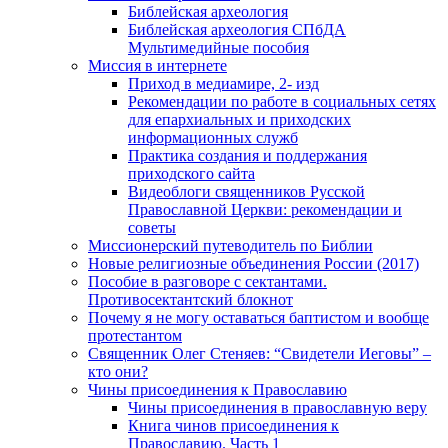
Библейская археология
Библейская археология СПбДА
Мультимедийные пособия
Миссия в интернете
Приход в медиамире, 2- изд
Рекомендации по работе в социальных сетях
для епархиальных и приходских
информационных служб
Практика создания и поддержания
приходского сайта
Видеоблоги священников Русской
Православной Церкви: рекомендации и
советы
Миссионерский путеводитель по Библии
Новые религиозные объединения России (2017)
Пособие в разговоре с сектантами.
Противосектантский блокнот
Почему я не могу оставаться баптистом и вообще
протестантом
Священник Олег Стеняев: “Свидетели Иеговы” –
кто они?
Чины присоединения к Православию
Чины присоединения в православную веру
Книга чинов присоединения к
Православию. Часть 1