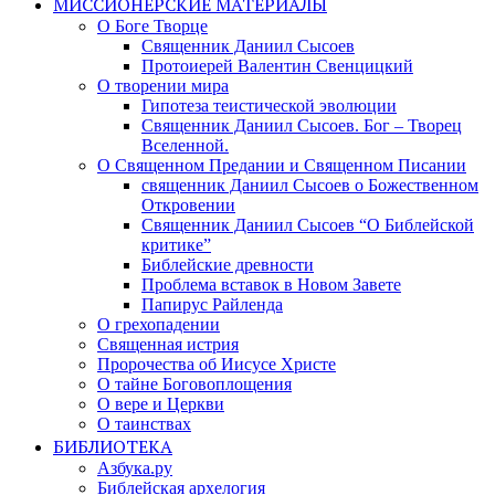
МИССИОНЕРСКИЕ МАТЕРИАЛЫ
О Боге Творце
Священник Даниил Сысоев
Протоиерей Валентин Свенцицкий
О творении мира
Гипотеза теистической эволюции
Священник Даниил Сысоев. Бог – Творец
Вселенной.
О Священном Предании и Священном Писании
священник Даниил Сысоев о Божественном
Откровении
Священник Даниил Сысоев “О Библейской
критике”
Библейские древности
Проблема вставок в Новом Завете
Папирус Райленда
О грехопадении
Священная истрия
Пророчества об Иисусе Христе
О тайне Боговоплощения
О вере и Церкви
О таинствах
БИБЛИОТЕКА
Азбука.ру
Библейская архелогия