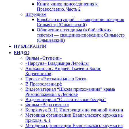
Книга чинов присоединения к
Православию. Часть 2
Штундизм
Борьба со штундой — священноисповедник
Сильвестр (Ольшевский)
Обличение штундизма (в библейских
текстах) — священноисповедник Сильвестр
(Ольшевский)
ПУБЛИКАЦИИ
ВИДЕО
Фильм «Ступени»
«Парсуна» Владимира Легойды
Апокалипсис. Андрей Ткачев и Борис
Корчевников
Проект «Расскажи мне о Боге»
В Православии.рф
Видеоматериал “Школа прихожанина” храма
Ризоположения в Леонове
Видеоматериал “Огласительные беседы”
Фильм «Вера святых»
Купрянчук В. Н. Инструкция по уличной миссии
Методика организации Евангельского кружка на
приходе. ч. 1
Методика организации Евангельского кружка на