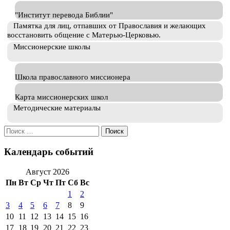
"Институт перевода Библии"
Памятка для лиц, отпавших от Православия и желающих
восстановить общение с Матерью-Церковью.
Миссионерские школы
Школа православного миссионера
Карта миссионерских школ
Методические материалы
Искать:
Календарь событий
Август 2026
Пн
Вт
Ср
Чт
Пт
Сб
Вс
1
2
3
4
5
6
7
8
9
10
11
12
13
14
15
16
17
18
19
20
21
22
23