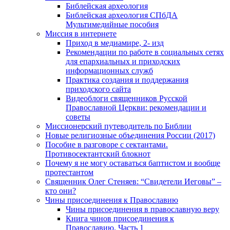
Библейская археология
Библейская археология СПбДА
Мультимедийные пособия
Миссия в интернете
Приход в медиамире, 2- изд
Рекомендации по работе в социальных сетях
для епархиальных и приходских
информационных служб
Практика создания и поддержания
приходского сайта
Видеоблоги священников Русской
Православной Церкви: рекомендации и
советы
Миссионерский путеводитель по Библии
Новые религиозные объединения России (2017)
Пособие в разговоре с сектантами.
Противосектантский блокнот
Почему я не могу оставаться баптистом и вообще
протестантом
Священник Олег Стеняев: “Свидетели Иеговы” –
кто они?
Чины присоединения к Православию
Чины присоединения в православную веру
Книга чинов присоединения к
Православию. Часть 1