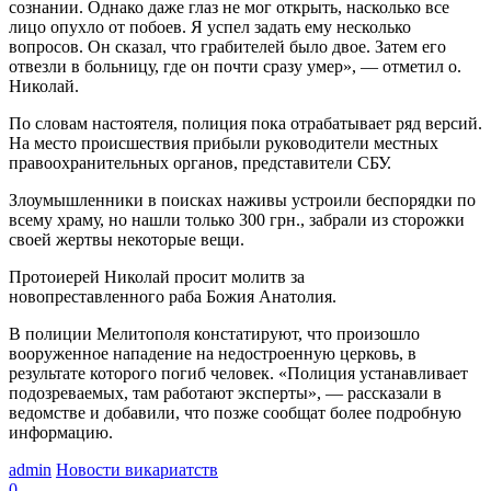
сознании. Однако даже глаз не мог открыть, насколько все
лицо опухло от побоев. Я успел задать ему несколько
вопросов. Он сказал, что грабителей было двое. Затем его
отвезли в больницу, где он почти сразу умер», — отметил о.
Николай.
По словам настоятеля, полиция пока отрабатывает ряд версий.
На место происшествия прибыли руководители местных
правоохранительных органов, представители СБУ.
Злоумышленники в поисках наживы устроили беспорядки по
всему храму, но нашли только 300 грн., забрали из сторожки
своей жертвы некоторые вещи.
Протоиерей Николай просит молитв за
новопреставленного раба Божия Анатолия.
В полиции Мелитополя констатируют, что произошло
вооруженное нападение на недостроенную церковь, в
результате которого погиб человек. «Полиция устанавливает
подозреваемых, там работают эксперты», — рассказали в
ведомстве и добавили, что позже сообщат более подробную
информацию.
admin
Новости викариатств
0