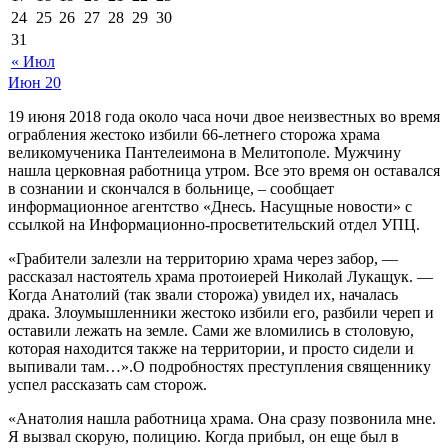
24
25
26
27
28
29
30
31
« Июл
Июн
20
19 июня 2018 года около часа ночи двое неизвестных во время
ограбления жестоко избили 66-летнего сторожа храма
великомученика Пантелеимона в Мелитополе. Мужчину
нашла церковная работница утром. Все это время он оставался
в сознании и скончался в больнице, – сообщает
информационное агентство «Днесь. Насущные новости» с
ссылкой на Информационно-просветительский отдел УПЦ.
«Грабители залезли на территорию храма через забор, —
рассказал настоятель храма протоиерей Николай Лукащук. —
Когда Анатолий (так звали сторожа) увидел их, началась
драка. Злоумышленники жестоко избили его, разбили череп и
оставили лежать на земле. Сами же вломились в столовую,
которая находится также на территории, и просто сидели и
выпивали там…».О подробностях преступления священнику
успел рассказать сам сторож.
«Анатолия нашла работница храма. Она сразу позвонила мне.
Я вызвал скорую, полицию. Когда прибыл, он еще был в