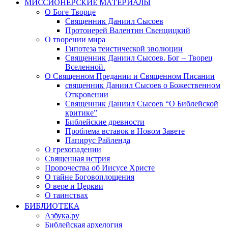
МИССИОНЕРСКИЕ МАТЕРИАЛЫ
О Боге Творце
Священник Даниил Сысоев
Протоиерей Валентин Свенцицкий
О творении мира
Гипотеза теистической эволюции
Священник Даниил Сысоев. Бог – Творец
Вселенной.
О Священном Предании и Священном Писании
священник Даниил Сысоев о Божественном
Откровении
Священник Даниил Сысоев “О Библейской
критике”
Библейские древности
Проблема вставок в Новом Завете
Папирус Райленда
О грехопадении
Священная истрия
Пророчества об Иисусе Христе
О тайне Боговоплощения
О вере и Церкви
О таинствах
БИБЛИОТЕКА
Азбука.ру
Библейская архелогия