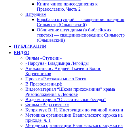
Книга чинов присоединения к
Православию. Часть 2
Штундизм
Борьба со штундой — священноисповедник
Сильвестр (Ольшевский)
Обличение штундизма (в библейских
текстах) — священноисповедник Сильвестр
(Ольшевский)
ПУБЛИКАЦИИ
ВИДЕО
Фильм «Ступени»
«Парсуна» Владимира Легойды
Апокалипсис. Андрей Ткачев и Борис
Корчевников
Проект «Расскажи мне о Боге»
В Православии.рф
Видеоматериал “Школа прихожанина” храма
Ризоположения в Леонове
Видеоматериал “Огласительные беседы”
Фильм «Вера святых»
Купрянчук В. Н. Инструкция по уличной миссии
Методика организации Евангельского кружка на
приходе. ч. 1
Методика организации Евангельского кружка на