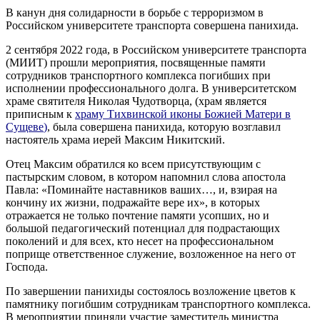
В канун дня солидарности в борьбе с терроризмом в
Российском университете транспорта совершена панихида.
2 сентября 2022 года, в Российском университете транспорта
(МИИТ) прошли мероприятия, посвященные памяти
сотрудников транспортного комплекса погибших при
исполнении профессионального долга. В университетском
храме святителя Николая Чудотворца, (храм является
приписным к
храму Тихвинской иконы Божией Матери в
Сущеве
)
, была совершена панихида, которую возглавил
настоятель храма иерей Максим Никитский.
Отец Максим обратился ко всем присутствующим с
пастырским словом, в котором напомнил слова апостола
Павла: «Поминайте наставников ваших…, и, взирая на
кончину их жизни, подражайте вере их», в которых
отражается не только почтение памяти усопших, но и
большой педагогический потенциал для подрастающих
поколений и для всех, кто несет на профессиональном
поприще ответственное служение, возложенное на него от
Господа.
По завершении панихиды состоялось возложение цветов к
памятнику погибшим сотрудникам транспортного комплекса.
В мероприятии приняли участие заместитель министра