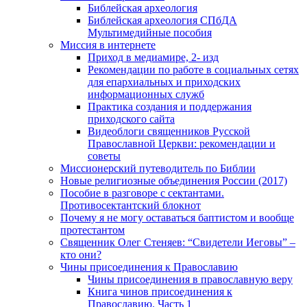
Библейская археология
Библейская археология СПбДА
Мультимедийные пособия
Миссия в интернете
Приход в медиамире, 2- изд
Рекомендации по работе в социальных сетях
для епархиальных и приходских
информационных служб
Практика создания и поддержания
приходского сайта
Видеоблоги священников Русской
Православной Церкви: рекомендации и
советы
Миссионерский путеводитель по Библии
Новые религиозные объединения России (2017)
Пособие в разговоре с сектантами.
Противосектантский блокнот
Почему я не могу оставаться баптистом и вообще
протестантом
Священник Олег Стеняев: “Свидетели Иеговы” –
кто они?
Чины присоединения к Православию
Чины присоединения в православную веру
Книга чинов присоединения к
Православию. Часть 1