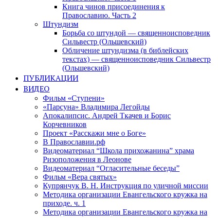
Книга чинов присоединения к
Православию. Часть 2
Штундизм
Борьба со штундой — священноисповедник
Сильвестр (Ольшевский)
Обличение штундизма (в библейских
текстах) — священноисповедник Сильвестр
(Ольшевский)
ПУБЛИКАЦИИ
ВИДЕО
Фильм «Ступени»
«Парсуна» Владимира Легойды
Апокалипсис. Андрей Ткачев и Борис
Корчевников
Проект «Расскажи мне о Боге»
В Православии.рф
Видеоматериал “Школа прихожанина” храма
Ризоположения в Леонове
Видеоматериал “Огласительные беседы”
Фильм «Вера святых»
Купрянчук В. Н. Инструкция по уличной миссии
Методика организации Евангельского кружка на
приходе. ч. 1
Методика организации Евангельского кружка на