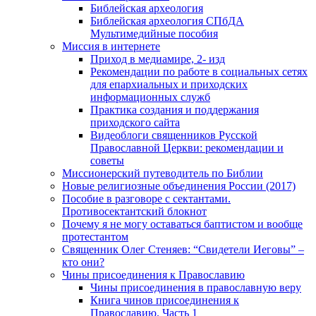
Библейская археология
Библейская археология СПбДА
Мультимедийные пособия
Миссия в интернете
Приход в медиамире, 2- изд
Рекомендации по работе в социальных сетях
для епархиальных и приходских
информационных служб
Практика создания и поддержания
приходского сайта
Видеоблоги священников Русской
Православной Церкви: рекомендации и
советы
Миссионерский путеводитель по Библии
Новые религиозные объединения России (2017)
Пособие в разговоре с сектантами.
Противосектантский блокнот
Почему я не могу оставаться баптистом и вообще
протестантом
Священник Олег Стеняев: “Свидетели Иеговы” –
кто они?
Чины присоединения к Православию
Чины присоединения в православную веру
Книга чинов присоединения к
Православию. Часть 1