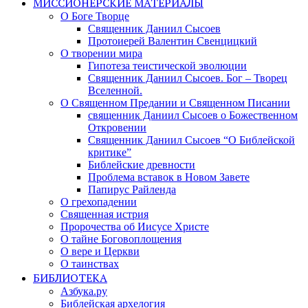
МИССИОНЕРСКИЕ МАТЕРИАЛЫ
О Боге Творце
Священник Даниил Сысоев
Протоиерей Валентин Свенцицкий
О творении мира
Гипотеза теистической эволюции
Священник Даниил Сысоев. Бог – Творец
Вселенной.
О Священном Предании и Священном Писании
священник Даниил Сысоев о Божественном
Откровении
Священник Даниил Сысоев “О Библейской
критике”
Библейские древности
Проблема вставок в Новом Завете
Папирус Райленда
О грехопадении
Священная истрия
Пророчества об Иисусе Христе
О тайне Боговоплощения
О вере и Церкви
О таинствах
БИБЛИОТЕКА
Азбука.ру
Библейская архелогия