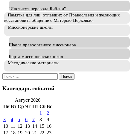
"Институт перевода Библии"
Памятка для лиц, отпавших от Православия и желающих
восстановить общение с Матерью-Церковью.
Миссионерские школы
Школа православного миссионера
Карта миссионерских школ
Методические материалы
Искать:
Календарь событий
Август 2026
Пн
Вт
Ср
Чт
Пт
Сб
Вс
1
2
3
4
5
6
7
8
9
10
11
12
13
14
15
16
17
18
19
20
21
22
23