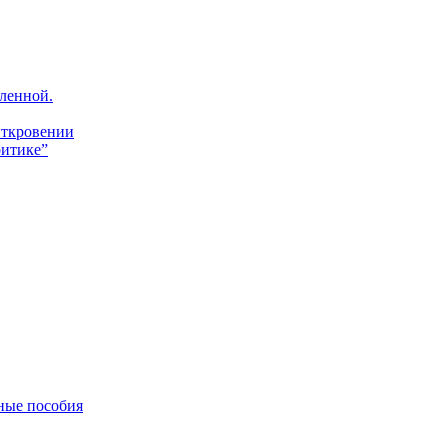
ленной.
Откровении
итике”
ные пособия