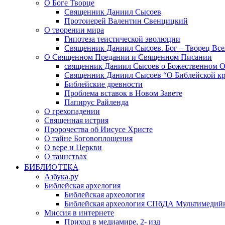
О Боге Творце
Священник Даниил Сысоев
Протоиерей Валентин Свенцицкий
О творении мира
Гипотеза теистической эволюции
Священник Даниил Сысоев. Бог – Творец Все
О Священном Предании и Священном Писании
священник Даниил Сысоев о Божественном 
Священник Даниил Сысоев “О Библейской кр
Библейские древности
Проблема вставок в Новом Завете
Папирус Райленда
О грехопадении
Священная истрия
Пророчества об Иисусе Христе
О тайне Боговоплощения
О вере и Церкви
О таинствах
БИБЛИОТЕКА
Азбука.ру
Библейская архелогия
Библейская археология
Библейская археология СПбДА Мультимедий
Миссия в интернете
Приход в медиамире, 2- изд