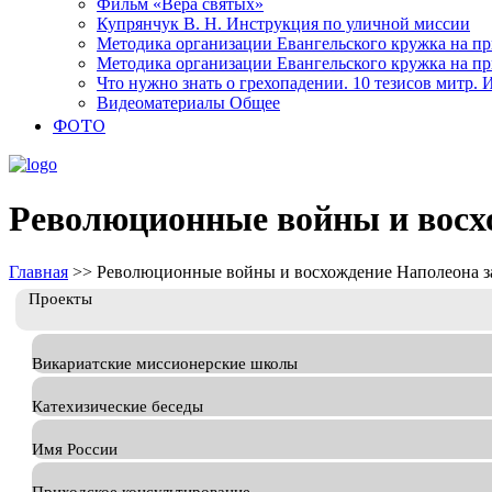
Фильм «Вера святых»
Купрянчук В. Н. Инструкция по уличной миссии
Методика организации Евангельского кружка на при
Методика организации Евангельского кружка на при
Что нужно знать о грехопадении. 10 тезисов митр.
Видеоматериалы Общее
ФОТО
Революционные войны и восх
Главная
>>
Революционные войны и восхождение Наполеона з
Проекты
Викариатские миссионерские школы
Катехизические беседы
Имя России