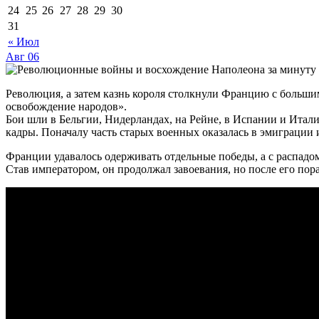
24
25
26
27
28
29
30
31
« Июл
Авг
06
Революция, а затем казнь короля столкнули Францию с больши
освобождение народов».
Бои шли в Бельгии, Нидерландах, на Рейне, в Испании и Итал
кадры. Поначалу часть старых военных оказалась в эмиграции
Франции удавалось одерживать отдельные победы, а с распадом
Став императором, он продолжал завоевания, но после его по