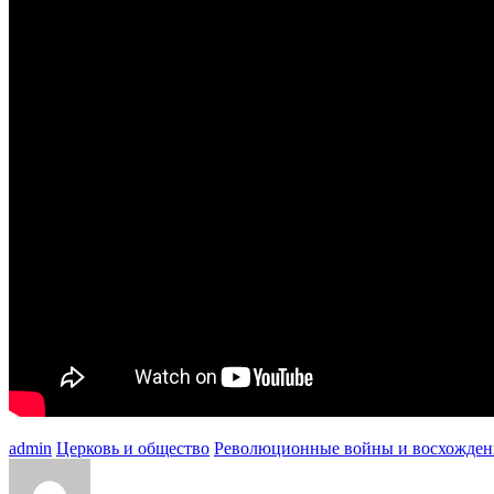
admin
Церковь и общество
Революционные войны и восхождени