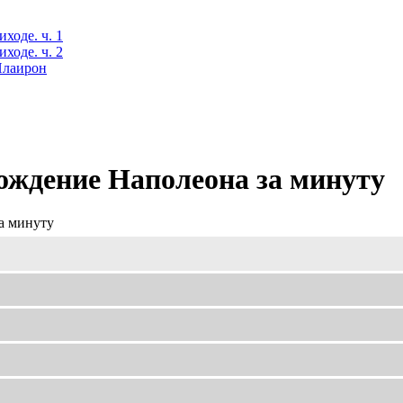
ходе. ч. 1
ходе. ч. 2
 Илаирон
ождение Наполеона за минуту
а минуту