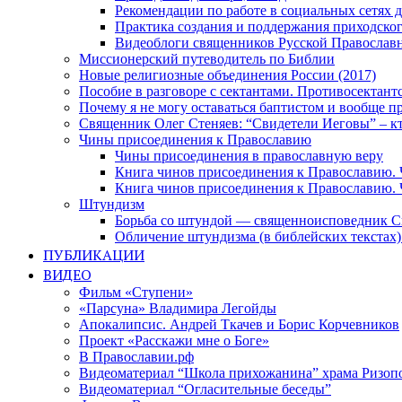
Рекомендации по работе в социальных сетях
Практика создания и поддержания приходског
Видеоблоги священников Русской Православн
Миссионерский путеводитель по Библии
Новые религиозные объединения России (2017)
Пособие в разговоре с сектантами. Противосектант
Почему я не могу оставаться баптистом и вообще п
Священник Олег Стеняев: “Свидетели Иеговы” – к
Чины присоединения к Православию
Чины присоединения в православную веру
Книга чинов присоединения к Православию. 
Книга чинов присоединения к Православию. 
Штундизм
Борьба со штундой — священноисповедник С
Обличение штундизма (в библейских текстах
ПУБЛИКАЦИИ
ВИДЕО
Фильм «Ступени»
«Парсуна» Владимира Легойды
Апокалипсис. Андрей Ткачев и Борис Корчевников
Проект «Расскажи мне о Боге»
В Православии.рф
Видеоматериал “Школа прихожанина” храма Ризоп
Видеоматериал “Огласительные беседы”