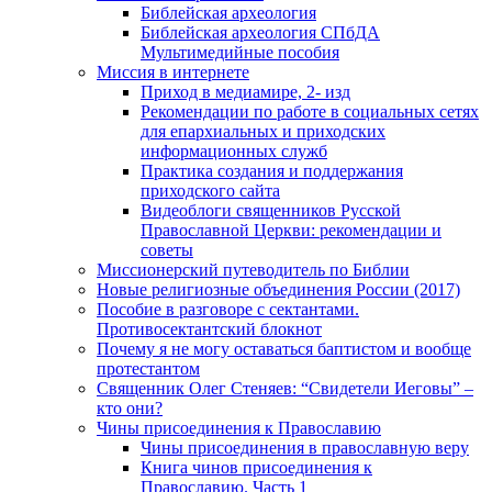
Библейская археология
Библейская археология СПбДА
Мультимедийные пособия
Миссия в интернете
Приход в медиамире, 2- изд
Рекомендации по работе в социальных сетях
для епархиальных и приходских
информационных служб
Практика создания и поддержания
приходского сайта
Видеоблоги священников Русской
Православной Церкви: рекомендации и
советы
Миссионерский путеводитель по Библии
Новые религиозные объединения России (2017)
Пособие в разговоре с сектантами.
Противосектантский блокнот
Почему я не могу оставаться баптистом и вообще
протестантом
Священник Олег Стеняев: “Свидетели Иеговы” –
кто они?
Чины присоединения к Православию
Чины присоединения в православную веру
Книга чинов присоединения к
Православию. Часть 1