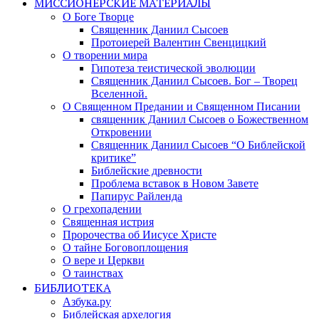
МИССИОНЕРСКИЕ МАТЕРИАЛЫ
О Боге Творце
Священник Даниил Сысоев
Протоиерей Валентин Свенцицкий
О творении мира
Гипотеза теистической эволюции
Священник Даниил Сысоев. Бог – Творец
Вселенной.
О Священном Предании и Священном Писании
священник Даниил Сысоев о Божественном
Откровении
Священник Даниил Сысоев “О Библейской
критике”
Библейские древности
Проблема вставок в Новом Завете
Папирус Райленда
О грехопадении
Священная истрия
Пророчества об Иисусе Христе
О тайне Боговоплощения
О вере и Церкви
О таинствах
БИБЛИОТЕКА
Азбука.ру
Библейская архелогия