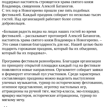
поддержал настоятель строящегося храма святого князя
Владимира, священник Алексей Батаногов.
С тех пор в Новогиреево прошли уже пять подобных
фестивалей. Каждый праздник собирает по несколько тысяч
гостей. Над организацией работают более сотни
добровольцев.
«Большая радость видна на лицах наших гостей во время
фестивалей. – рассказывает протоиерей Алексей Батаногов,
настоятель храма святого князя Владимира в Новогиреево. –
Это самая главная благодарность для нас. Нашей целью было
подарить горожанам праздник, который бы их объединял,
который бы их порадовал».
Программа фестиваля разнообразна. Благодаря организации
по принципу открытой площадки каждый год на фестивале
появляются новые направления. Оргкомитет собирает заявки
и формирует итоговый пул участников. Среди характерных
составляющих праздника можно выделить выступления
уличных музыкантов, турнир по историческому фехтованию,
огненное представление, игротеку настольных игр,
аттракционы на ручной тяге, мастер-классы, эко-площадку,
ярмарку-мастеров, исторические аттракционы, турнир по
мягкому мечу.