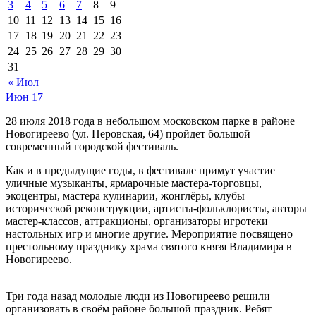
3
4
5
6
7
8
9
10
11
12
13
14
15
16
17
18
19
20
21
22
23
24
25
26
27
28
29
30
31
« Июл
Июн
17
28 июля 2018 года в небольшом московском парке в районе
Новогиреево (ул. Перовская, 64) пройдет большой
современный городской фестиваль.
Как и в предыдущие годы, в фестивале примут участие
уличные музыканты, ярмарочные мастера-торговцы,
экоцентры, мастера кулинарии, жонглёры, клубы
исторической реконструкции, артисты-фольклористы, авторы
мастер-классов, аттракционы, организаторы игротеки
настольных игр и многие другие. Мероприятие посвящено
престольному празднику храма святого князя Владимира в
Новогиреево.
Три года назад молодые люди из Новогиреево решили
организовать в своём районе большой праздник. Ребят