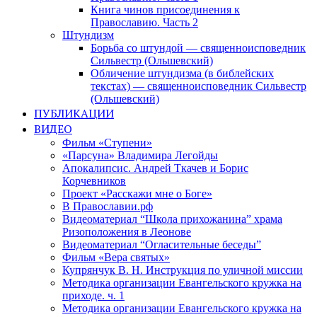
Книга чинов присоединения к
Православию. Часть 2
Штундизм
Борьба со штундой — священноисповедник
Сильвестр (Ольшевский)
Обличение штундизма (в библейских
текстах) — священноисповедник Сильвестр
(Ольшевский)
ПУБЛИКАЦИИ
ВИДЕО
Фильм «Ступени»
«Парсуна» Владимира Легойды
Апокалипсис. Андрей Ткачев и Борис
Корчевников
Проект «Расскажи мне о Боге»
В Православии.рф
Видеоматериал “Школа прихожанина” храма
Ризоположения в Леонове
Видеоматериал “Огласительные беседы”
Фильм «Вера святых»
Купрянчук В. Н. Инструкция по уличной миссии
Методика организации Евангельского кружка на
приходе. ч. 1
Методика организации Евангельского кружка на