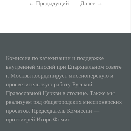
←
Предыдущий
Далее
→
Комиссия по катехизации и поддержке
внутренней миссий при Епархиальном совете
г. Москвы координирует миссионерскую и
просветительскую работу Русской
Православной Церкви в столице. Также мы
реализуем ряд общегородских миссионерских
проектов. Председатель Комиссии —
протоиерей Игорь Фомин